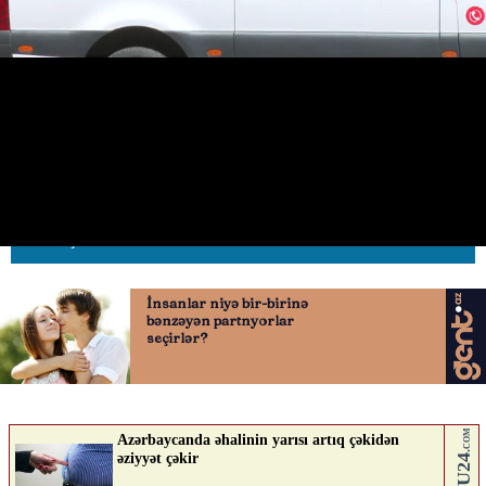
Bakıda çiyələk yeyən qadın
dəhşətli vəziyyətə düşdü
12.06.2026
0
AVTOSFERTV
ABUNƏ OL
Nə düşünürsən?