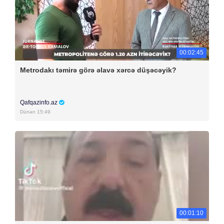
00:02:45
Metrodakı təmirə görə əlavə xərcə düşəcəyik?
Qafqazinfo.az
Dünən 15:49
00:01:10