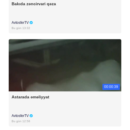
Bakıda zəncirvari qəza
AvtosferTV
Bu gün 13:32
00:00:39
Astarada əməliyyat
AvtosferTV
Bu gün 12:58