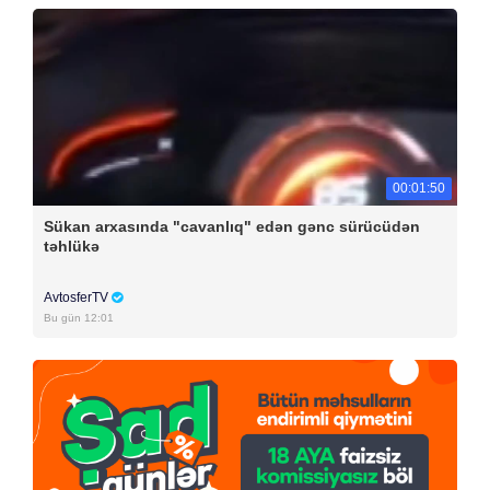
00:01:50
Sükan arxasında "cavanlıq" edən gənc sürücüdən
təhlükə
AvtosferTV
Bu gün 12:01