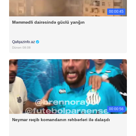
00:00:45
Məmmədli dairəsində güclü yanğın
Qafqazinfo.az
Dünən 08:08
00:00:56
Neymar rəqib komandanın rəhbərləri ilə dalaşdı