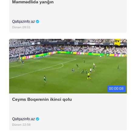
Məmmədlidə yanğın
Qafqazinfo.az
Dünən 09:01
00:00:08
Ceyms Boqerenin ikinci qolu
Qafqazinfo.az
Dünən 22:58