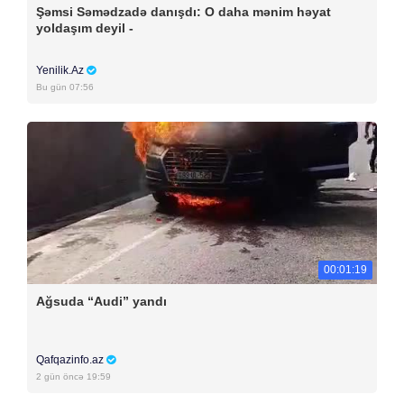
Şəmsi Səmədzadə danışdı: O daha mənim həyat
yoldaşım deyil -
Yenilik.Az
Bu gün 07:56
00:01:19
Ağsuda “Audi” yandı
Qafqazinfo.az
2 gün öncə 19:59