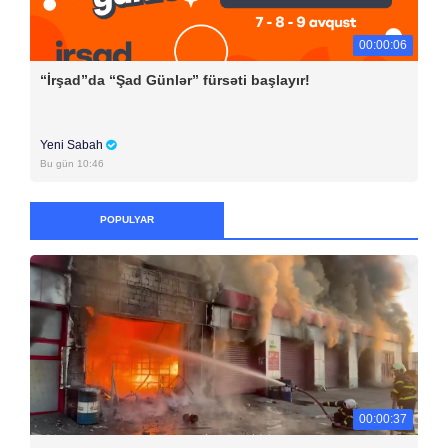
00:00:06
“İrşad”da “Şad Günlər” fürsəti başlayır!
Yeni Sabah
Bu gün 10:46
POPULYAR
00:00:37