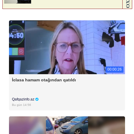
00:00:26
İclasa hamam otağından qatıldı
Qafqazinfo.az
Bu gün 14:56