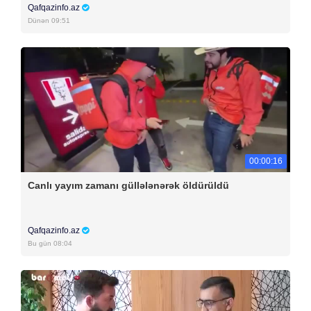
Qafqazinfo.az
Dünən 09:51
00:00:16
Canlı yayım zamanı güllələnərək öldürüldü
Qafqazinfo.az
Bu gün 08:04