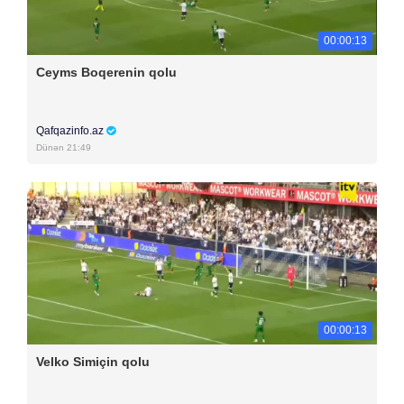
00:00:13
Ceyms Boqerenin qolu
Qafqazinfo.az
Dünən 21:49
00:00:13
Velko Simiçin qolu