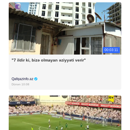
00:03:11
"7 ildir ki, bizə olmayan əziyyəti verir"
Qafqazinfo.az
Dünən 10:08