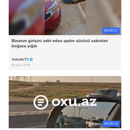
00:00:17
Binanın girişini zəbt edən qadın sürücü sakinləri
boğaza yığdı
AvtosferTV
Bu gün 14:00
00:00:15