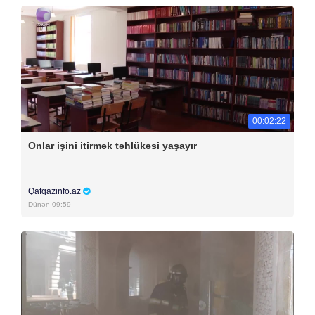
00:02:22
Onlar işini itirmək təhlükəsi yaşayır
Qafqazinfo.az
Dünən 09:59