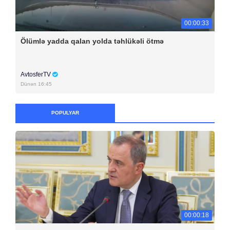
00:00:33
Ölümlə yadda qalan yolda təhlükəli ötmə
AvtosferTV
Dünən 16:45
POPULYAR
00:00:18