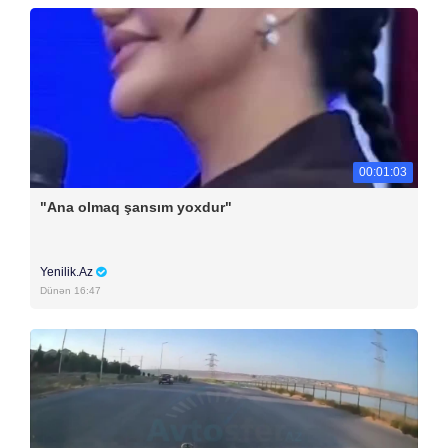
00:01:03
"Ana olmaq şansım yoxdur"
Yenilik.Az
Dünən 16:47