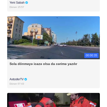
Yeni Sabah
Dünən 15:57
00:00:35
Sola dönməyə icazə olsa da cərimə yazılır
AvtosferTV
Dünən 07:43