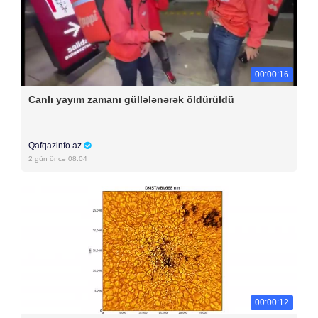
00:00:16
Canlı yayım zamanı güllələnərək öldürüldü
Qafqazinfo.az
2 gün öncə 08:04
00:00:12