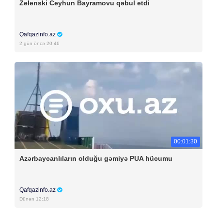
Zelenski Ceyhun Bayramovu qəbul etdi
Qafqazinfo.az
2 gün öncə 20:46
00:01:30
Azərbaycanlıların olduğu gəmiyə PUA hücumu
Qafqazinfo.az
Dünən 12:18