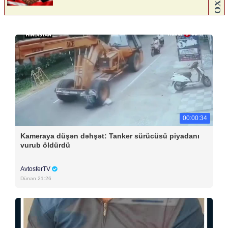
00:00:34
Kameraya düşən dəhşət: Tanker sürücüsü piyadanı
vurub öldürdü
AvtosferTV
Dünən 21:26