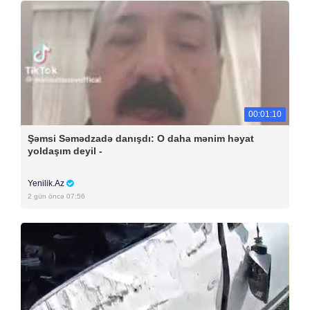
00:01:10
Şəmsi Səmədzadə danışdı: O daha mənim həyat
yoldaşım deyil -
Yenilik.Az
2 gün öncə 07:56