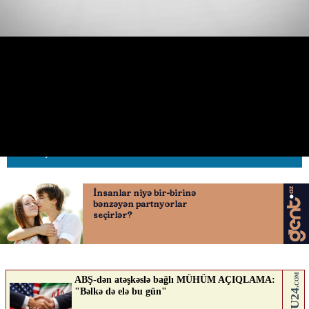
Sürət həddini aşmayan sürücü
radara düşdü
11.06.2026
0
AVTOSFERTV
ABUNƏ OL
Nə düşünürsən?