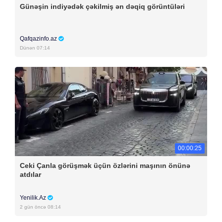
Günəşin indiyədək çəkilmiş ən dəqiq görüntüləri
Qafqazinfo.az
Dünən 07:14
00:00:25
Ceki Çanla görüşmək üçün özlərini maşının önünə
atdılar
Yenilik.Az
2 gün öncə 08:14