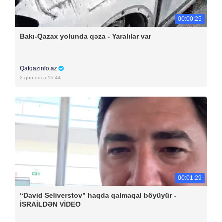
00:00:25
Bakı-Qazax yolunda qəza - Yaralılar var
Qafqazinfo.az
2 gün öncə 15:44
00:01:29
“David Seliverstov” haqda qalmaqal böyüyür -
İSRAİLDƏN VİDEO