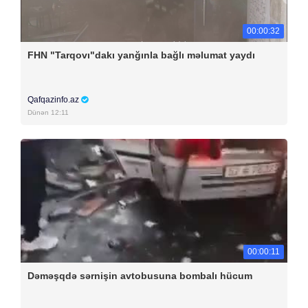
00:00:32
FHN "Tarqovı"dakı yanğınla bağlı məlumat yaydı
Qafqazinfo.az
Dünən 12:11
00:00:11
Dəməşqdə sərnişin avtobusuna bombalı hücum