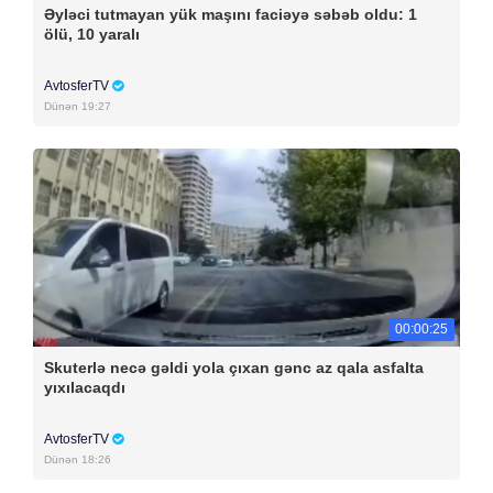
Əyləci tutmayan yük maşını faciəyə səbəb oldu: 1
ölü, 10 yaralı
AvtosferTV
Dünən 19:27
00:00:25
Skuterlə necə gəldi yola çıxan gənc az qala asfalta
yıxılacaqdı
AvtosferTV
Dünən 18:26