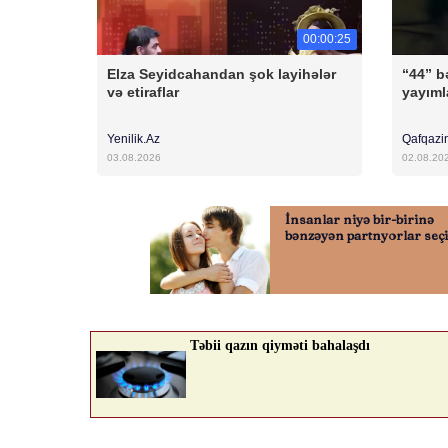
00:00:25
Elza Seyidcahandan şok layihələr
“44” bə
və etiraflar
yayıml
Yenilik.Az
Qafqazi
03.08.2026
02.08.20