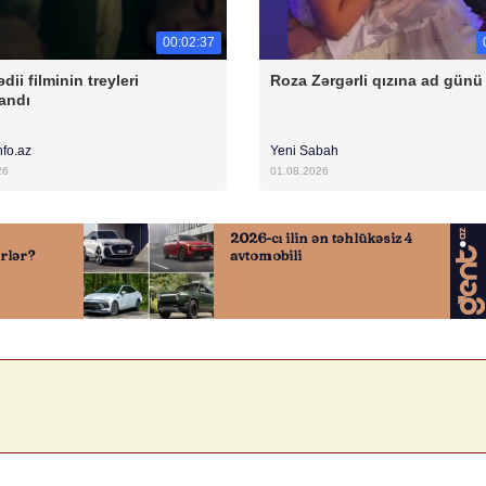
00:02:37
dii filminin treyleri
Roza Zərgərli qızına ad günü 
andı
nfo.az
Yeni Sabah
26
01.08.2026