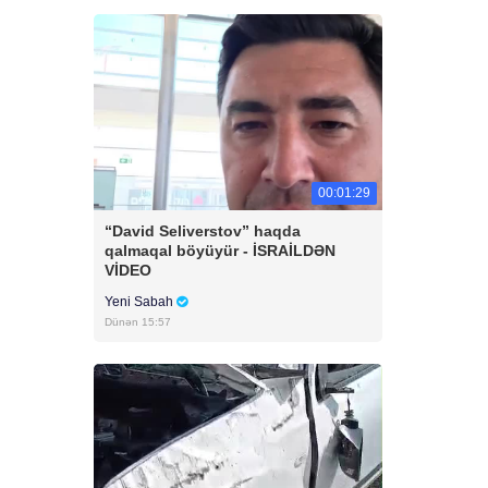
00:01:29
“David Seliverstov” haqda
qalmaqal böyüyür - İSRAİLDƏN
VİDEO
Yeni Sabah
Dünən 15:57