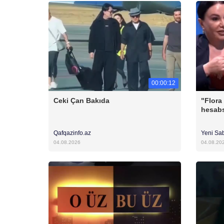
00:00:12
Ceki Çan Bakıda
"Flora
hesabs
Qafqazinfo.az
Yeni Sa
04.08.2026
04.08.20