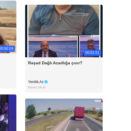
00:00:24
00:01:51
Rəşad Dağlı Azadlığa çıxır?
Yenilik.Az
Dünən 19:31