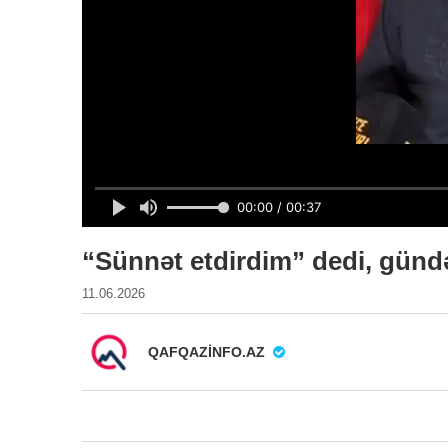
“Sünnət etdirdim” dedi, gün
11.06.2026
QAFQAZINFO.AZ