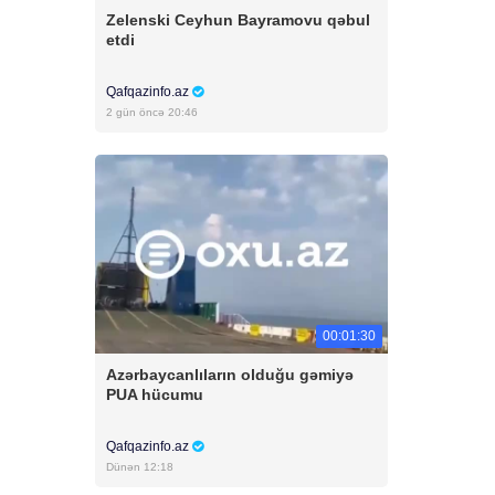
Zelenski Ceyhun Bayramovu qəbul
etdi
Qafqazinfo.az
2 gün öncə 20:46
00:01:30
Azərbaycanlıların olduğu gəmiyə
PUA hücumu
Qafqazinfo.az
Dünən 12:18