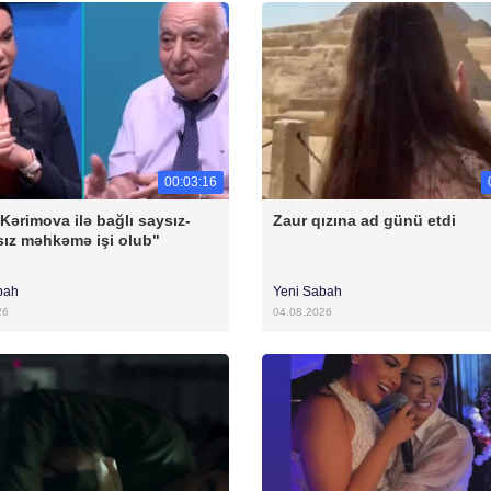
00:03:16
 Kərimova ilə bağlı saysız-
Zaur qızına ad günü etdi
ız məhkəmə işi olub"
bah
Yeni Sabah
26
04.08.2026