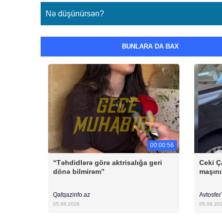
Nə düşünürsən?
BUNLARA DA BAX
00:00:56
“Təhdidlərə görə aktrisalığa geri
Ceki Ç
dönə bilmirəm”
maşını
Qafqazinfo.az
Avtosfe
05.08.2026
05.08.20