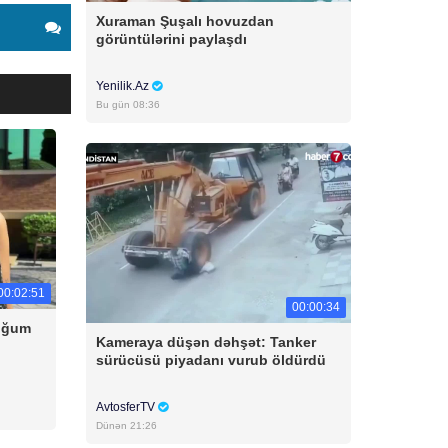
Xuraman Şuşalı hovuzdan
görüntülərini paylaşdı
Yenilik.Az
Bu gün 08:36
00:02:51
00:00:34
doğum
Kameraya düşən dəhşət: Tanker
sürücüsü piyadanı vurub öldürdü
AvtosferTV
Dünən 21:26