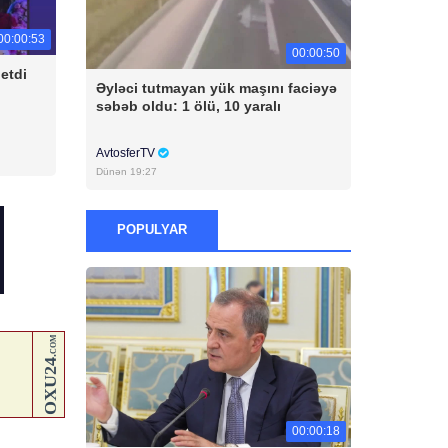
00:00:53
00:00:50
etdi
Əyləci tutmayan yük maşını faciəyə
səbəb oldu: 1 ölü, 10 yaralı
AvtosferTV
Dünən 19:27
POPULYAR
00:00:18