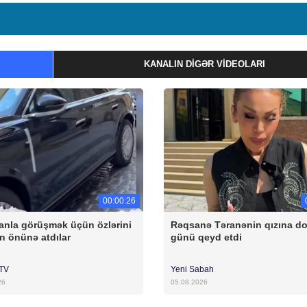
KANALIN DIGƏR VIDEOLARI
00:00:26
anla görüşmək üçün özlərini
Rəqsanə Təranənin qızına 
n önünə atdılar
günü qeyd etdi
rTV
Yeni Sabah
26
05.08.2026