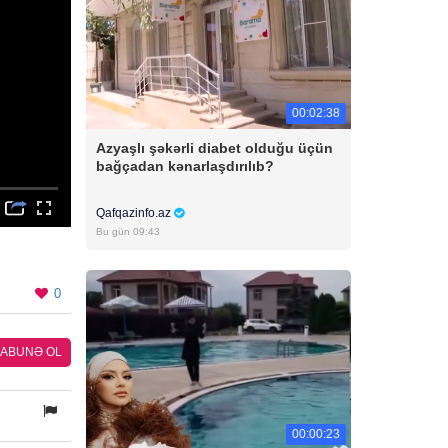
00:02:38
Azyaşlı şəkərli diabet olduğu üçün
bağçadan kənarlaşdırılıb?
Qafqazinfo.az
Bu gün 09:43
0
ABUNƏ OL
00:00:23