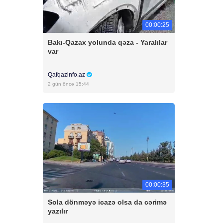
00:00:25
Bakı-Qazax yolunda qəza - Yaralılar
var
Qafqazinfo.az
2 gün öncə 15:44
00:00:35
Sola dönməyə icazə olsa da cərimə
yazılır