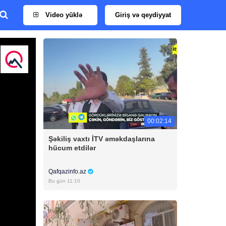
Video yüklə
Giriş və qeydiyyat
00:02:14
Şəkiliş vaxtı İTV əməkdaşlarına
hücum etdilər
Qafqazinfo.az
Bu gün 11:10