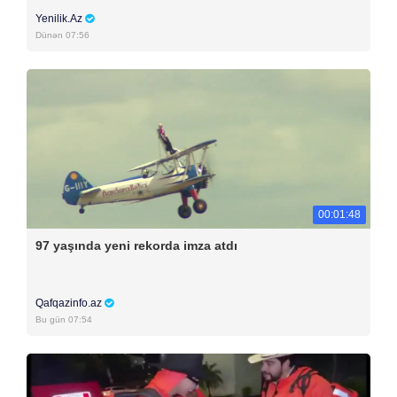
Yenilik.Az
Dünən 07:56
00:01:48
97 yaşında yeni rekorda imza atdı
Qafqazinfo.az
Bu gün 07:54