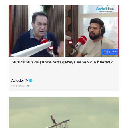
00:00:55
Sürücünün düşüncə tərzi qəzaya səbəb ola bilərmi?
AvtosferTV
Bu gün 09:26