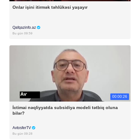
Onlar işini itirmək təhlükəsi yaşayır
Qafqazinfo.az
Bu gün 09:59
00:00:26
İctimai nəqliyyatda subsidiya modeli tətbiq oluna
bilər?
AvtosferTV
Bu gün 09:28