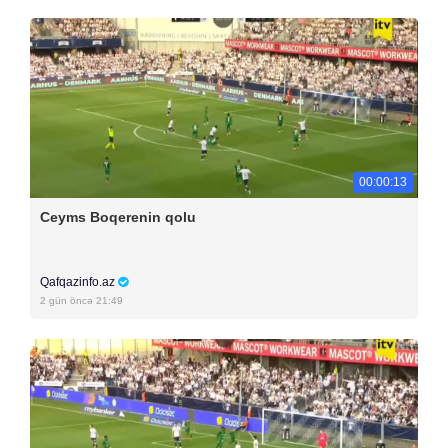
00:00:13
Ceyms Boqerenin qolu
Qafqazinfo.az
2 gün öncə 21:49