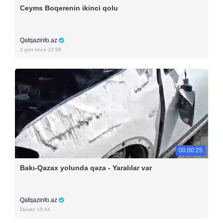
Ceyms Boqerenin ikinci qolu
Qafqazinfo.az
2 gün öncə 22:58
00:00:25
Bakı-Qazax yolunda qəza - Yaralılar var
Qafqazinfo.az
Dünən 15:44