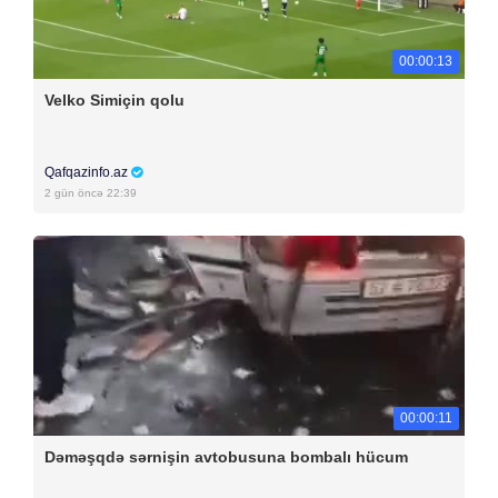
00:00:13
Velko Simiçin qolu
Qafqazinfo.az
2 gün öncə 22:39
00:00:11
Dəməşqdə sərnişin avtobusuna bombalı hücum