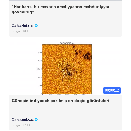
“Hər hansı bir məxaric əməliyyatına məhdudiyyət
qoymuruq”
Qafqazinfo.az
Bu gün 10:18
00:00:12
Günəşin indiyədək çəkilmiş ən dəqiq görüntüləri
Qafqazinfo.az
Bu gün 07:14