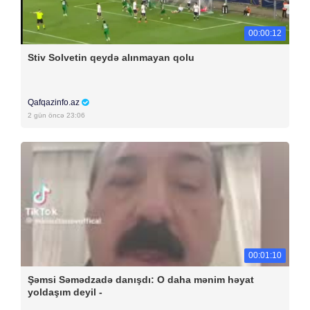
00:00:12
Stiv Solvetin qeydə alınmayan qolu
Qafqazinfo.az
2 gün öncə 23:06
00:01:10
Şəmsi Səmədzadə danışdı: O daha mənim həyat
yoldaşım deyil -