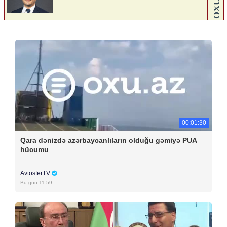
00:01:30
Qara dənizdə azərbaycanlıların olduğu gəmiyə PUA
hücumu
AvtosferTV
Bu gün 11:59