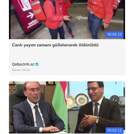
00:00:16
Canlı yayım zamanı güllələnərək öldürüldü
Qafqazinfo.az
Dünən 08:04
00:02:12