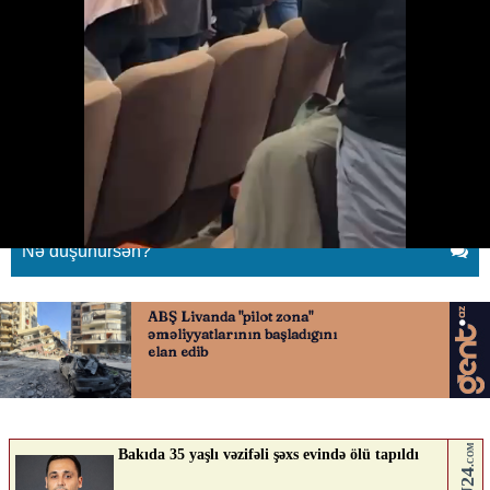
Ukraynalı deputatın hərəkəti
gündəm oldu
11.06.2026
0
QAFQAZINFO.AZ
ABUNƏ OL
Nə düşünürsən?