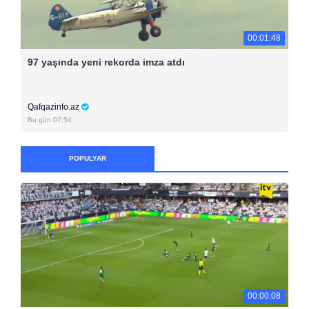
00:01:48
97 yaşında yeni rekorda imza atdı
Qafqazinfo.az
Bu gün 07:54
POPULYAR
00:00:08