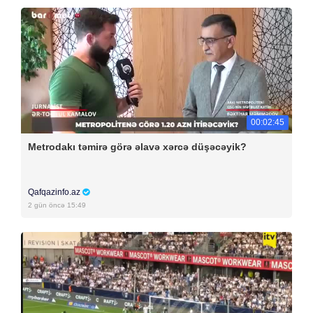
00:02:45
Metrodakı təmirə görə əlavə xərcə düşəcəyik?
Qafqazinfo.az
2 gün öncə 15:49