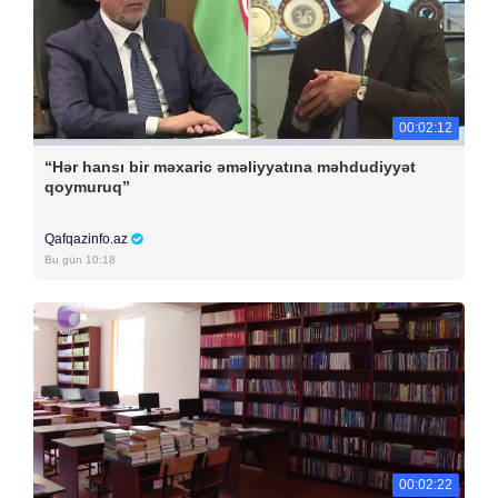
00:02:12
“Hər hansı bir məxaric əməliyyatına məhdudiyyət
qoymuruq”
Qafqazinfo.az
Bu gün 10:18
00:02:22