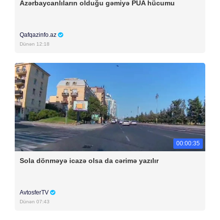
Azərbaycanlıların olduğu gəmiyə PUA hücumu
Qafqazinfo.az
Dünən 12:18
00:00:35
Sola dönməyə icazə olsa da cərimə yazılır
AvtosferTV
Dünən 07:43