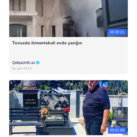
00:00:21
Tovuzda ikimərtəbəli evdə yanğın
Qafqazinfo.az
Bu gün 15:22
00:01:08