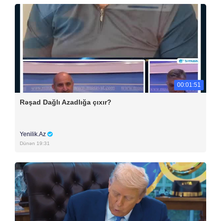
00:01:51
Rəşad Dağlı Azadlığa çıxır?
Yenilik.Az
Dünən 19:31