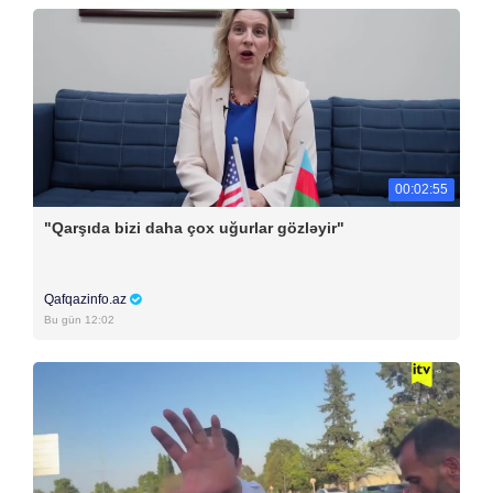
00:02:55
"Qarşıda bizi daha çox uğurlar gözləyir"
Qafqazinfo.az
Bu gün 12:02