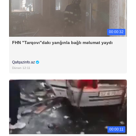
00:00:32
FHN "Tarqovı"dakı yanğınla bağlı məlumat yaydı
Qafqazinfo.az
Dünən 12:11
00:00:11