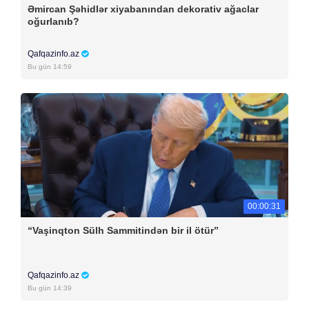
Əmircan Şəhidlər xiyabanından dekorativ ağaclar
oğurlanıb?
Qafqazinfo.az
Bu gün 14:59
00:00:31
“Vaşinqton Sülh Sammitindən bir il ötür”
Qafqazinfo.az
Bu gün 14:39