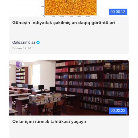
00:00:12
Günəşin indiyədək çəkilmiş ən dəqiq görüntüləri
Qafqazinfo.az
Dünən 07:14
00:02:22
Onlar işini itirmək təhlükəsi yaşayır