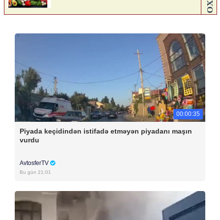
00:00:35
Piyada keçidindən istifadə etməyən piyadanı maşın
vurdu
AvtosferTV
Bu gün 21:01