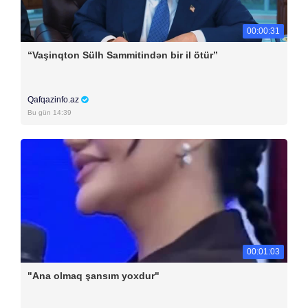
00:00:31
“Vaşinqton Sülh Sammitindən bir il ötür”
Qafqazinfo.az
Bu gün 14:39
00:01:03
"Ana olmaq şansım yoxdur"