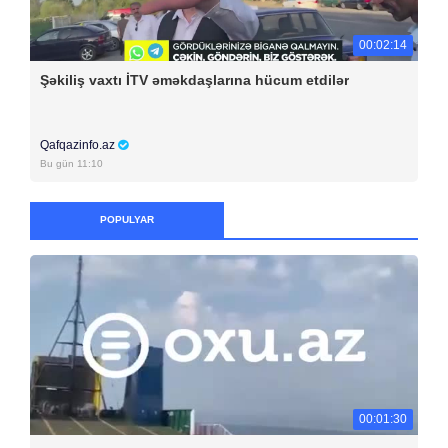
00:02:14
Şəkiliş vaxtı İTV əməkdaşlarına hücum etdilər
Qafqazinfo.az
Bu gün 11:10
POPULYAR
00:01:30