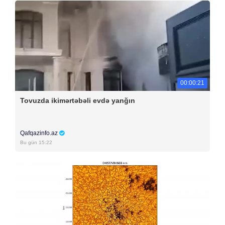
00:00:21
Tovuzda ikimərtəbəli evdə yanğın
Qafqazinfo.az
Bu gün 15:22