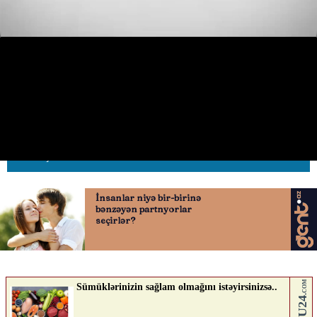
“Qurtuluş 93”ün yamaqlı yolları
sürücüləri təngə gətirib
07.05.2026
0
AVTOSFERTV
ABUNƏ OL
Nə düşünürsən?