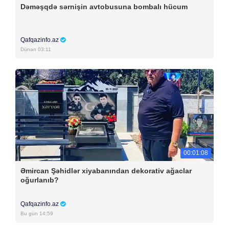
Dəməşqdə sərnişin avtobusuna bombalı hücum
Qafqazinfo.az
Dünən 03:11
00:01:08
Əmircan Şəhidlər xiyabanından dekorativ ağaclar
oğurlanıb?
Qafqazinfo.az
Bu gün 14:59