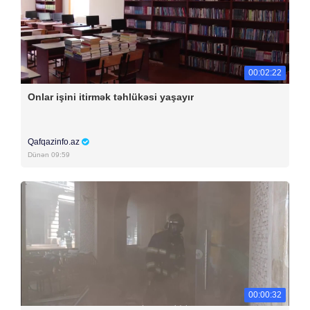
00:02:22
Onlar işini itirmək təhlükəsi yaşayır
Qafqazinfo.az
Dünən 09:59
00:00:32