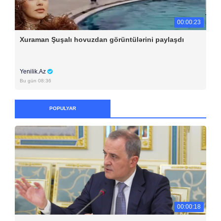
00:00:23
Xuraman Şuşalı hovuzdan görüntülərini paylaşdı
Yenilik.Az
Bu gün 08:36
POPULYAR
00:00:18