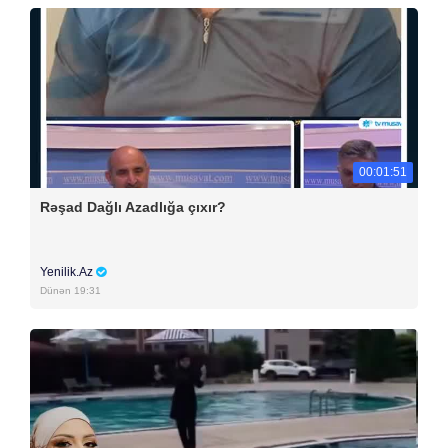
00:01:51
Rəşad Dağlı Azadlığa çıxır?
Yenilik.Az
Dünən 19:31