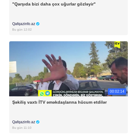
"Qarşıda bizi daha çox uğurlar gözləyir"
Qafqazinfo.az
Bu gün 12:02
00:02:14
Şəkiliş vaxtı İTV əməkdaşlarına hücum etdilər
Qafqazinfo.az
Bu gün 11:10