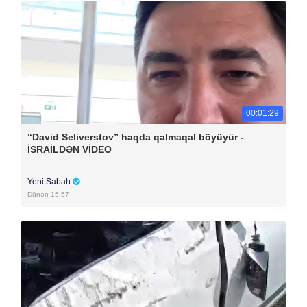
00:01:29
“David Seliverstov” haqda qalmaqal böyüyür -
İSRAİLDƏN VİDEO
Yeni Sabah
Dünən 15:57