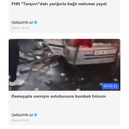
FHN "Tarqovı"dakı yanğınla bağlı məlumat yaydı
Qafqazinfo.az
Dünən 12:11
00:00:11
Dəməşqdə sərnişin avtobusuna bombalı hücum
Qafqazinfo.az
Dünən 03:11