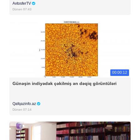
AvtosferTV
Dünən 07:43
00:00:12
Günəşin indiyədək çəkilmiş ən dəqiq görüntüləri
Qafqazinfo.az
Dünən 07:14