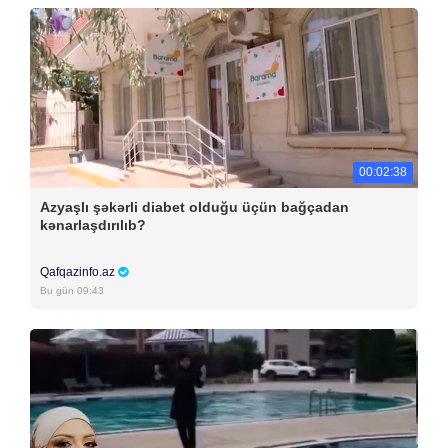
00:02:38
Azyaşlı şəkərli diabet olduğu üçün bağçadan
kənarlaşdırılıb?
Qafqazinfo.az
Bu gün 09:43