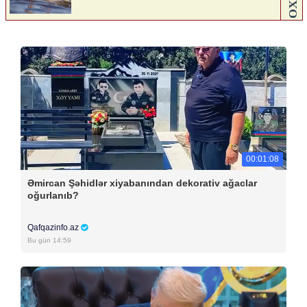
00:01:08
Əmircan Şəhidlər xiyabanından dekorativ ağaclar
oğurlanıb?
Qafqazinfo.az
Bu gün 14:59