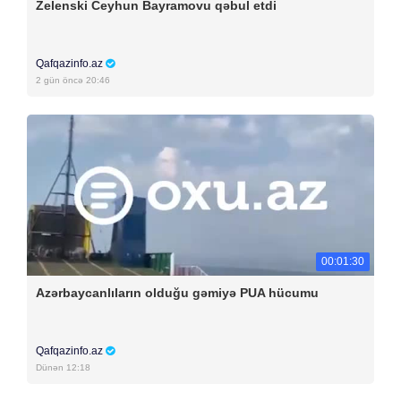
Zelenski Ceyhun Bayramovu qəbul etdi
Qafqazinfo.az
2 gün öncə 20:46
00:01:30
Azərbaycanlıların olduğu gəmiyə PUA hücumu
Qafqazinfo.az
Dünən 12:18