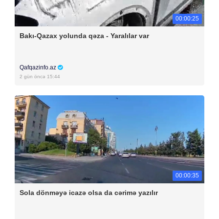
00:00:25
Bakı-Qazax yolunda qəza - Yaralılar var
Qafqazinfo.az
2 gün öncə 15:44
00:00:35
Sola dönməyə icazə olsa da cərimə yazılır