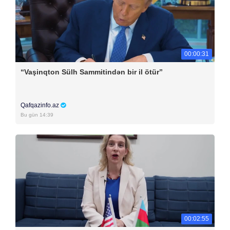
00:00:31
“Vaşinqton Sülh Sammitindən bir il ötür”
Qafqazinfo.az
Bu gün 14:39
00:02:55