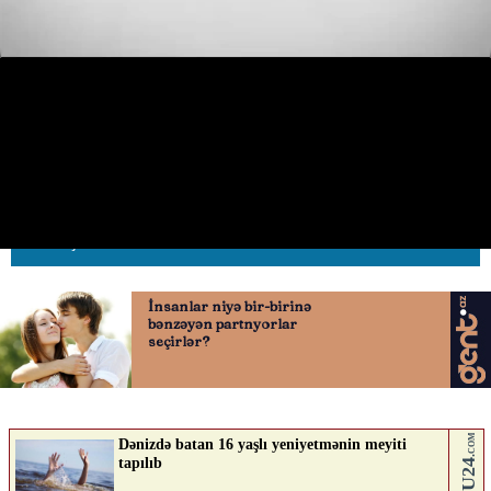
“Qurtuluş 93”ün yamaqlı yolları
sürücüləri təngə gətirib
07.05.2026
0
AVTOSFERTV
ABUNƏ OL
Nə düşünürsən?