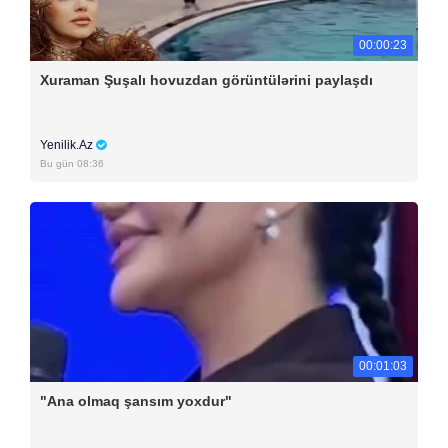
00:00:23
Xuraman Şuşalı hovuzdan görüntülərini paylaşdı
Yenilik.Az
Bu gün 08:36
00:01:03
"Ana olmaq şansım yoxdur"