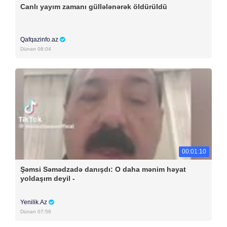
Canlı yayım zamanı güllələnərək öldürüldü
Qafqazinfo.az
Dünən 08:04
00:01:10
Şəmsi Səmədzadə danışdı: O daha mənim həyat
yoldaşım deyil -
Yenilik.Az
Dünən 07:56