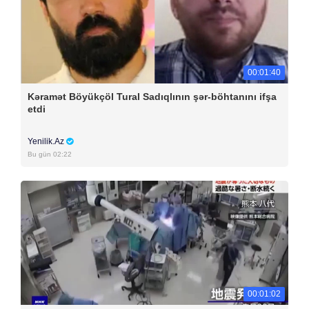
00:01:40
Kəramət Böyükçöl Tural Sadıqlının şər-böhtanını ifşa
etdi
Yenilik.Az
Bu gün 02:22
00:01:02