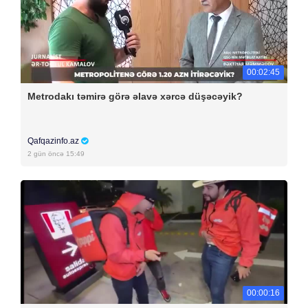
00:02:45
Metrodakı təmirə görə əlavə xərcə düşəcəyik?
Qafqazinfo.az
2 gün öncə 15:49
00:00:16