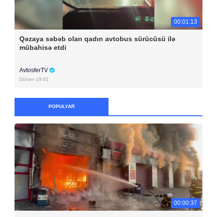
00:01:13
Qəzaya səbəb olan qadın avtobus sürücüsü ilə
mübahisə etdi
AvtosferTV
Dünən 19:01
POPULYAR
00:00:37