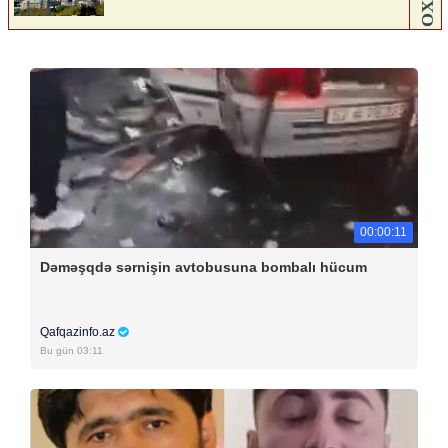
00:00:11
Dəməşqdə sərnişin avtobusuna bombalı hücum
Qafqazinfo.az
Bu gün 03:11