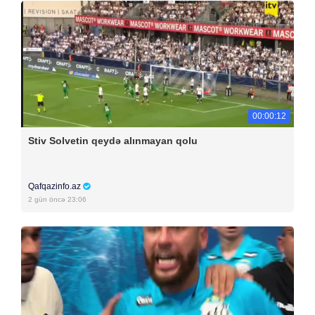
00:00:12
Stiv Solvetin qeydə alınmayan qolu
Qafqazinfo.az
2 gün öncə 23:06