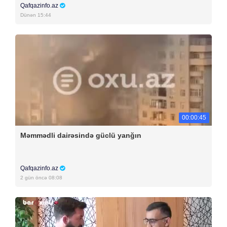
Qafqazinfo.az
Dünən 15:44
00:00:45
Məmmədli dairəsində güclü yanğın
Qafqazinfo.az
2 gün öncə 08:08