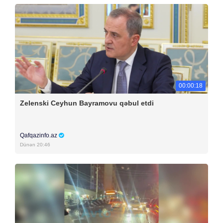
00:00:18
Zelenski Ceyhun Bayramovu qəbul etdi
Qafqazinfo.az
Dünən 20:46