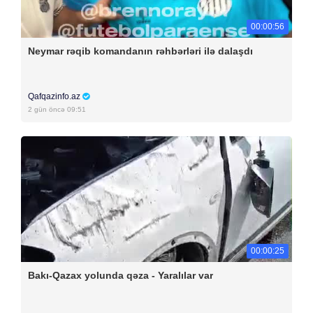
00:00:56
Neymar rəqib komandanın rəhbərləri ilə dalaşdı
Qafqazinfo.az
2 gün öncə 09:51
00:00:25
Bakı-Qazax yolunda qəza - Yaralılar var