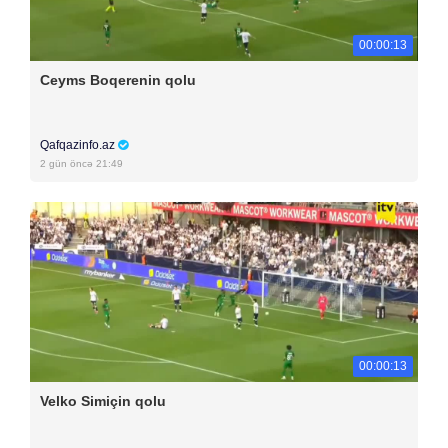
00:00:13
Ceyms Boqerenin qolu
Qafqazinfo.az
2 gün öncə 21:49
00:00:13
Velko Simiçin qolu