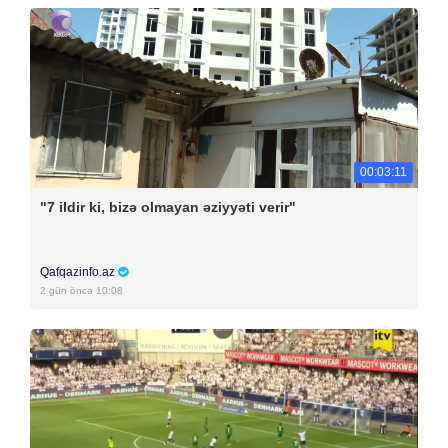
00:03:11
"7 ildir ki, bizə olmayan əziyyəti verir"
Qafqazinfo.az
2 gün öncə 10:08