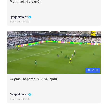
Məmmədlidə yanğın
Qafqazinfo.az
2 gün öncə 09:01
00:00:08
Ceyms Boqerenin ikinci qolu
Qafqazinfo.az
2 gün öncə 22:58