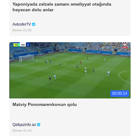
Yaponiyada zəlzələ zamanı əməliyyat otağında
həyəcan dolu anlar
AvtosferTV
Dünən 21:56
00:00:14
Matviy Ponomarenkonun qolu
Qafqazinfo.az
Dünən 21:14