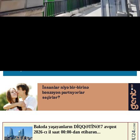
Bakıda piyada keçidində
utancverici mənzərə
26.06.2026
0
AVTOSFERTV
ABUNƏ OL
Nə düşünürsən?