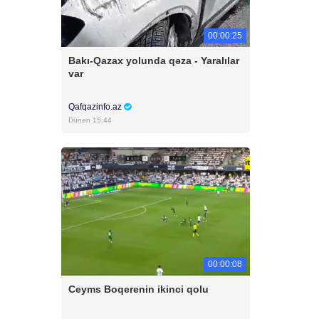
00:00:25
Bakı-Qazax yolunda qəza - Yaralılar
var
Qafqazinfo.az
Dünən 15:44
00:00:08
Ceyms Boqerenin ikinci qolu