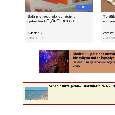
00:00:05
Bakı metrosunda sərnişinlər
Təhlük
qatardan DÜŞÜRÜLDÜLƏR
motosi
AvtosferTV
Avtosfe
Dünən 09:16
2 gün ön