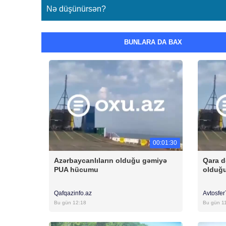
Nə düşünürsən?
BUNLARA DA BAX
00:01:30
Azərbaycanlıların olduğu gəmiyə
Qara d
PUA hücumu
olduğ
Qafqazinfo.az
Avtosfe
Bu gün 12:18
Bu gün 1