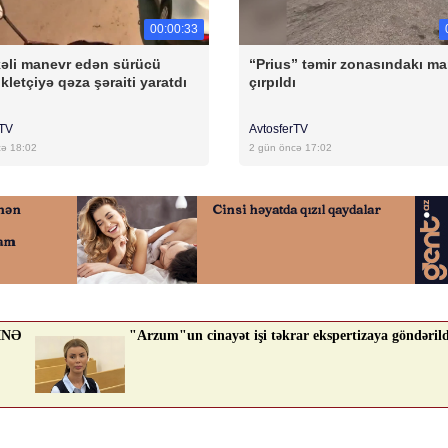
00:00:33
əli manevr edən sürücü
“Prius” təmir zonasındakı m
kletçiyə qəza şəraiti yaratdı
çırpıldı
rTV
AvtosferTV
cə 18:02
2 gün öncə 17:02