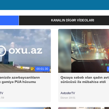
KANALIN DIGƏR VIDEOLARI
00:01:30
ənizdə azərbaycanlıların
Qəzaya səbəb olan qadın av
u gəmiyə PUA hücumu
sürücüsü ilə mübahisə etdi
rTV
AvtosferTV
1:59
Dünən 19:01