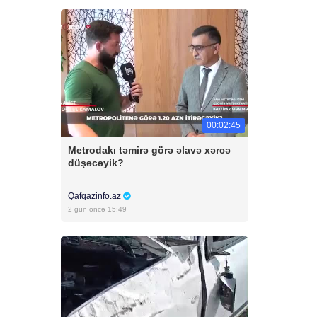
00:02:45
Metrodakı təmirə görə əlavə xərcə
düşəcəyik?
Qafqazinfo.az
2 gün öncə 15:49