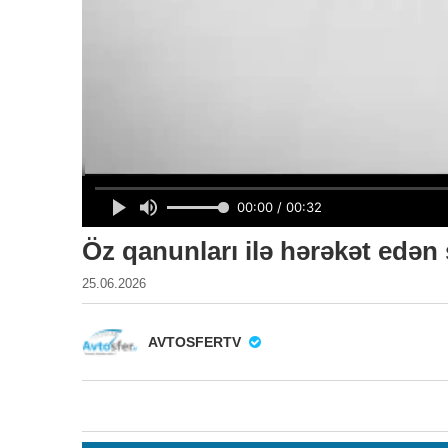
Öz qanunları ilə hərəkət edə
25.06.2026
AVTOSFERTV