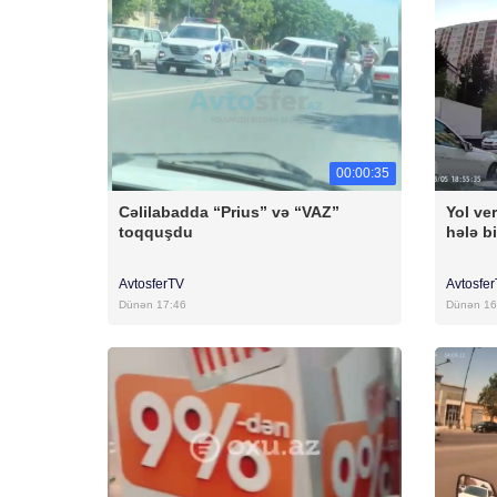
00:00:35
Cəlilabadda “Prius” və “VAZ”
Yol ver
toqquşdu
hələ bi
AvtosferTV
Avtosfe
Dünən 17:46
Dünən 16