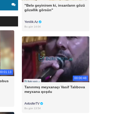
"Belə geyinirəm ki, insanların gözü
gözəllik görsün"
Yenilik.Az
Bu gün 14:04
00:01:13
00:00:48
tobus
Tanınmış meyxanaçı Vasif Talıbova
meyxana qoşdu
AvtosferTV
Bu gün 13:54