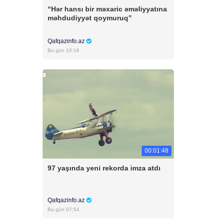
“Hər hansı bir məxaric əməliyyatına
məhdudiyyət qoymuruq”
Qafqazinfo.az
Bu gün 10:18
00:01:48
97 yaşında yeni rekorda imza atdı
Qafqazinfo.az
Bu gün 07:54