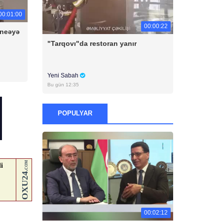
00:01:00
00:00:22
aneəyə
"Tarqovı"da restoran yanır
Yeni Sabah
Bu gün 12:35
POPULYAR
00:02:12