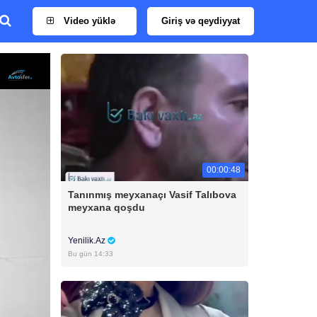
Video yüklə
Giriş və qeydiyyat
00:00:48
Tanınmış meyxanaçı Vasif Talıbova
meyxana qoşdu
Yenilik.Az
Bu gün 14:33