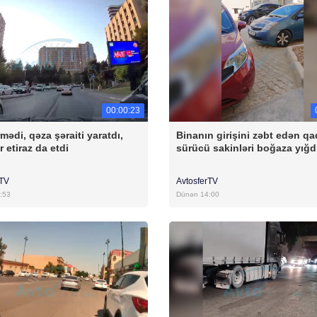
00:00:23
mədi, qəza şəraiti yaratdı,
Binanın girişini zəbt edən qa
r etiraz da etdi
sürücü sakinləri boğaza yığd
rTV
AvtosferTV
:53
Dünən 14:00