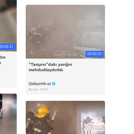
00:00:17
00:00:25
dın
ı
“Tarqovı”dakı yanğın
məhdudlaşdırıldı
Qafqazinfo.az
Bu gün 13:45