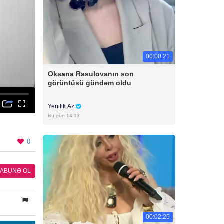
00:00:21
Oksana Rasulovanın son
görüntüsü gündəm oldu
Yenilik.Az
Bu gün 14:13
0
ABUNƏ OL
00:02:25