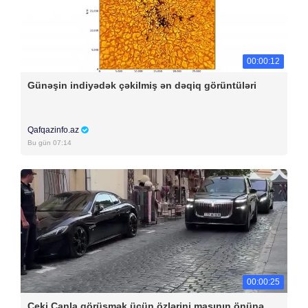
00:00:12
Günəşin indiyədək çəkilmiş ən dəqiq görüntüləri
Qafqazinfo.az
Bu gün 07:14
00:00:25
Ceki Çanla görüşmək üçün özlərini maşının önünə