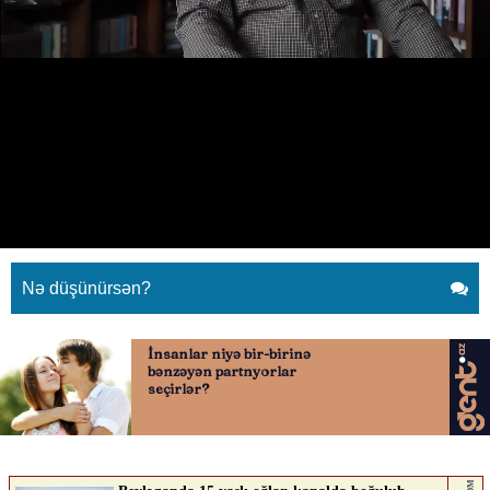
Kadır İnanırın köhnə videosu viral
oldu
26.06.2026
0
YENI SABAH
ABUNƏ OL
Kadır İnanırın köhnə videosu viral oldu
Nə düşünürsən?