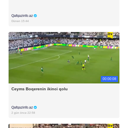
Qafqazinfo.az
Dünən 15:44
00:00:08
Ceyms Boqerenin ikinci qolu
Qafqazinfo.az
2 gün öncə 22:58