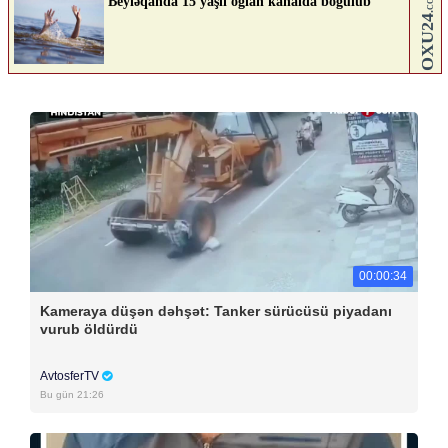
00:00:34
Kameraya düşən dəhşət: Tanker sürücüsü piyadanı
vurub öldürdü
AvtosferTV
Bu gün 21:26