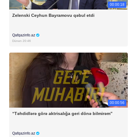
00:00:18
Zelenski Ceyhun Bayramovu qəbul etdi
Qafqazinfo.az
Dünən 20:46
00:00:56
“Təhdidlərə görə aktrisalığa geri dönə bilmirəm”
Qafqazinfo.az