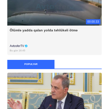
00:00:33
Ölümlə yadda qalan yolda təhlükəli ötmə
AvtosferTV
Bu gün 16:45
POPULYAR