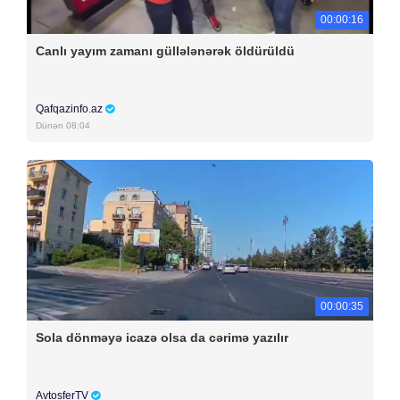
00:00:16
Canlı yayım zamanı güllələnərək öldürüldü
Qafqazinfo.az
Dünən 08:04
00:00:35
Sola dönməyə icazə olsa da cərimə yazılır
AvtosferTV