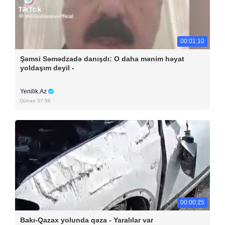
00:01:10
Şəmsi Səmədzadə danışdı: O daha mənim həyat
yoldaşım deyil -
Yenilik.Az
Dünən 07:56
00:00:25
Bakı-Qazax yolunda qəza - Yaralılar var