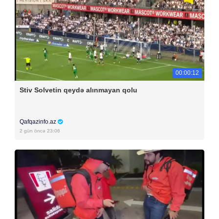
00:00:12
Stiv Solvetin qeydə alınmayan qolu
Qafqazinfo.az
2 gün öncə 23:06