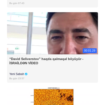
Bu gün 07:43
00:01:29
“David Seliverstov” haqda qalmaqal böyüyür -
İSRAİLDƏN VİDEO
Yeni Sabah
Bu gün 15:57