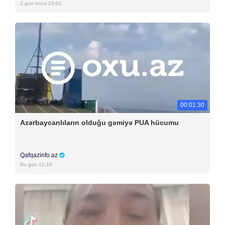
2 gün öncə 23:01
00:01:30
Azərbaycanlıların olduğu gəmiyə PUA hücumu
Qafqazinfo.az
Bu gün 12:18