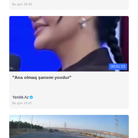
Bu gün 18:26
00:01:03
"Ana olmaq şansım yoxdur"
Yenilik.Az
Bu gün 16:47