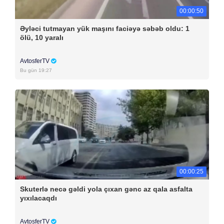
00:00:50
Əyləci tutmayan yük maşını faciəyə səbəb oldu: 1
ölü, 10 yaralı
AvtosferTV
Bu gün 19:27
00:00:25
Skuterlə necə gəldi yola çıxan gənc az qala asfalta
yıxılacaqdı
AvtosferTV