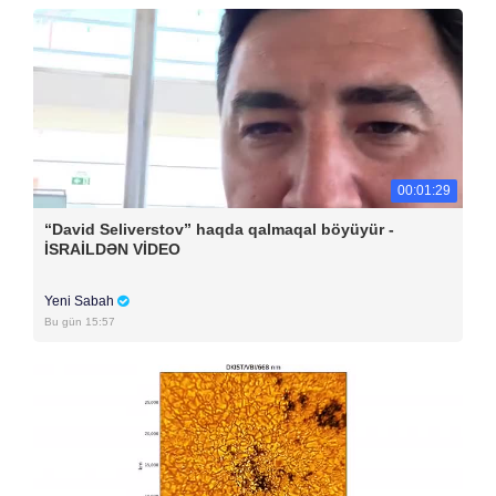
00:01:29
“David Seliverstov” haqda qalmaqal böyüyür -
İSRAİLDƏN VİDEO
Yeni Sabah
Bu gün 15:57