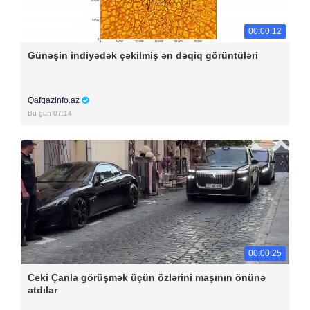
00:00:12
Günəşin indiyədək çəkilmiş ən dəqiq görüntüləri
Qafqazinfo.az
Bu gün 07:14
00:00:25
Ceki Çanla görüşmək üçün özlərini maşının önünə
atdılar