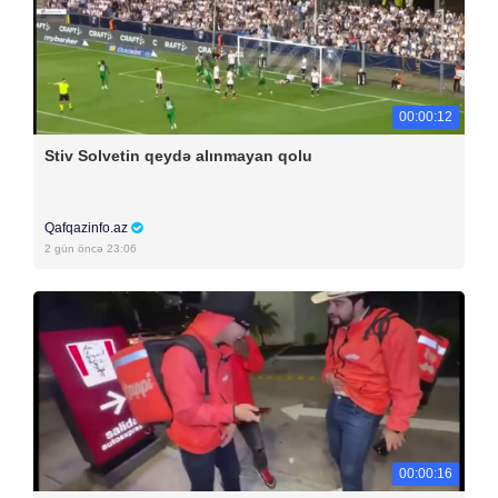
00:00:12
Stiv Solvetin qeydə alınmayan qolu
Qafqazinfo.az
2 gün öncə 23:06
00:00:16