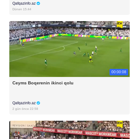
Qafqazinfo.az
Dünən 15:44
00:00:08
Ceyms Boqerenin ikinci qolu
Qafqazinfo.az
2 gün öncə 22:58