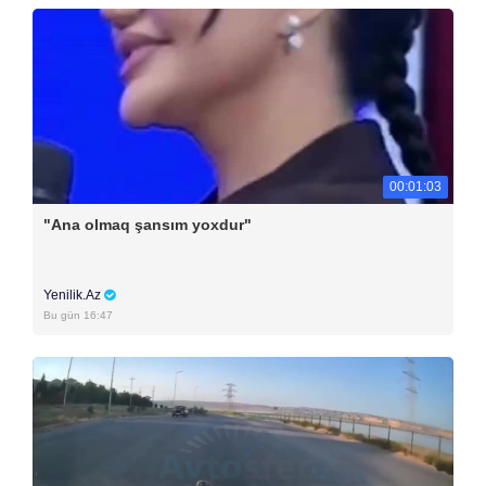
00:01:03
"Ana olmaq şansım yoxdur"
Yenilik.Az
Bu gün 16:47