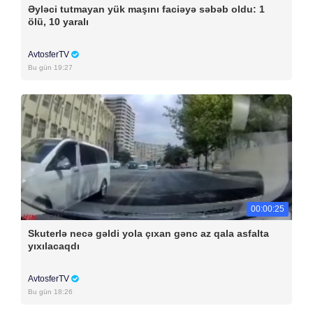
Əyləci tutmayan yük maşını faciəyə səbəb oldu: 1
ölü, 10 yaralı
AvtosferTV
Bu gün 19:27
00:00:25
Skuterlə necə gəldi yola çıxan gənc az qala asfalta
yıxılacaqdı
AvtosferTV
Bu gün 18:26