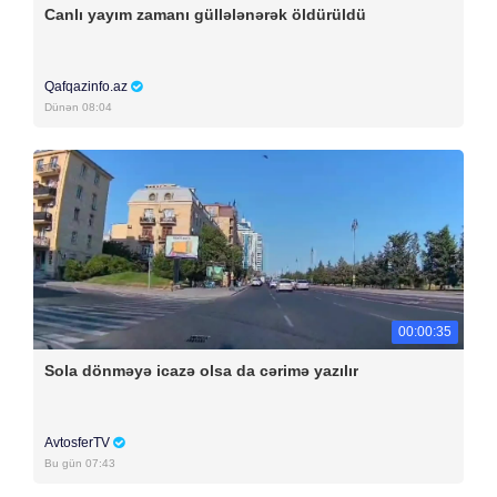
Canlı yayım zamanı güllələnərək öldürüldü
Qafqazinfo.az
Dünən 08:04
00:00:35
Sola dönməyə icazə olsa da cərimə yazılır
AvtosferTV
Bu gün 07:43