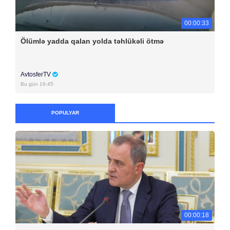
00:00:33
Ölümlə yadda qalan yolda təhlükəli ötmə
AvtosferTV
Bu gün 16:45
POPULYAR
00:00:18