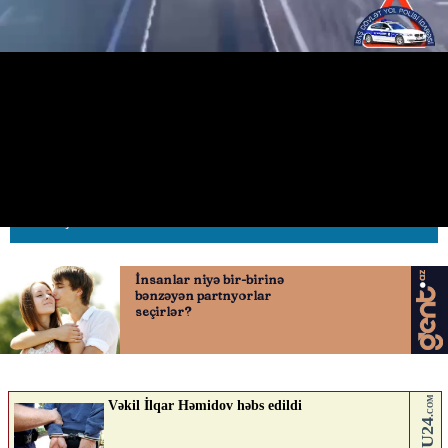
sürücülərin törətdiyi qəzaların
görüntüləri yayıldı
26.06.2026
0
AVTOSFERTV
ABUNƏ OL
Nə düşünürsən?