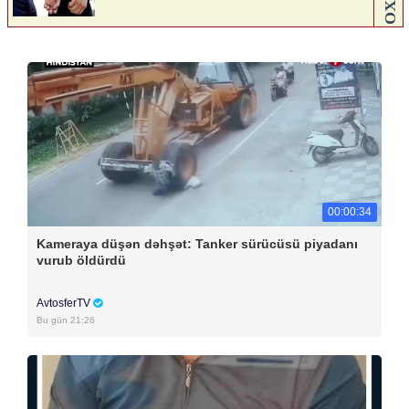
00:00:34
Kameraya düşən dəhşət: Tanker sürücüsü piyadanı
vurub öldürdü
AvtosferTV
Bu gün 21:26