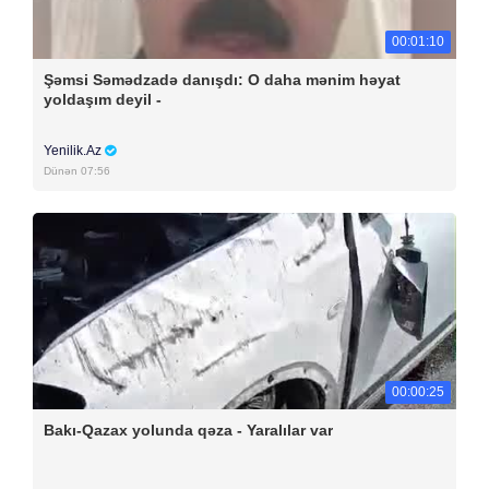
00:01:10
Şəmsi Səmədzadə danışdı: O daha mənim həyat
yoldaşım deyil -
Yenilik.Az
Dünən 07:56
00:00:25
Bakı-Qazax yolunda qəza - Yaralılar var