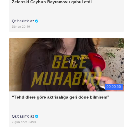
Zelenski Ceyhun Bayramovu qəbul etdi
Qafqazinfo.az
Dünən 20:46
00:00:56
“Təhdidlərə görə aktrisalığa geri dönə bilmirəm”
Qafqazinfo.az
2 gün öncə 23:01