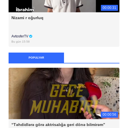
00:00:31
Nizami r oğurluq
AvtosferTV
Bu gün 15:58
POPULYAR
00:00:56
“Təhdidlərə görə aktrisalığa geri dönə bilmirəm”