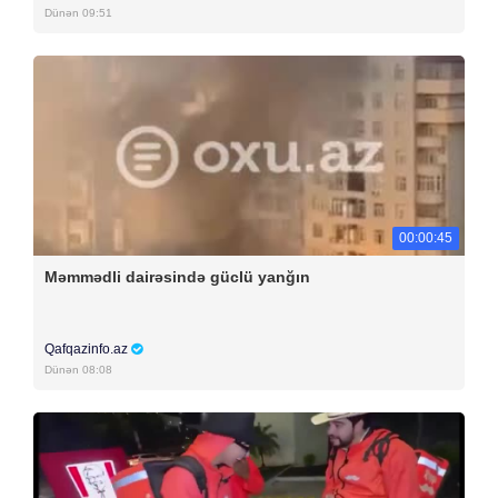
Dünən 09:51
00:00:45
Məmmədli dairəsində güclü yanğın
Qafqazinfo.az
Dünən 08:08