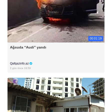
00:01:19
Ağsuda “Audi” yandı
Qafqazinfo.az
2 gün öncə 19:59