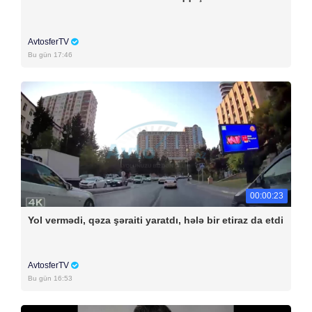
AvtosferTV
Bu gün 17:46
00:00:23
Yol vermədi, qəza şəraiti yaratdı, hələ bir etiraz da etdi
AvtosferTV
Bu gün 16:53