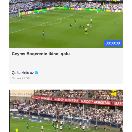
00:00:08
Ceyms Boqerenin ikinci qolu
Qafqazinfo.az
Dünən 22:58