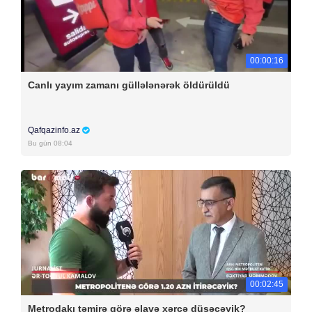
00:00:16
Canlı yayım zamanı güllələnərək öldürüldü
Qafqazinfo.az
Bu gün 08:04
00:02:45
Metrodakı təmirə görə əlavə xərcə düşəcəyik?