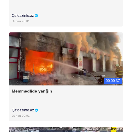
Qafqazinfo.az
Dünən 23:01
00:00:37
Məmmədlidə yanğın
Qafqazinfo.az
Dünən 09:01