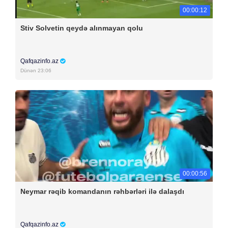
00:00:12
Stiv Solvetin qeydə alınmayan qolu
Qafqazinfo.az
Dünən 23:06
00:00:56
Neymar rəqib komandanın rəhbərləri ilə dalaşdı
Qafqazinfo.az