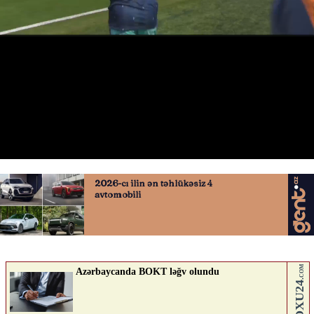
Leroy Sanenin qolu
26.06.2026
0
QAFQAZINFO.AZ
ABUNƏ OL
Nə düşünürsən?