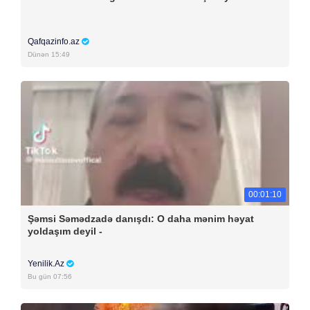
Qafqazinfo.az
Dünən 15:49
00:01:10
Şəmsi Səmədzadə danışdı: O daha mənim həyat
yoldaşım deyil -
Yenilik.Az
Bu gün 07:56