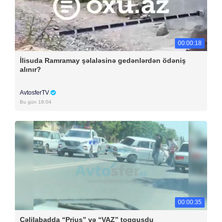
00:00:18
İlisuda Ramramay şəlaləsinə gedənlərdən ödəniş
alınır?
AvtosferTV
Bu gün 18:04
00:00:35
Cəlilabadda “Prius” və “VAZ” toqquşdu