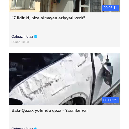
00:03:11
"7 ildir ki, bizə olmayan əziyyəti verir"
Qafqazinfo.az
Dünən 10:08
00:00:25
Bakı-Qazax yolunda qəza - Yaralılar var