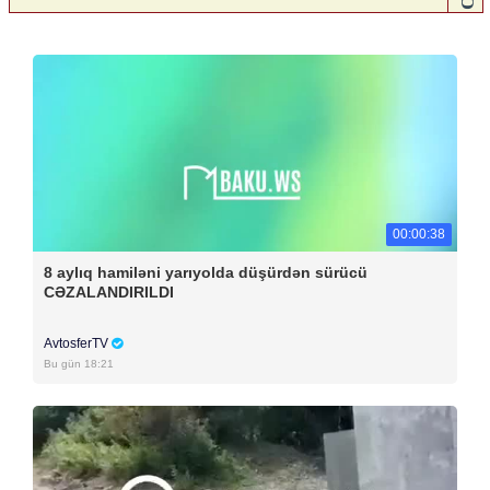
00:00:38
8 aylıq hamiləni yarıyolda düşürdən sürücü
CƏZALANDIRILDI
AvtosferTV
Bu gün 18:21