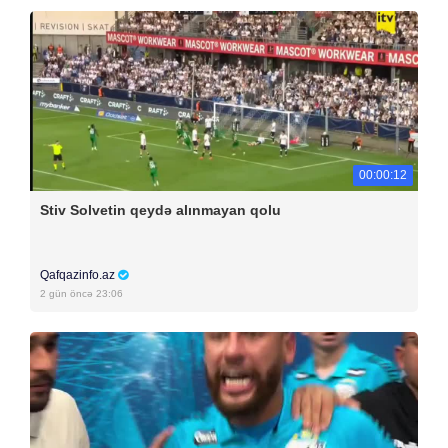
00:00:12
Stiv Solvetin qeydə alınmayan qolu
Qafqazinfo.az
2 gün öncə 23:06