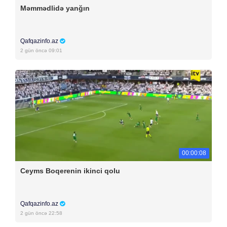
Məmmədlidə yanğın
Qafqazinfo.az
2 gün öncə 09:01
00:00:08
Ceyms Boqerenin ikinci qolu
Qafqazinfo.az
2 gün öncə 22:58