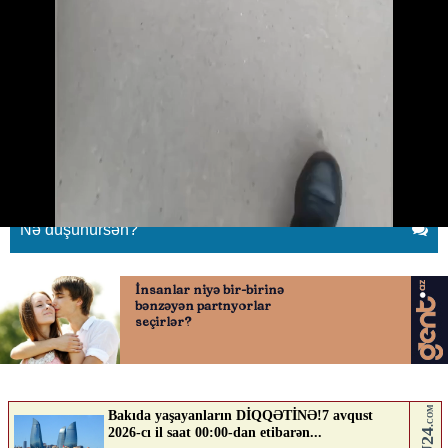
Xırdalanda küçə itləri qadına
hücum etdi
05.05.2026
0
KONTEKST.AZ
ABUNƏ OL
Nə düşünürsən?