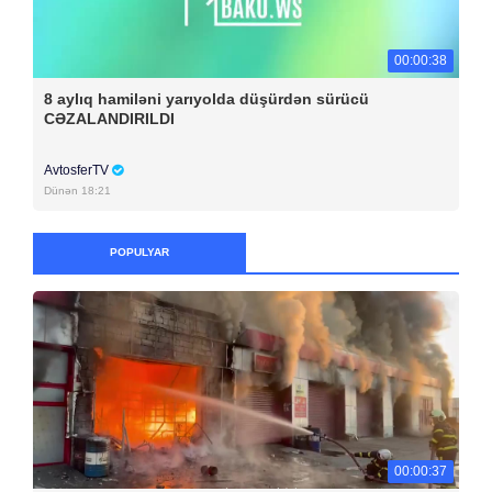
00:00:38
8 aylıq hamiləni yarıyolda düşürdən sürücü
CƏZALANDIRILDI
AvtosferTV
Dünən 18:21
POPULYAR
00:00:37