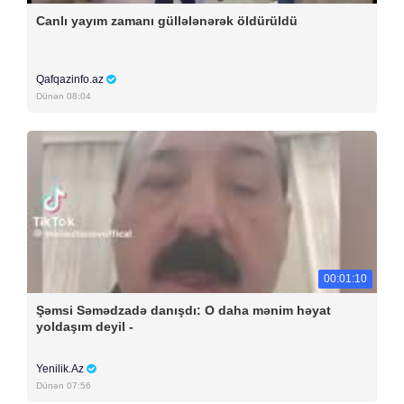
Canlı yayım zamanı güllələnərək öldürüldü
Qafqazinfo.az
Dünən 08:04
00:01:10
Şəmsi Səmədzadə danışdı: O daha mənim həyat
yoldaşım deyil -
Yenilik.Az
Dünən 07:56