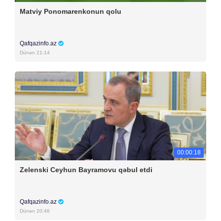
Matviy Ponomarenkonun qolu
Qafqazinfo.az
Dünən 21:14
00:00:18
Zelenski Ceyhun Bayramovu qəbul etdi
Qafqazinfo.az
Dünən 20:46