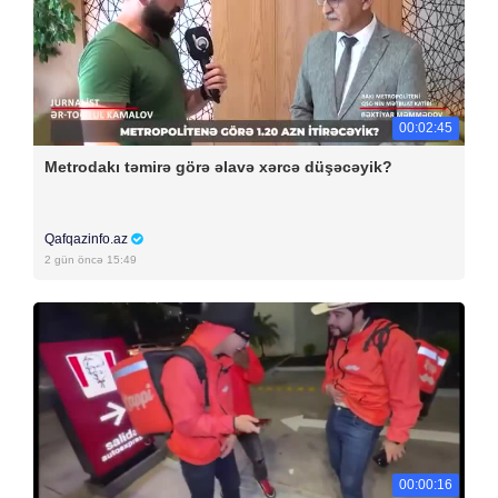
00:02:45
Metrodakı təmirə görə əlavə xərcə düşəcəyik?
Qafqazinfo.az
2 gün öncə 15:49
00:00:16