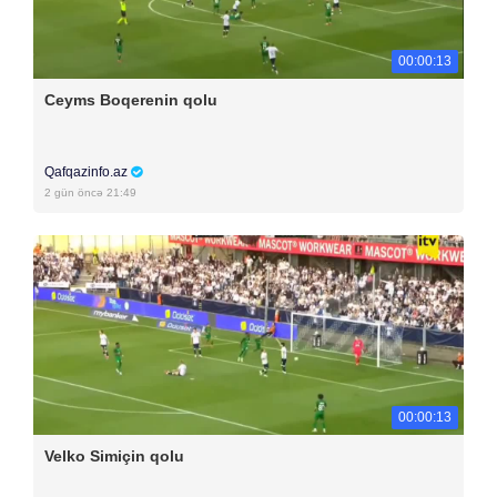
00:00:13
Ceyms Boqerenin qolu
Qafqazinfo.az
2 gün öncə 21:49
00:00:13
Velko Simiçin qolu