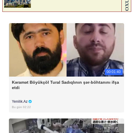
00:01:40
Kəramət Böyükçöl Tural Sadıqlının şər-böhtanını ifşa
etdi
Yenilik.Az
Bu gün 02:22