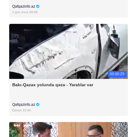
Qafqazinfo.az
2 gün öncə 08:08
00:00:25
Bakı-Qazax yolunda qəza - Yaralılar var
Qafqazinfo.az
Dünən 15:44