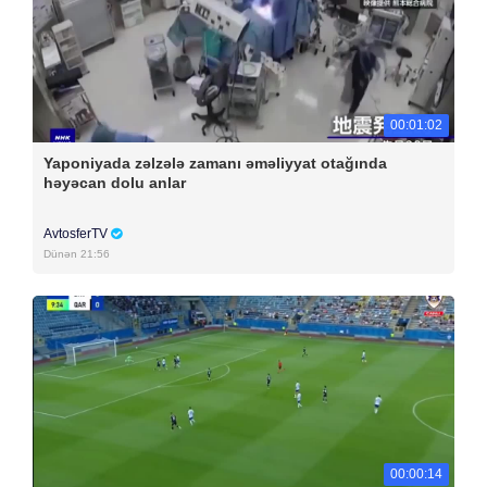
00:01:02
Yaponiyada zəlzələ zamanı əməliyyat otağında
həyəcan dolu anlar
AvtosferTV
Dünən 21:56
00:00:14