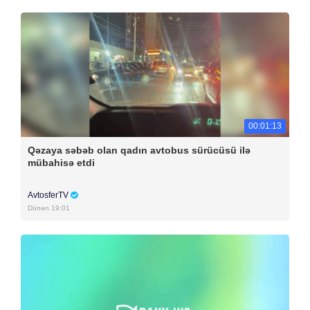
00:01:13
Qəzaya səbəb olan qadın avtobus sürücüsü ilə
mübahisə etdi
AvtosferTV
Dünən 19:01