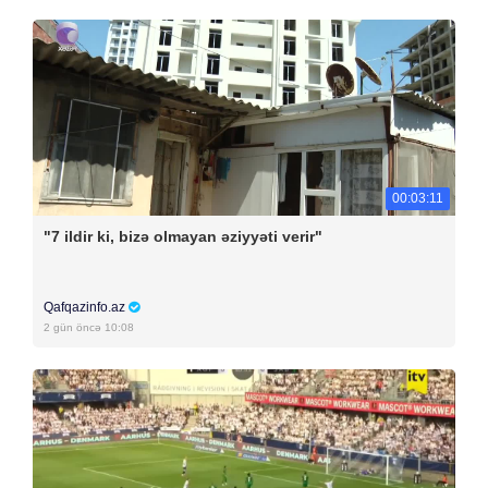
00:03:11
"7 ildir ki, bizə olmayan əziyyəti verir"
Qafqazinfo.az
2 gün öncə 10:08