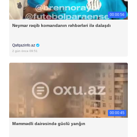
00:00:56
Neymar rəqib komandanın rəhbərləri ilə dalaşdı
Qafqazinfo.az
2 gün öncə 09:51
00:00:45
Məmmədli dairəsində güclü yanğın