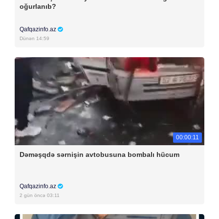
oğurlanıb?
Qafqazinfo.az
Dünən 14:59
00:00:11
Dəməşqdə sərnişin avtobusuna bombalı hücum
Qafqazinfo.az
2 gün öncə 03:11