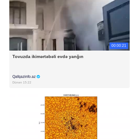
00:00:21
Tovuzda ikimərtəbəli evdə yanğın
Qafqazinfo.az
Dünən 15:22