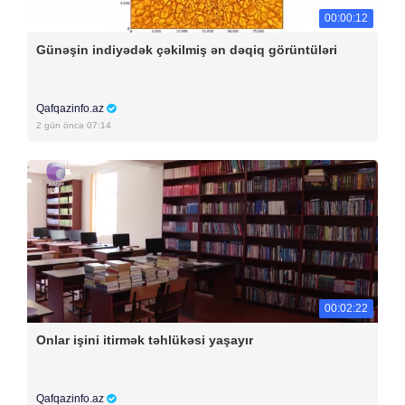
00:00:12
Günəşin indiyədək çəkilmiş ən dəqiq görüntüləri
Qafqazinfo.az
2 gün öncə 07:14
00:02:22
Onlar işini itirmək təhlükəsi yaşayır
Qafqazinfo.az