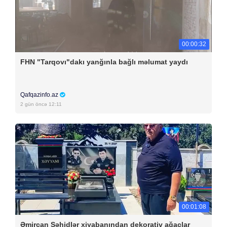
00:00:32
FHN "Tarqovı"dakı yanğınla bağlı məlumat yaydı
Qafqazinfo.az
2 gün öncə 12:11
00:01:08
Əmircan Şəhidlər xiyabanından dekorativ ağaclar