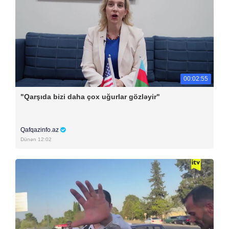
00:02:55
"Qarşıda bizi daha çox uğurlar gözləyir"
Qafqazinfo.az
Dünən 12:02