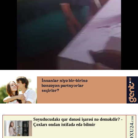
Zəlzələ anı kameraya belə düşdü
25.06.2026
0
QAFQAZINFO.AZ
ABUNƏ OL
Nə düşünürsən?