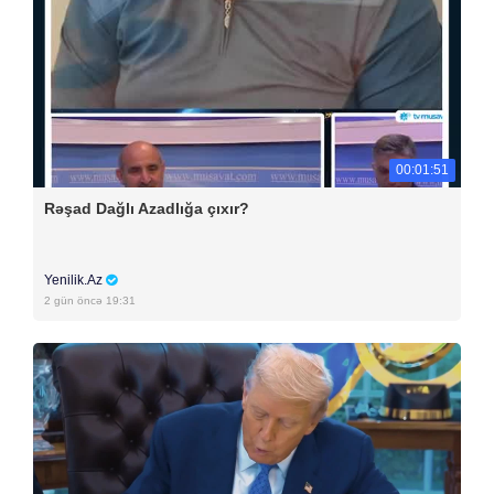
00:01:51
Rəşad Dağlı Azadlığa çıxır?
Yenilik.Az
2 gün öncə 19:31