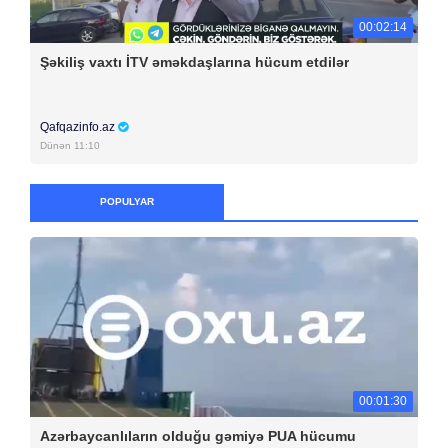
00:02:14
Şəkiliş vaxtı İTV əməkdaşlarına hücum etdilər
Qafqazinfo.az
Dünən 11:10
POPULYAR
00:01:30
Azərbaycanlıların olduğu gəmiyə PUA hücumu