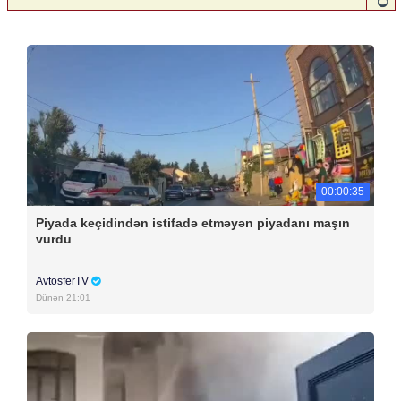
00:00:35
Piyada keçidindən istifadə etməyən piyadanı maşın
vurdu
AvtosferTV
Dünən 21:01