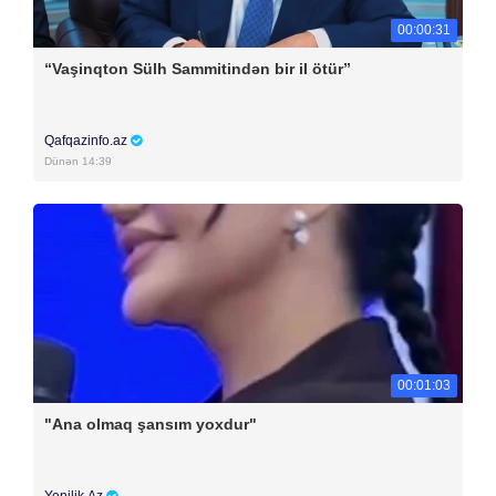
00:00:31
“Vaşinqton Sülh Sammitindən bir il ötür”
Qafqazinfo.az
Dünən 14:39
00:01:03
"Ana olmaq şansım yoxdur"