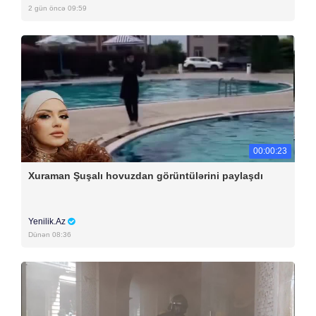
2 gün öncə 09:59
00:00:23
Xuraman Şuşalı hovuzdan görüntülərini paylaşdı
Yenilik.Az
Dünən 08:36