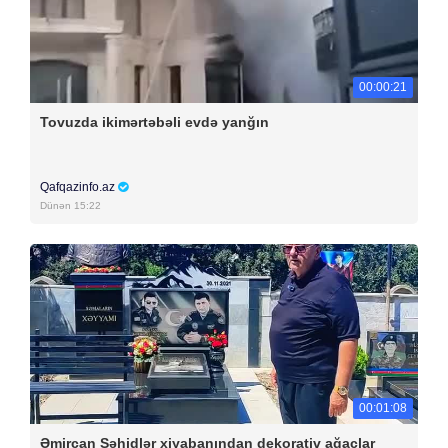
00:00:21
Tovuzda ikimərtəbəli evdə yanğın
Qafqazinfo.az
Dünən 15:22
00:01:08
Əmircan Şəhidlər xiyabanından dekorativ ağaclar