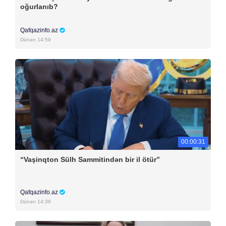
oğurlanıb?
Qafqazinfo.az
Dünən 14:59
00:00:31
“Vaşinqton Sülh Sammitindən bir il ötür”
Qafqazinfo.az
Dünən 14:39