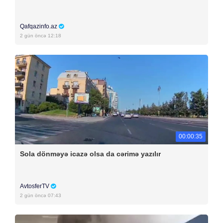
Qafqazinfo.az
2 gün öncə 12:18
00:00:35
Sola dönməyə icazə olsa da cərimə yazılır
AvtosferTV
2 gün öncə 07:43