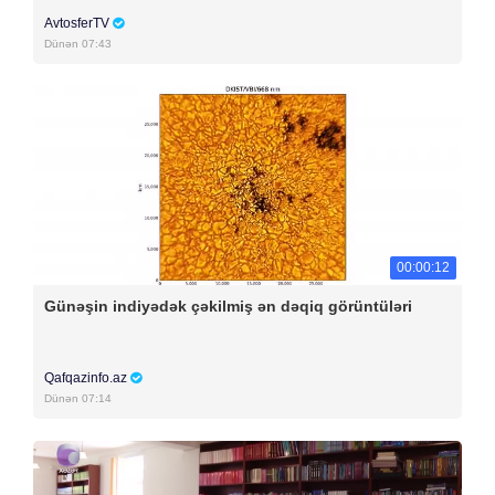
AvtosferTV
Dünən 07:43
00:00:12
Günəşin indiyədək çəkilmiş ən dəqiq görüntüləri
Qafqazinfo.az
Dünən 07:14