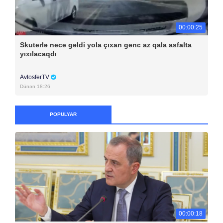
00:00:25
Skuterlə necə gəldi yola çıxan gənc az qala asfalta
yıxılacaqdı
AvtosferTV
Dünən 18:26
POPULYAR
00:00:18