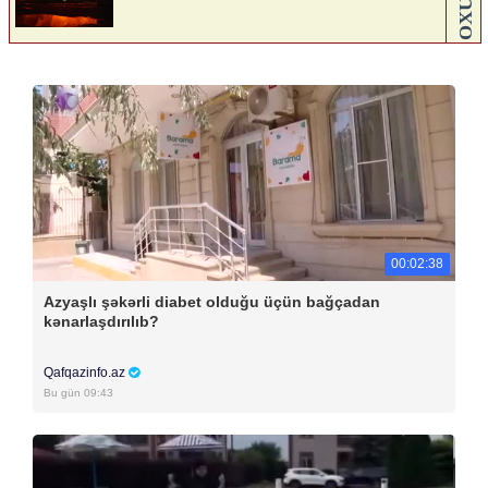
00:02:38
Azyaşlı şəkərli diabet olduğu üçün bağçadan
kənarlaşdırılıb?
Qafqazinfo.az
Bu gün 09:43