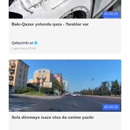
00:00:25
Bakı-Qazax yolunda qəza - Yaralılar var
Qafqazinfo.az
2 gün öncə 15:44
00:00:35
Sola dönməyə icazə olsa da cərimə yazılır