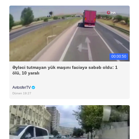
00:00:50
Əyləci tutmayan yük maşını faciəyə səbəb oldu: 1
ölü, 10 yaralı
AvtosferTV
Dünən 19:27