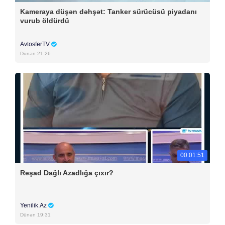
Kameraya düşən dəhşət: Tanker sürücüsü piyadanı
vurub öldürdü
AvtosferTV
Dünən 21:26
00:01:51
Rəşad Dağlı Azadlığa çıxır?
Yenilik.Az
Dünən 19:31