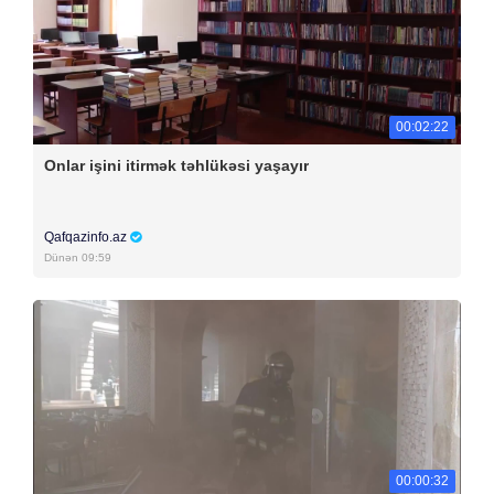
00:02:22
Onlar işini itirmək təhlükəsi yaşayır
Qafqazinfo.az
Dünən 09:59
00:00:32