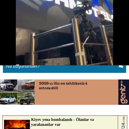
“Qarabağ” vəfat edən azarkeşi
Zəfər Hacılını yad etdi
03.04.2026
0
QAFQAZINFO.AZ
ABUNƏ OL
Nə düşünürsən?