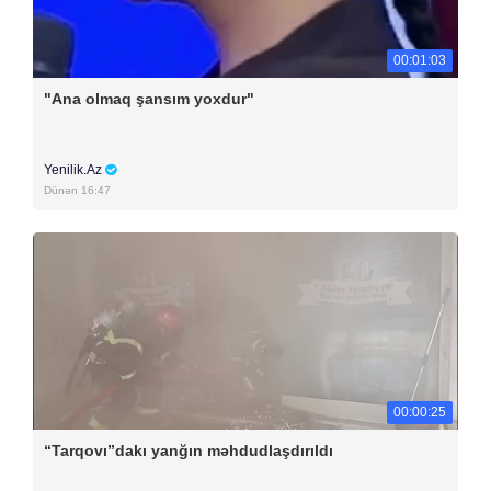
00:01:03
"Ana olmaq şansım yoxdur"
Yenilik.Az
Dünən 16:47
00:00:25
“Tarqovı”dakı yanğın məhdudlaşdırıldı