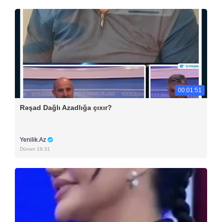
00:01:51
Rəşad Dağlı Azadlığa çıxır?
Yenilik.Az
Dünən 19:31