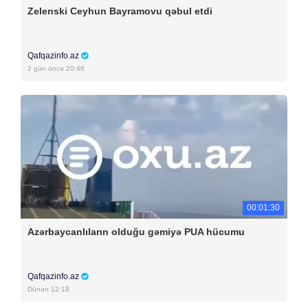
Zelenski Ceyhun Bayramovu qəbul etdi
Qafqazinfo.az
2 gün öncə 20:46
00:01:30
Azərbaycanlıların olduğu gəmiyə PUA hücumu
Qafqazinfo.az
Dünən 12:18