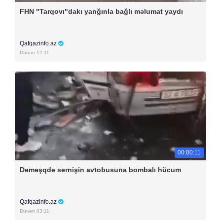
FHN "Tarqovı"dakı yanğınla bağlı məlumat yaydı
Qafqazinfo.az
Dünən 12:11
00:00:11
Dəməşqdə sərnişin avtobusuna bombalı hücum
Qafqazinfo.az
Dünən 03:11