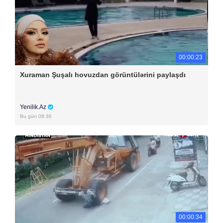
00:00:23
Xuraman Şuşalı hovuzdan görüntülərini paylaşdı
Yenilik.Az
Bu gün 08:36
00:00:34