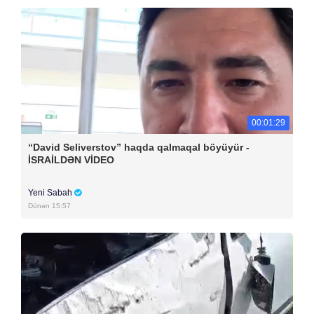
00:01:29
“David Seliverstov” haqda qalmaqal böyüyür -
İSRAİLDƏN VİDEO
Yeni Sabah
Dünən 15:57