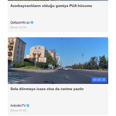
Azərbaycanlıların olduğu gəmiyə PUA hücumu
Qafqazinfo.az
Dünən 12:18
00:00:35
Sola dönməyə icazə olsa da cərimə yazılır
AvtosferTV
Dünən 07:43