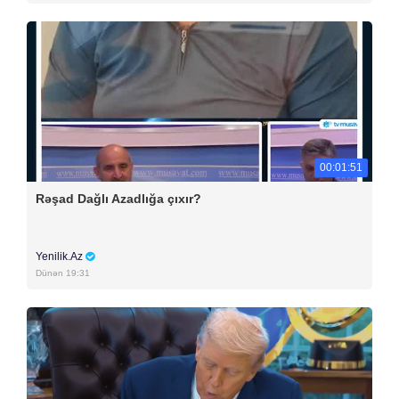
00:01:51
Rəşad Dağlı Azadlığa çıxır?
Yenilik.Az
Dünən 19:31