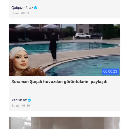
Qafqazinfo.az
Dünən 09:59
00:00:23
Xuraman Şuşalı hovuzdan görüntülərini paylaşdı
Yenilik.Az
Bu gün 08:36