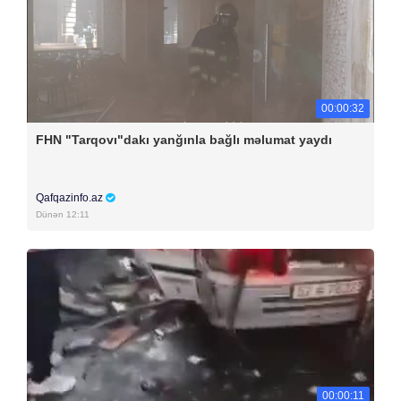
00:00:32
FHN "Tarqovı"dakı yanğınla bağlı məlumat yaydı
Qafqazinfo.az
Dünən 12:11
00:00:11