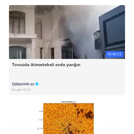
00:00:21
Tovuzda ikimərtəbəli evdə yanğın
Qafqazinfo.az
Bu gün 15:22