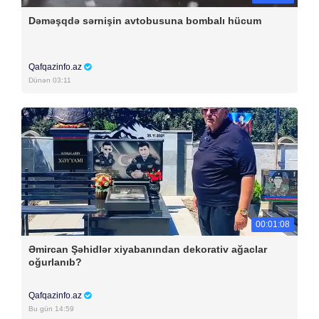
Dəməşqdə sərnişin avtobusuna bombalı hücum
Qafqazinfo.az
Dünən 03:11
00:01:08
Əmircan Şəhidlər xiyabanından dekorativ ağaclar
oğurlanıb?
Qafqazinfo.az
Bu gün 14:59