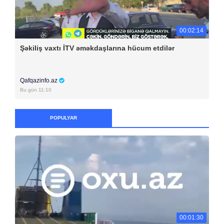
00:02:14
Şəkiliş vaxtı İTV əməkdaşlarına hücum etdilər
Qafqazinfo.az
Bu gün 11:10
POPULYAR
00:01:30