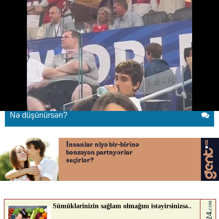
Əli Koç və Bred Pit
26.06.2026
0
YENI SABAH
ABUNƏ OL
Əli Koç və Bred Pit
Nə düşünürsən?