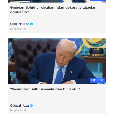
Əmircan Şəhidlər xiyabanından dekorativ ağaclar
oğurlanıb?
Qafqazinfo.az
Bu gün 14:59
00:00:31
“Vaşinqton Sülh Sammitindən bir il ötür”
Qafqazinfo.az
Bu gün 14:39