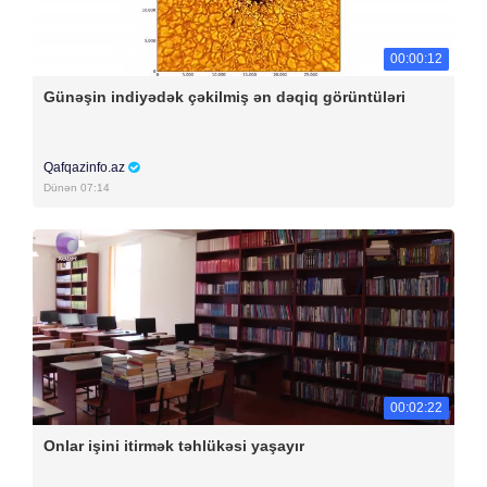
00:00:12
Günəşin indiyədək çəkilmiş ən dəqiq görüntüləri
Qafqazinfo.az
Dünən 07:14
00:02:22
Onlar işini itirmək təhlükəsi yaşayır