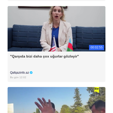
00:02:55
"Qarşıda bizi daha çox uğurlar gözləyir"
Qafqazinfo.az
Bu gün 12:02