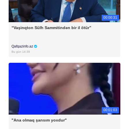
00:00:31
“Vaşinqton Sülh Sammitindən bir il ötür”
Qafqazinfo.az
Bu gün 14:39
00:01:03
"Ana olmaq şansım yoxdur"