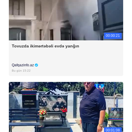
00:00:21
Tovuzda ikimərtəbəli evdə yanğın
Qafqazinfo.az
Bu gün 15:22
00:01:08