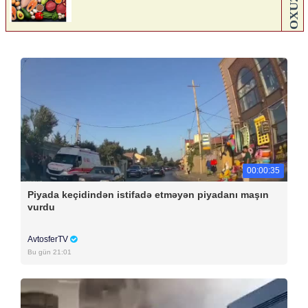
00:00:35
Piyada keçidindən istifadə etməyən piyadanı maşın
vurdu
AvtosferTV
Bu gün 21:01