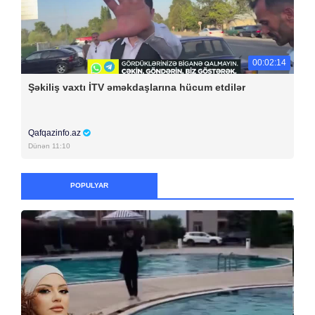
00:02:14
Şəkiliş vaxtı İTV əməkdaşlarına hücum etdilər
Qafqazinfo.az
Dünən 11:10
POPULYAR