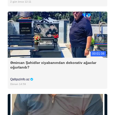
2 gün öncə 12:11
00:01:08
Əmircan Şəhidlər xiyabanından dekorativ ağaclar
oğurlanıb?
Qafqazinfo.az
Dünən 14:59