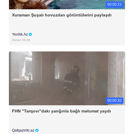
00:00:23
Xuraman Şuşalı hovuzdan görüntülərini paylaşdı
Yenilik.Az
Dünən 08:36
00:00:32
FHN "Tarqovı"dakı yanğınla bağlı məlumat yaydı
Qafqazinfo.az