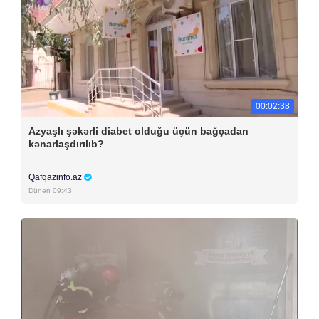
00:02:38
Azyaşlı şəkərli diabet olduğu üçün bağçadan
kənarlaşdırılıb?
Qafqazinfo.az
Dünən 09:43