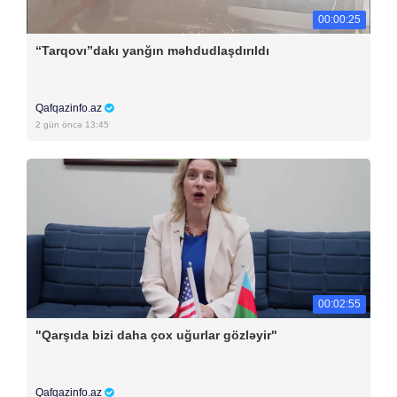
00:00:25
“Tarqovı”dakı yanğın məhdudlaşdırıldı
Qafqazinfo.az
2 gün öncə 13:45
00:02:55
"Qarşıda bizi daha çox uğurlar gözləyir"
Qafqazinfo.az