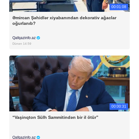
00:01:08
Əmircan Şəhidlər xiyabanından dekorativ ağaclar
oğurlanıb?
Qafqazinfo.az
Dünən 14:59
00:00:31
“Vaşinqton Sülh Sammitindən bir il ötür”
Qafqazinfo.az