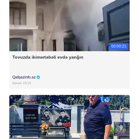
00:00:21
Tovuzda ikimərtəbəli evdə yanğın
Qafqazinfo.az
Dünən 15:22