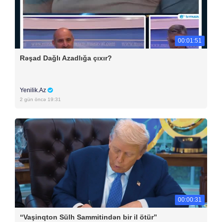
00:01:51
Rəşad Dağlı Azadlığa çıxır?
Yenilik.Az
2 gün öncə 19:31
00:00:31
“Vaşinqton Sülh Sammitindən bir il ötür”