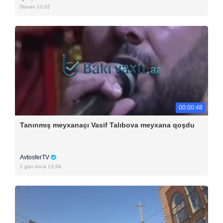
Dünən 12:02
00:00:48
Tanınmış meyxanaçı Vasif Talıbova meyxana qoşdu
AvtosferTV
2 gün öncə 13:54