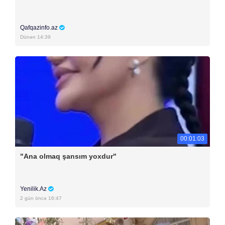
Qafqazinfo.az
Dünən 14:39
00:01:03
"Ana olmaq şansım yoxdur"
Yenilik.Az
2 gün öncə 16:47