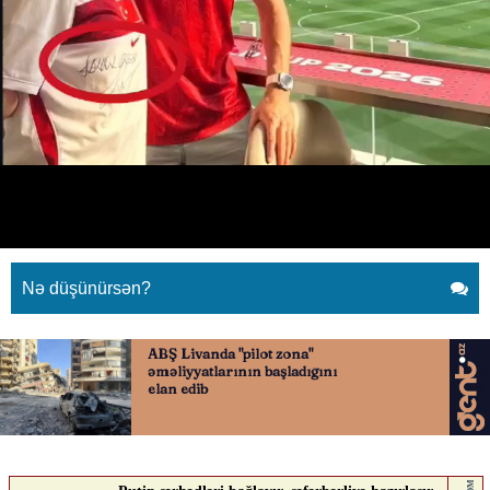
Hakan Şükür Türkiyə-ABŞ
matçında
26.06.2026
0
YENI SABAH
ABUNƏ OL
Hakan Şükür Türkiyə-ABŞ matçında
Nə düşünürsən?