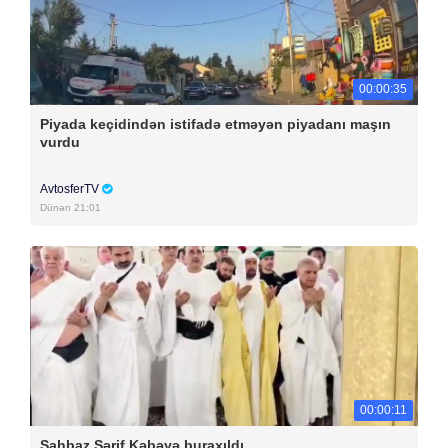
00:00:35
Piyada keçidindən istifadə etməyən piyadanı maşın
vurdu
AvtosferTV
Dünən 21:01
00:00:11
Şahbaz Şərif Kəbəyə buraxıldı