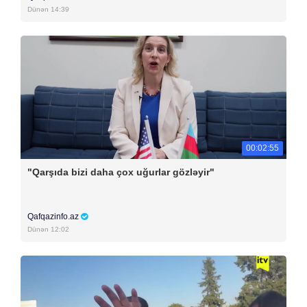
Dünən 14:39
00:02:55
"Qarşıda bizi daha çox uğurlar gözləyir"
Qafqazinfo.az
Dünən 12:02