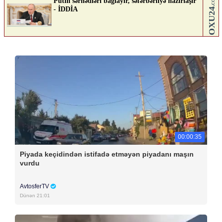
00:00:35
Piyada keçidindən istifadə etməyən piyadanı maşın
vurdu
AvtosferTV
Dünən 21:01