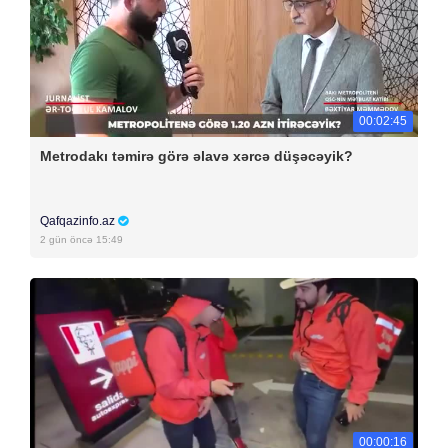
00:02:45
Metrodakı təmirə görə əlavə xərcə düşəcəyik?
Qafqazinfo.az
2 gün öncə 15:49
00:00:16