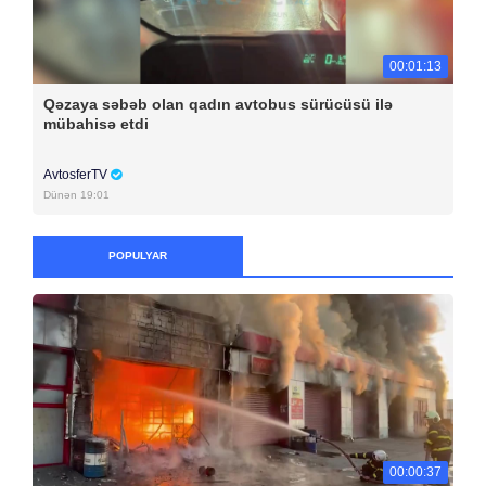
00:01:13
Qəzaya səbəb olan qadın avtobus sürücüsü ilə
mübahisə etdi
AvtosferTV
Dünən 19:01
POPULYAR
00:00:37