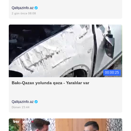
Qafqazinfo.az
2 gün öncə 08:08
00:00:25
Bakı-Qazax yolunda qəza - Yaralılar var
Qafqazinfo.az
Dünən 15:44