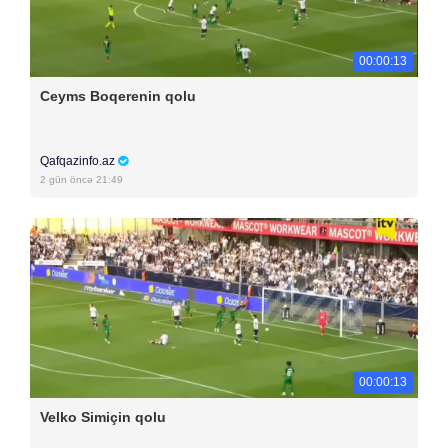
00:00:13
Ceyms Boqerenin qolu
Qafqazinfo.az
2 gün öncə 21:49
00:00:13
Velko Simiçin qolu