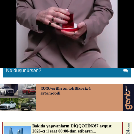
Soner Sarıkabadayıdan paylaşım
25.06.2026
0
YENI SABAH
ABUNƏ OL
Soner Sarıkabadayıdan paylaşım
Nə düşünürsən?