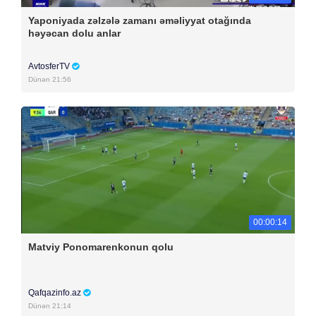
Yaponiyada zəlzələ zamanı əməliyyat otağında
həyəcan dolu anlar
AvtosferTV
Dünən 21:56
00:00:14
Matviy Ponomarenkonun qolu
Qafqazinfo.az
Dünən 21:14