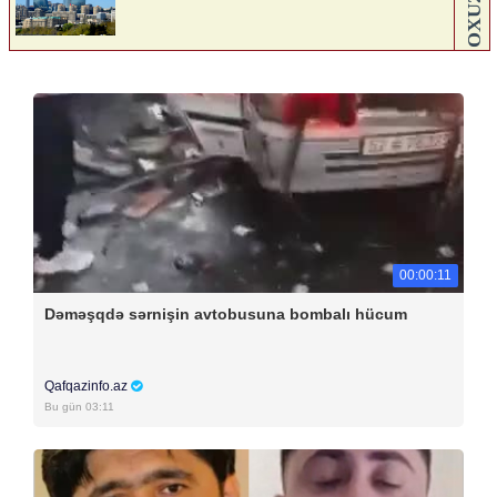
00:00:11
Dəməşqdə sərnişin avtobusuna bombalı hücum
Qafqazinfo.az
Bu gün 03:11