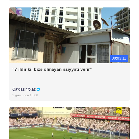
00:03:11
"7 ildir ki, bizə olmayan əziyyəti verir"
Qafqazinfo.az
2 gün öncə 10:08