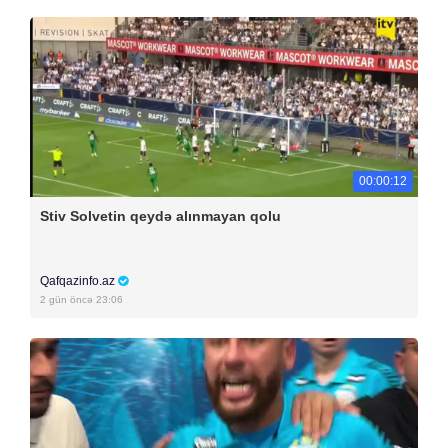
00:00:12
Stiv Solvetin qeydə alınmayan qolu
Qafqazinfo.az
2 gün öncə 23:06