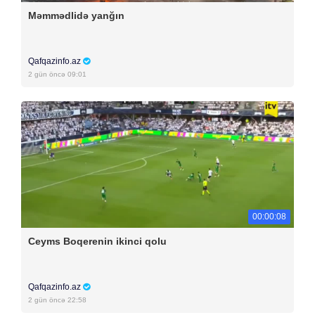
Məmmədlidə yanğın
Qafqazinfo.az
2 gün öncə 09:01
00:00:08
Ceyms Boqerenin ikinci qolu
Qafqazinfo.az
2 gün öncə 22:58