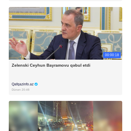
00:00:18
Zelenski Ceyhun Bayramovu qəbul etdi
Qafqazinfo.az
Dünən 20:46