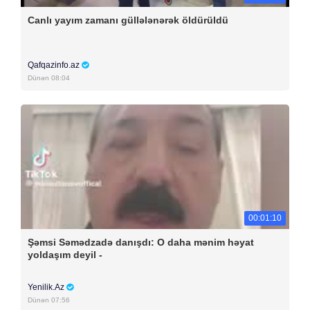
Canlı yayım zamanı güllələnərək öldürüldü
Qafqazinfo.az
Dünən 08:04
00:01:10
Şəmsi Səmədzadə danışdı: O daha mənim həyat
yoldaşım deyil -
Yenilik.Az
Dünən 07:56