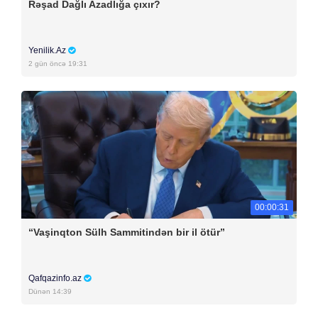
Rəşad Dağlı Azadlığa çıxır?
Yenilik.Az
2 gün öncə 19:31
00:00:31
“Vaşinqton Sülh Sammitindən bir il ötür”
Qafqazinfo.az
Dünən 14:39