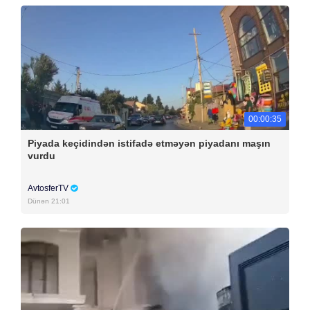
00:00:35
Piyada keçidindən istifadə etməyən piyadanı maşın
vurdu
AvtosferTV
Dünən 21:01