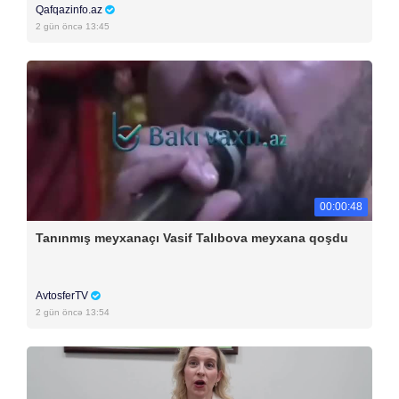
Qafqazinfo.az
2 gün öncə 13:45
00:00:48
Tanınmış meyxanaçı Vasif Talıbova meyxana qoşdu
AvtosferTV
2 gün öncə 13:54