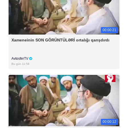
00:00:21
Xameneinin SON GÖRÜNTÜLƏRİ ortalığı qarışdırdı
AvtosferTV
Bu gün 11:58
00:00:12