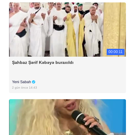
00:00:11
Şahbaz Şərif Kəbəyə buraxıldı
Yeni Sabah
2 gün öncə 14:43