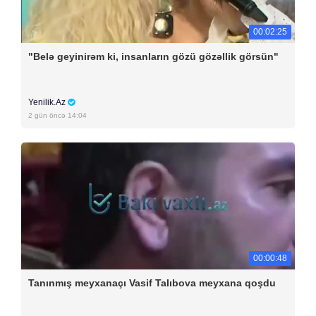
00:02:25
"Belə geyinirəm ki, insanların gözü gözəllik görsün"
Yenilik.Az
2 gün öncə 14:04
00:00:48
Tanınmış meyxanaçı Vasif Talıbova meyxana qoşdu