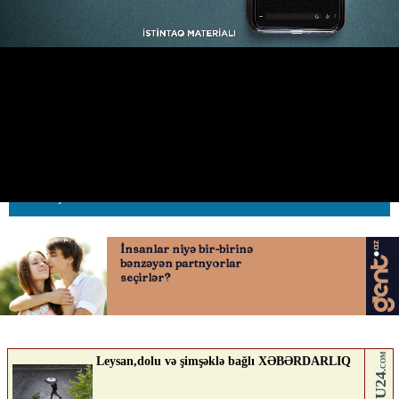
F.S. görüntülərin saxta olduğunu
belə etiraf etdi
18.03.2026
0
AVTOSFERTV
ABUNƏ OL
Nə düşünürsən?