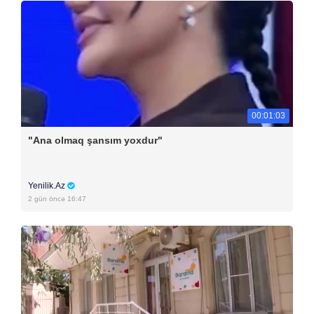
00:01:03
"Ana olmaq şansım yoxdur"
Yenilik.Az
2 gün öncə 16:47