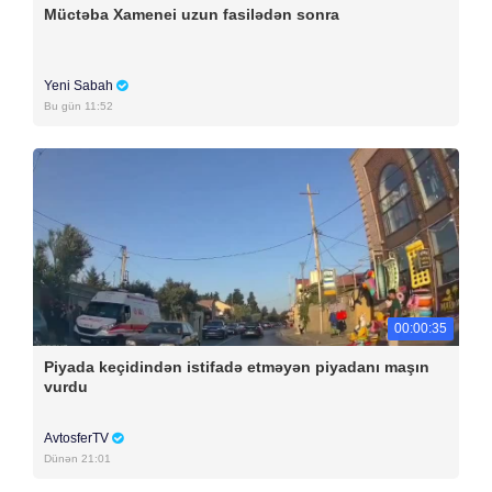
Müctəba Xamenei uzun fasilədən sonra
Yeni Sabah
Bu gün 11:52
00:00:35
Piyada keçidindən istifadə etməyən piyadanı maşın
vurdu
AvtosferTV
Dünən 21:01