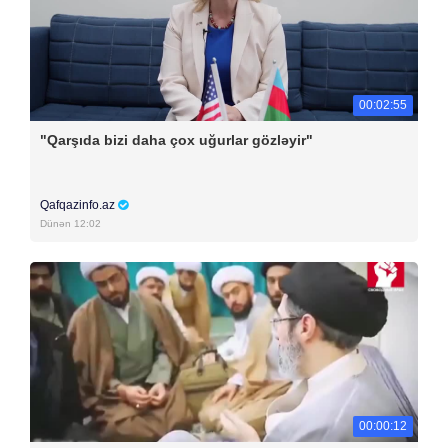
00:02:55
"Qarşıda bizi daha çox uğurlar gözləyir"
Qafqazinfo.az
Dünən 12:02
00:00:12