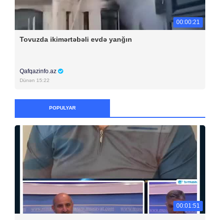
00:00:21
Tovuzda ikimərtəbəli evdə yanğın
Qafqazinfo.az
Dünən 15:22
POPULYAR
00:01:51