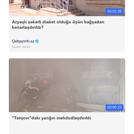
00:02:38
Azyaşlı şəkərli diabet olduğu üçün bağçadan
kənarlaşdırılıb?
Qafqazinfo.az
Dünən 09:43
00:00:25
“Tarqovı”dakı yanğın məhdudlaşdırıldı