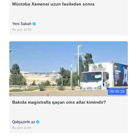
Müctəba Xamenei uzun fasilədən sonra
Yeni Sabah
Bu gün 11:52
00:00:16
Bakıda magistralla qaçan cins atlar kimindir?
Qafqazinfo.az
Bu gün 11:04