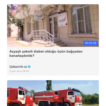
00:02:38
Azyaşlı şəkərli diabet olduğu üçün bağçadan
kənarlaşdırılıb?
Qafqazinfo.az
2 gün öncə 09:43