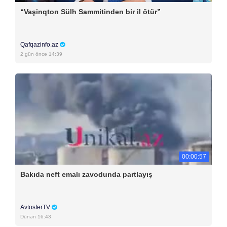
“Vaşinqton Sülh Sammitindən bir il ötür”
Qafqazinfo.az
2 gün öncə 14:39
00:00:57
Bakıda neft emalı zavodunda partlayış
AvtosferTV
Dünən 16:43