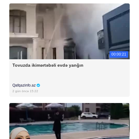
00:00:21
Tovuzda ikimərtəbəli evdə yanğın
Qafqazinfo.az
2 gün öncə 15:22