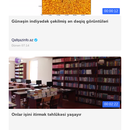
00:00:12
Günəşin indiyədək çəkilmiş ən dəqiq görüntüləri
Qafqazinfo.az
Dünən 07:14
00:02:22
Onlar işini itirmək təhlükəsi yaşayır