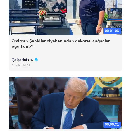
00:01:08
Əmircan Şəhidlər xiyabanından dekorativ ağaclar
oğurlanıb?
Qafqazinfo.az
Bu gün 14:59
00:00:31