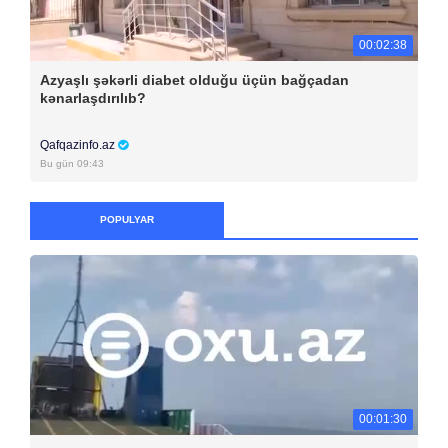
00:02:38
Azyaşlı şəkərli diabet olduğu üçün bağçadan
kənarlaşdırılıb?
Qafqazinfo.az
Bu gün 09:43
POPULYAR
00:01:30