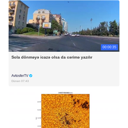
00:00:35
Sola dönməyə icazə olsa da cərimə yazılır
AvtosferTV
Dünən 07:43