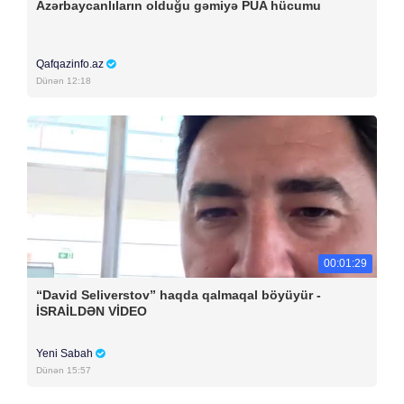
Azərbaycanlıların olduğu gəmiyə PUA hücumu
Qafqazinfo.az
Dünən 12:18
00:01:29
“David Seliverstov” haqda qalmaqal böyüyür -
İSRAİLDƏN VİDEO
Yeni Sabah
Dünən 15:57