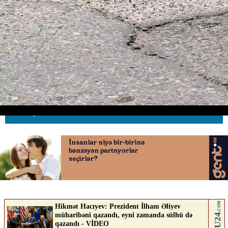
Bakıda gecələr görünməyən
TƏHLÜKƏ
02.06.2026
0
AVTOSFERTV
ABUNƏ OL
Nə düşünürsən?