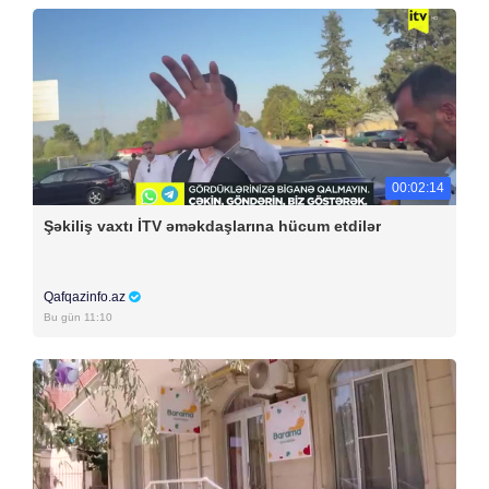
00:02:14
Şəkiliş vaxtı İTV əməkdaşlarına hücum etdilər
Qafqazinfo.az
Bu gün 11:10