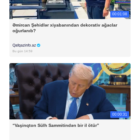
00:01:08
Əmircan Şəhidlər xiyabanından dekorativ ağaclar
oğurlanıb?
Qafqazinfo.az
Bu gün 14:59
00:00:31
“Vaşinqton Sülh Sammitindən bir il ötür”