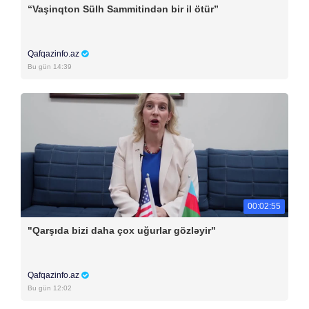
“Vaşinqton Sülh Sammitindən bir il ötür”
Qafqazinfo.az
Bu gün 14:39
00:02:55
"Qarşıda bizi daha çox uğurlar gözləyir"
Qafqazinfo.az
Bu gün 12:02