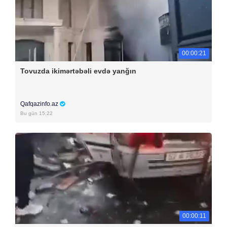
00:00:21
Tovuzda ikimərtəbəli evdə yanğın
Qafqazinfo.az
Bu gün 15:22
00:00:11