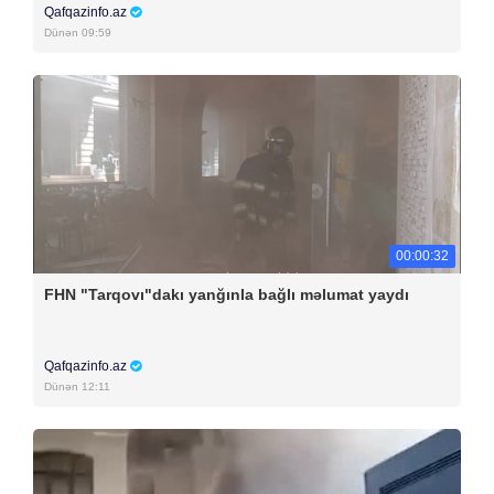
Qafqazinfo.az
Dünən 09:59
00:00:32
FHN "Tarqovı"dakı yanğınla bağlı məlumat yaydı
Qafqazinfo.az
Dünən 12:11