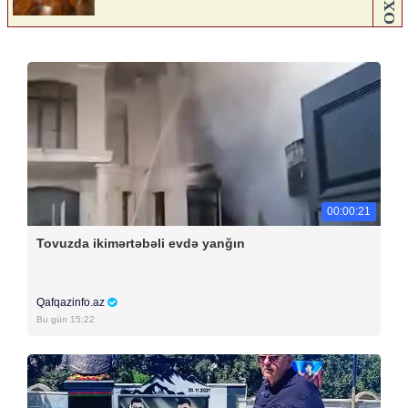
00:00:21
Tovuzda ikimərtəbəli evdə yanğın
Qafqazinfo.az
Bu gün 15:22