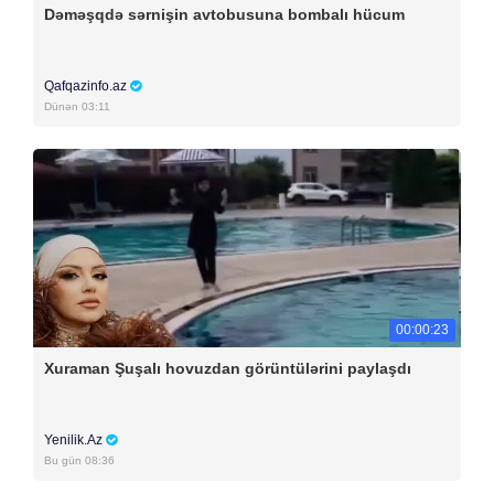
Dəməşqdə sərnişin avtobusuna bombalı hücum
Qafqazinfo.az
Dünən 03:11
00:00:23
Xuraman Şuşalı hovuzdan görüntülərini paylaşdı
Yenilik.Az
Bu gün 08:36