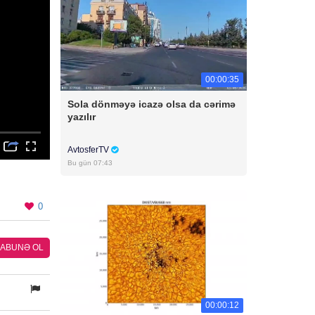
00:00:35
Sola dönməyə icazə olsa da cərimə
yazılır
AvtosferTV
Bu gün 07:43
0
ABUNƏ OL
00:00:12