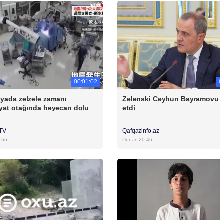
00:01:02
yada zəlzələ zamanı
Zelenski Ceyhun Bayramovu
yat otağında həyəcan dolu
etdi
rTV
Qafqazinfo.az
:56
Dünən 20:46