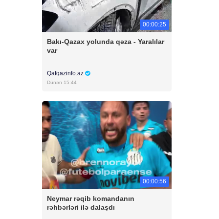
00:00:25
Bakı-Qazax yolunda qəza - Yaralılar
var
Qafqazinfo.az
Dünən 15:44
00:00:56
Neymar rəqib komandanın
rəhbərləri ilə dalaşdı