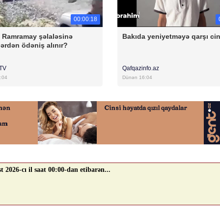
00:00:18
a Ramramay şəlaləsinə
Bakıda yeniyetməyə qarşı ci
ərdən ödəniş alınır?
rTV
Qafqazinfo.az
:04
Dünən 16:04