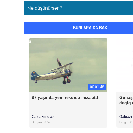
Nə düşünürsən?
BUNLARA DA BAX
00:01:48
97 yaşında yeni rekorda imza atdı
Günəşi
dəqiq 
Qafqazinfo.az
Qafqazi
Bu gün 07:54
Bu gün 0