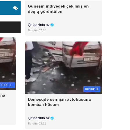
Günəşin indiyədək çəkilmiş ən
dəqiq görüntüləri
Qafqazinfo.az
Bu gün 07:14
00:00:11
00:00:11
una
Dəməşqdə sərnişin avtobusuna
bombalı hücum
Qafqazinfo.az
Bu gün 03:11