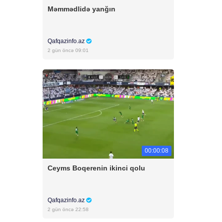
Məmmədlidə yanğın
Qafqazinfo.az
2 gün öncə 09:01
00:00:08
Ceyms Boqerenin ikinci qolu
Qafqazinfo.az
2 gün öncə 22:58