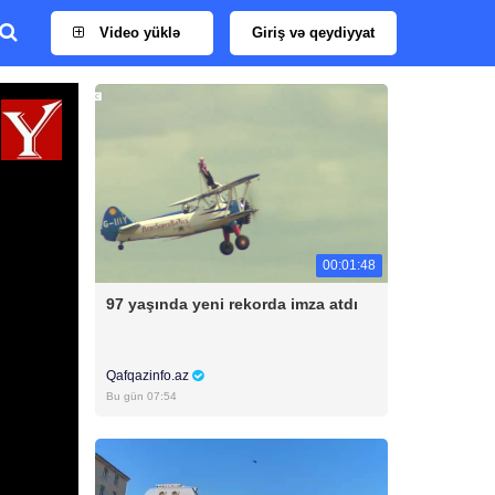
Video yüklə
Giriş və qeydiyyat
00:01:48
97 yaşında yeni rekorda imza atdı
Qafqazinfo.az
Bu gün 07:54