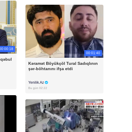
00:00:18
00:01:40
 qəbul
Kəramət Böyükçöl Tural Sadıqlının
şər-böhtanını ifşa etdi
Yenilik.Az
Bu gün 02:22