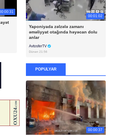
00:00:31
00:01:02
nayət
Yaponiyada zəlzələ zamanı
əməliyyat otağında həyəcan dolu
anlar
AvtosferTV
Dünən 21:56
POPULYAR
00:00:37