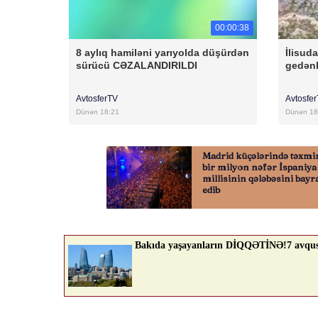
00:00:38
8 aylıq hamiləni yarıyolda düşürdən
İlisud
sürücü CƏZALANDIRILDI
gedənl
AvtosferTV
Avtosfe
Dünən 18:21
Dünən 18