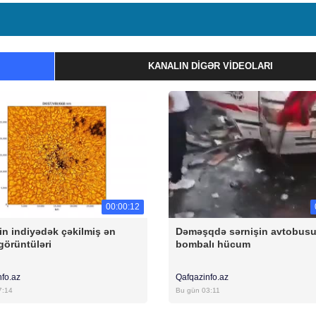
KANALIN DIGƏR VIDEOLARI
00:00:12
n indiyədək çəkilmiş ən
Dəməşqdə sərnişin avtobus
görüntüləri
bombalı hücum
nfo.az
Qafqazinfo.az
7:14
Bu gün 03:11