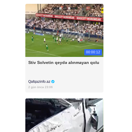
00:00:12
Stiv Solvetin qeydə alınmayan qolu
Qafqazinfo.az
2 gün öncə 23:06