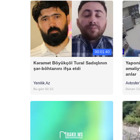
00:01:40
Kəramət Böyükçöl Tural Sadıqlının
Yaponi
şər-böhtanını ifşa etdi
əməliy
anlar
Yenilik.Az
Avtosfe
Bu gün 02:22
Dünən 21