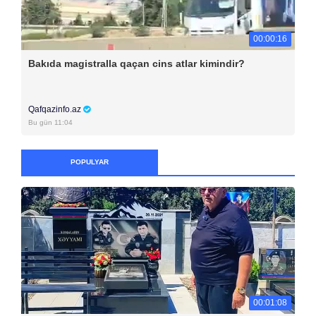
00:00:16
Bakıda magistralla qaçan cins atlar kimindir?
Qafqazinfo.az
Bu gün 11:04
POPULYAR
00:01:08