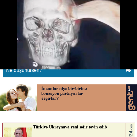
Başına dəhrə sancılsa da, təcili
yardımda telefonla oynadı
09.05.2026
0
QAFQAZINFO.AZ
ABUNƏ OL
Nə düşünürsən?