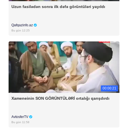
Uzun fasilədən sonra ilk dəfə görüntüləri yayıldı
Qafqazinfo.az
Bu gün 12:25
00:00:21
Xameneinin SON GÖRÜNTÜLƏRİ ortalığı qarışdırdı
AvtosferTV
Bu gün 11:58