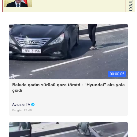
00:00:05
Bakıda qadın sürücü qəza törətdi: “Hyundai” əks yola
çıxdı
AvtosferTV
Bu gün 12:48