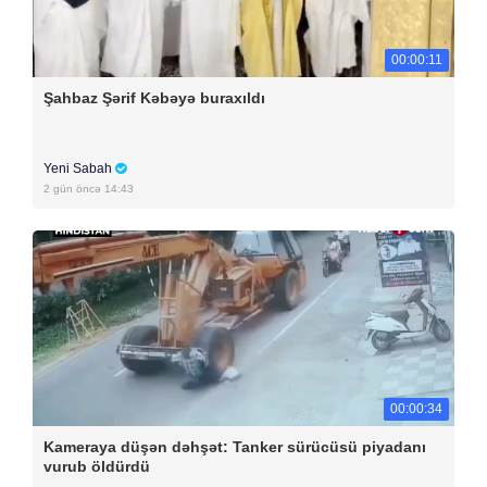
00:00:11
Şahbaz Şərif Kəbəyə buraxıldı
Yeni Sabah
2 gün öncə 14:43
00:00:34
Kameraya düşən dəhşət: Tanker sürücüsü piyadanı
vurub öldürdü