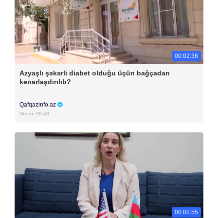
00:02:38
Azyaşlı şəkərli diabet olduğu üçün bağçadan
kənarlaşdırılıb?
Qafqazinfo.az
Dünən 09:43
00:02:55