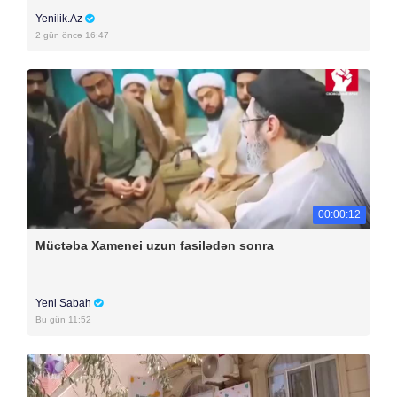
Yenilik.Az
2 gün öncə 16:47
00:00:12
Müctəba Xamenei uzun fasilədən sonra
Yeni Sabah
Bu gün 11:52