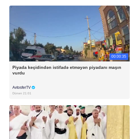
00:00:35
Piyada keçidindən istifadə etməyən piyadanı maşın
vurdu
AvtosferTV
Dünən 21:01