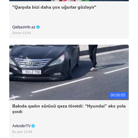
"Qarşıda bizi daha çox uğurlar gözləyir"
Qafqazinfo.az
Dünən 12:02
00:00:05
Bakıda qadın sürücü qəza törətdi: “Hyundai” əks yola
çıxdı
AvtosferTV
Bu gün 12:48