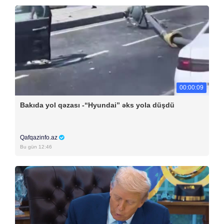
00:00:09
Bakıda yol qəzası -“Hyundai” əks yola düşdü
Qafqazinfo.az
Bu gün 12:46