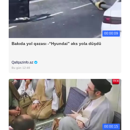
00:00:09
Bakıda yol qəzası -“Hyundai” əks yola düşdü
Qafqazinfo.az
Bu gün 12:46
00:00:15