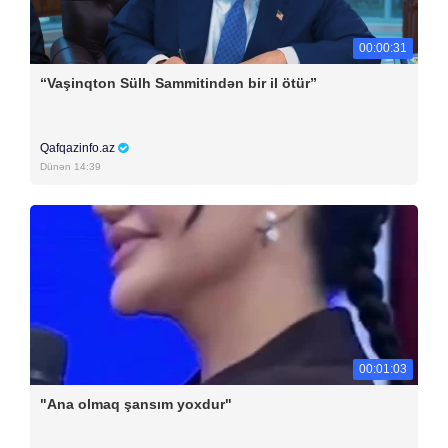
00:00:31
“Vaşinqton Sülh Sammitindən bir il ötür”
Qafqazinfo.az
Dünən 14:39
00:01:03
"Ana olmaq şansım yoxdur"