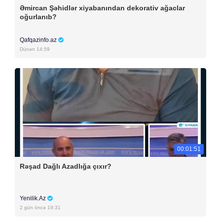
Əmircan Şəhidlər xiyabanından dekorativ ağaclar
oğurlanıb?
Qafqazinfo.az
Dünən 14:59
00:01:51
Rəşad Dağlı Azadlığa çıxır?
Yenilik.Az
2 gün öncə 19:31