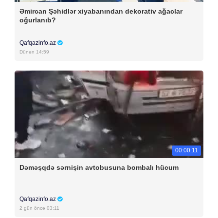
Əmircan Şəhidlər xiyabanından dekorativ ağaclar
oğurlanıb?
Qafqazinfo.az
Dünən 14:59
00:00:11
Dəməşqdə sərnişin avtobusuna bombalı hücum
Qafqazinfo.az
2 gün öncə 03:11