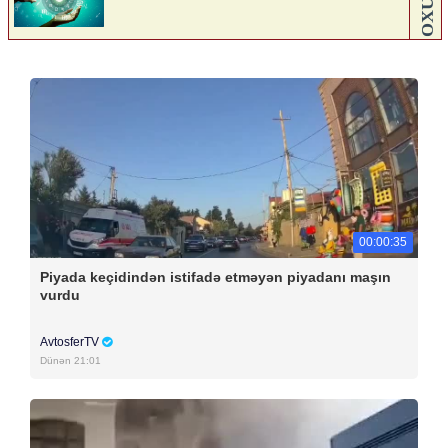
00:00:35
Piyada keçidindən istifadə etməyən piyadanı maşın
vurdu
AvtosferTV
Dünən 21:01