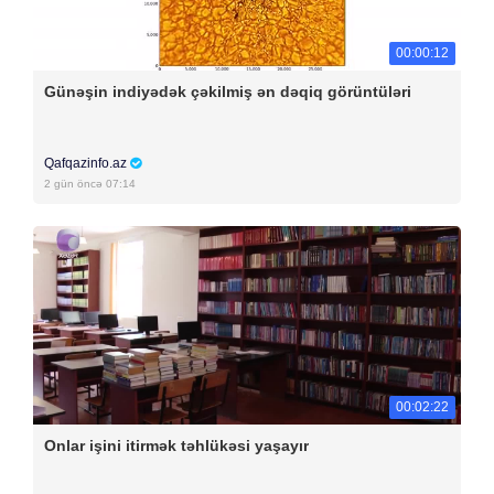
00:00:12
Günəşin indiyədək çəkilmiş ən dəqiq görüntüləri
Qafqazinfo.az
2 gün öncə 07:14
00:02:22
Onlar işini itirmək təhlükəsi yaşayır