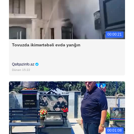
00:00:21
Tovuzda ikimərtəbəli evdə yanğın
Qafqazinfo.az
Dünən 15:22
00:01:08