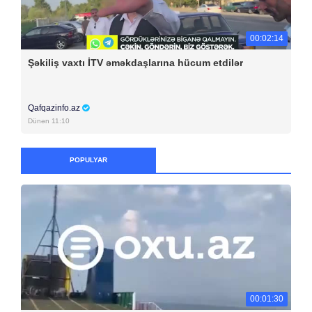
00:02:14
Şəkiliş vaxtı İTV əməkdaşlarına hücum etdilər
Qafqazinfo.az
Dünən 11:10
POPULYAR
00:01:30