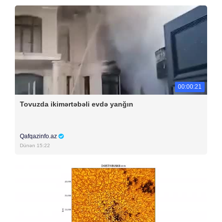
00:00:21
Tovuzda ikimərtəbəli evdə yanğın
Qafqazinfo.az
Dünən 15:22