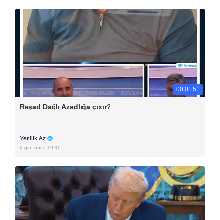
00:01:51
Rəşad Dağlı Azadlığa çıxır?
Yenilik.Az
2 gün öncə 19:31