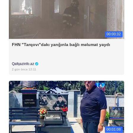
00:00:32
FHN "Tarqovı"dakı yanğınla bağlı məlumat yaydı
Qafqazinfo.az
2 gün öncə 12:11
00:01:08