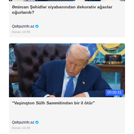
Əmircan Şəhidlər xiyabanından dekorativ ağaclar
oğurlanıb?
Qafqazinfo.az
Dünən 14:59
00:00:31
“Vaşinqton Sülh Sammitindən bir il ötür”
Qafqazinfo.az
Dünən 14:39