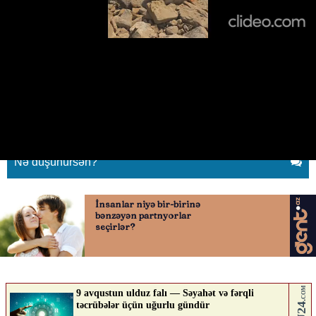
Müğənnidən sahil paylaşımı:
“İlanla doludur”
08.05.2026
0
YENILIK.AZ
ABUNƏ OL
Nə düşünürsən?