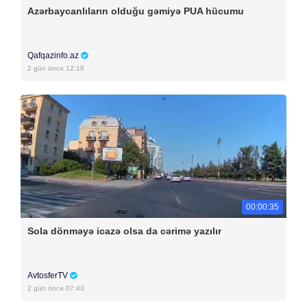
Azərbaycanlıların olduğu gəmiyə PUA hücumu
Qafqazinfo.az
2 gün öncə 12:18
00:00:35
Sola dönməyə icazə olsa da cərimə yazılır
AvtosferTV
2 gün öncə 07:43