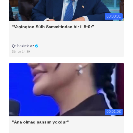
00:00:31
“Vaşinqton Sülh Sammitindən bir il ötür”
Qafqazinfo.az
Dünən 14:39
00:01:03
"Ana olmaq şansım yoxdur"