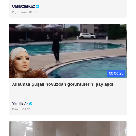
Qafqazinfo.az
2 gün öncə 09:59
00:00:23
Xuraman Şuşalı hovuzdan görüntülərini paylaşdı
Yenilik.Az
Dünən 08:36