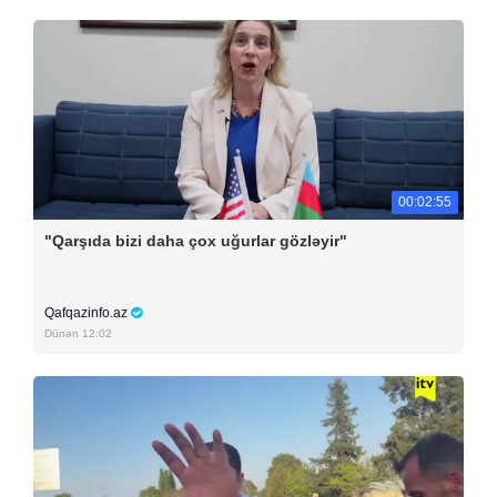
00:02:55
"Qarşıda bizi daha çox uğurlar gözləyir"
Qafqazinfo.az
Dünən 12:02