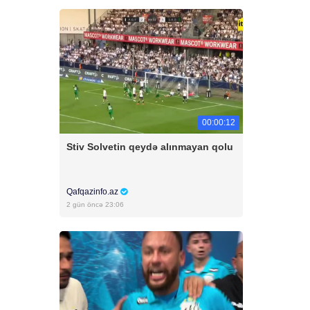
00:00:12
Stiv Solvetin qeydə alınmayan qolu
Qafqazinfo.az
2 gün öncə 23:06