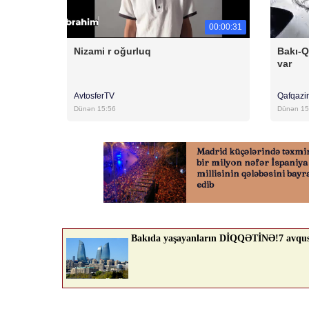
00:00:31
Nizami r oğurluq
Bakı-Q
var
AvtosferTV
Qafqazi
Dünən 15:56
Dünən 15