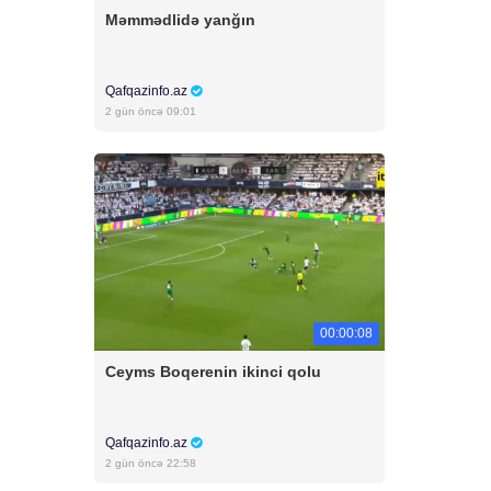
Məmmədlidə yanğın
Qafqazinfo.az
2 gün öncə 09:01
00:00:08
Ceyms Boqerenin ikinci qolu
Qafqazinfo.az
2 gün öncə 22:58