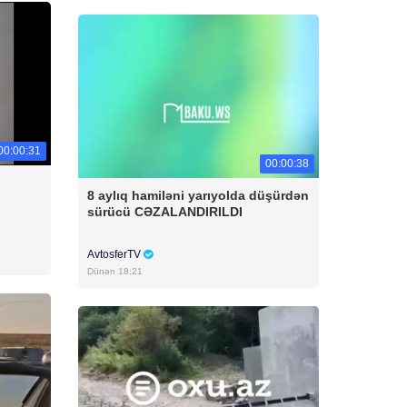
00:00:31
00:00:38
8 aylıq hamiləni yarıyolda düşürdən
sürücü CƏZALANDIRILDI
AvtosferTV
Dünən 18:21