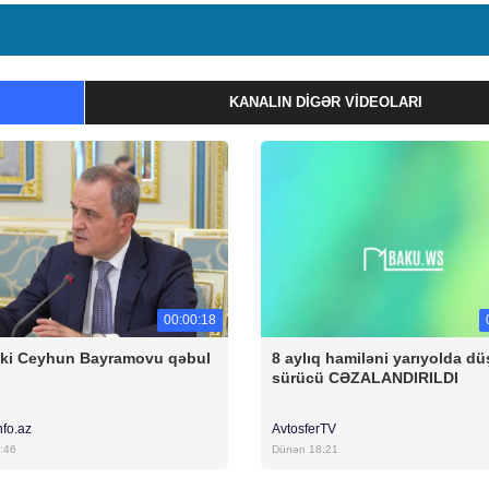
KANALIN DIGƏR VIDEOLARI
00:00:18
ski Ceyhun Bayramovu qəbul
8 aylıq hamiləni yarıyolda d
sürücü CƏZALANDIRILDI
nfo.az
AvtosferTV
:46
Dünən 18:21