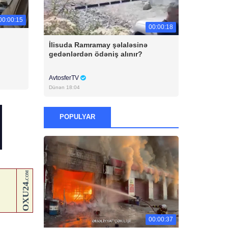
00:00:15
00:00:18
İlisuda Ramramay şəlaləsinə
gedənlərdən ödəniş alınır?
AvtosferTV
Dünən 18:04
POPULYAR
00:00:37