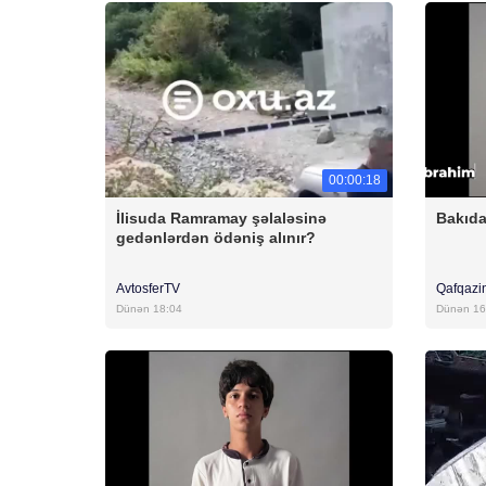
00:00:18
İlisuda Ramramay şəlaləsinə
Bakıda
gedənlərdən ödəniş alınır?
AvtosferTV
Qafqazi
Dünən 18:04
Dünən 16