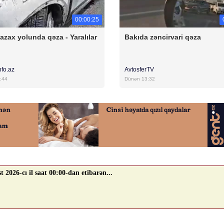
00:00:25
azax yolunda qəza - Yaralılar
Bakıda zəncirvari qəza
nfo.az
AvtosferTV
:44
Dünən 13:32