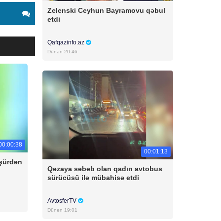
Zelenski Ceyhun Bayramovu qəbul
etdi
Qafqazinfo.az
Dünən 20:46
00:00:38
00:01:13
üşürdən
Qəzaya səbəb olan qadın avtobus
sürücüsü ilə mübahisə etdi
AvtosferTV
Dünən 19:01