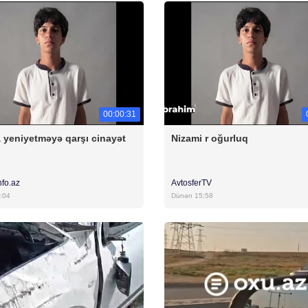
00:00:31
 yeniyetməyə qarşı cinayət
Nizami r oğurluq
nfo.az
AvtosferTV
:04
Dünən 15:58