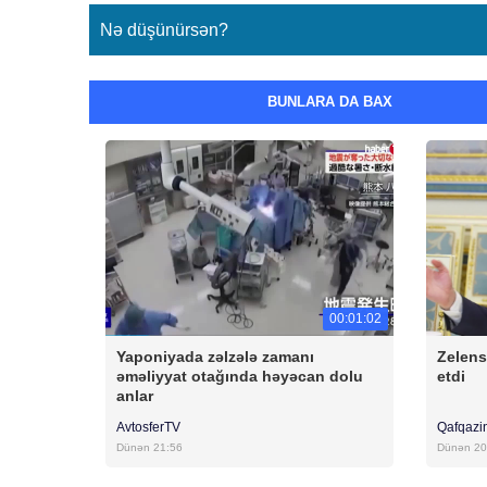
Nə düşünürsən?
BUNLARA DA BAX
00:01:02
Yaponiyada zəlzələ zamanı
Zelen
əməliyyat otağında həyəcan dolu
etdi
anlar
AvtosferTV
Qafqazi
Dünən 21:56
Dünən 20