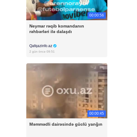
00:00:56
Neymar rəqib komandanın
rəhbərləri ilə dalaşdı
Qafqazinfo.az
2 gün öncə 09:51
00:00:45
Məmmədli dairəsində güclü yanğın