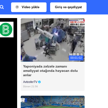
Video yüklə
Giriş və qeydiyyat
00:01:02
Yaponiyada zəlzələ zamanı
əməliyyat otağında həyəcan dolu
anlar
AvtosferTV
Dünən 21:56