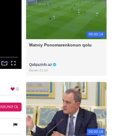
00:00:14
Matviy Ponomarenkonun qolu
Qafqazinfo.az
Dünən 21:14
0
ABUNƏ OL
00:00:18