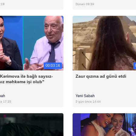
:19
Dünən 09:39
00:03:16
 Kərimova ilə bağlı saysız-
Zaur qızına ad günü etdi
ız məhkəmə işi olub"
bah
Yeni Sabah
cə 17:35
2 gün öncə 14:44