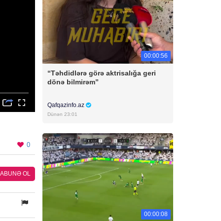
00:00:56
“Təhdidlərə görə aktrisalığa geri
dönə bilmirəm”
Qafqazinfo.az
Dünən 23:01
0
ABUNƏ OL
00:00:08