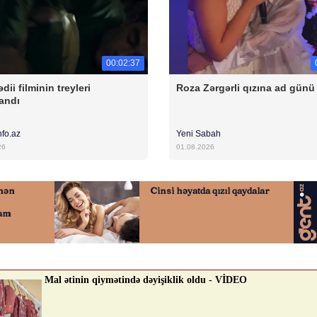
00:02:37
dii filminin treyleri
Roza Zərgərli qızına ad günü 
andı
nfo.az
Yeni Sabah
26
01.08.2026