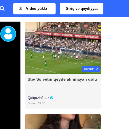
Video yüklə
Giriş və qeydiyyat
00:00:12
Stiv Solvetin qeydə alınmayan qolu
Qafqazinfo.az
Dünən 23:06