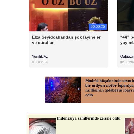
00:00:25
Elza Seyidcahandan şok layihələr
“44” bə
və etiraflar
yayıml
Yenilik.Az
Qafqazi
03.08.2026
02.08.20