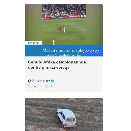
00:02:02
Cənubi Afrika çempionatında
qəribə qırmızı vərəqə
Qafqazinfo.az
2 gün öncə 12:42