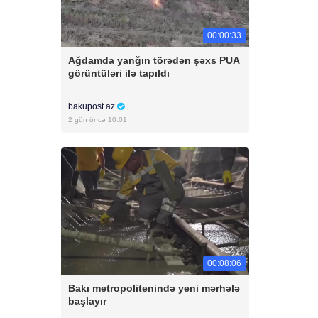
00:00:33
Ağdamda yanğın törədən şəxs PUA
görüntüləri ilə tapıldı
bakupost.az
2 gün öncə 10:01
00:08:06
Bakı metropolitenində yeni mərhələ
başlayır