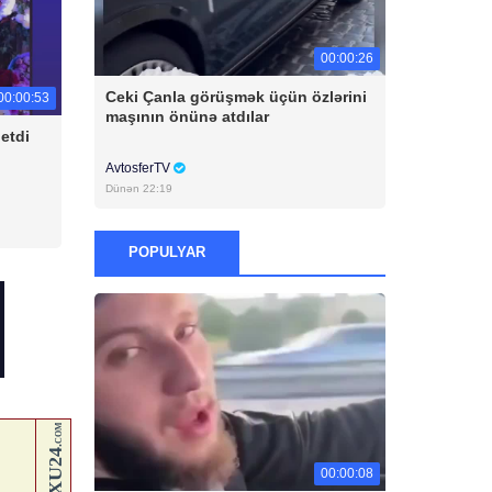
00:00:26
Ceki Çanla görüşmək üçün özlərini
00:00:53
maşının önünə atdılar
etdi
AvtosferTV
Dünən 22:19
POPULYAR
00:00:08