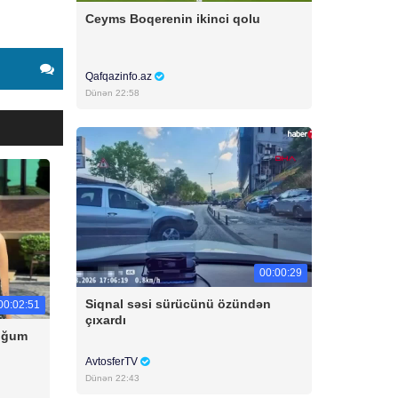
Ceyms Boqerenin ikinci qolu
Qafqazinfo.az
Dünən 22:58
00:00:29
Siqnal səsi sürücünü özündən
00:02:51
çıxardı
doğum
AvtosferTV
Dünən 22:43