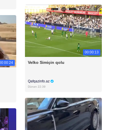
00:00:13
Velko Simiçin qolu
00:00:24
Qafqazinfo.az
Dünən 22:39