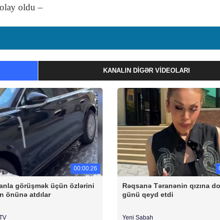
 olay oldu –
KANALIN DIGƏR VIDEOLARI
00:00:26
anla görüşmək üçün özlərini
Rəqsanə Təranənin qızına 
n önünə atdılar
günü qeyd etdi
rTV
Yeni Sabah