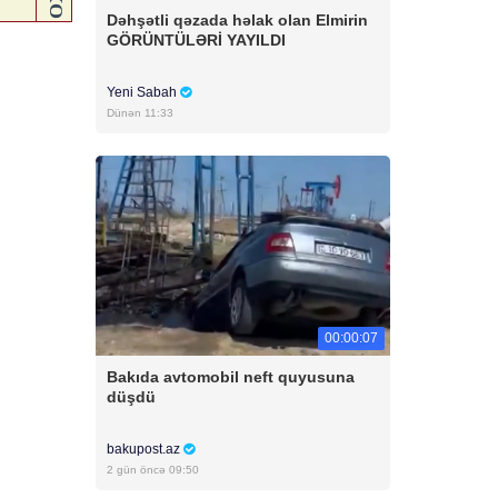
Dəhşətli qəzada həlak olan Elmirin
GÖRÜNTÜLƏRİ YAYILDI
Yeni Sabah
Dünən 11:33
00:00:07
Bakıda avtomobil neft quyusuna
düşdü
bakupost.az
2 gün öncə 09:50