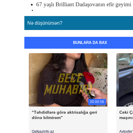
67 yaşlı Brilliant Dadaşovanın efir geyimi
Nə düşünürsən?
BUNLARA DA BAX
00:00:56
“Təhdidlərə görə aktrisalığa geri
Ceki Ç
dönə bilmirəm”
maşını
Qafqazinfo.az
Avtosfe