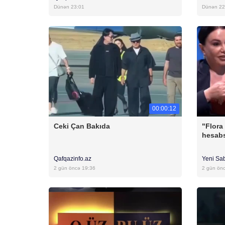
Dünən 23:01
Dünən 22
00:00:12
Ceki Çan Bakıda
"Flora
hesabs
Qafqazinfo.az
Yeni Sa
2 gün öncə 19:36
2 gün ön