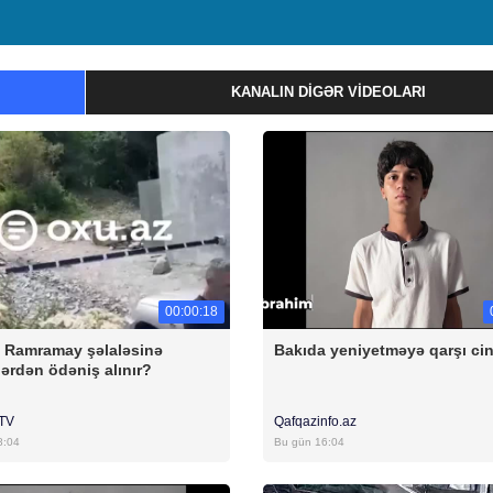
KANALIN DIGƏR VIDEOLARI
00:00:18
a Ramramay şəlaləsinə
Bakıda yeniyetməyə qarşı ci
ərdən ödəniş alınır?
rTV
Qafqazinfo.az
8:04
Bu gün 16:04