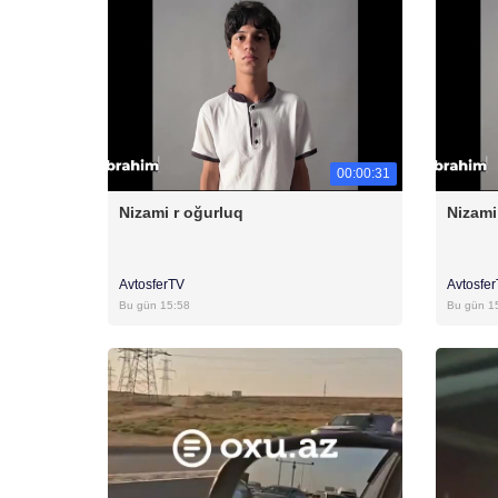
00:00:31
Nizami r oğurluq
Nizami
AvtosferTV
Avtosfe
Bu gün 15:58
Bu gün 1