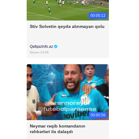
00:00:12
Stiv Solvetin qeydə alınmayan qolu
Qafqazinfo.az
Dünən 23:06
00:00:56
Neymar rəqib komandanın
rəhbərləri ilə dalaşdı