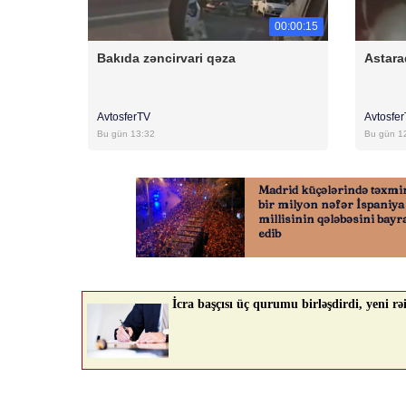
00:00:15
Bakıda zəncirvari qəza
Astara
AvtosferTV
Avtosfe
Bu gün 13:32
Bu gün 1