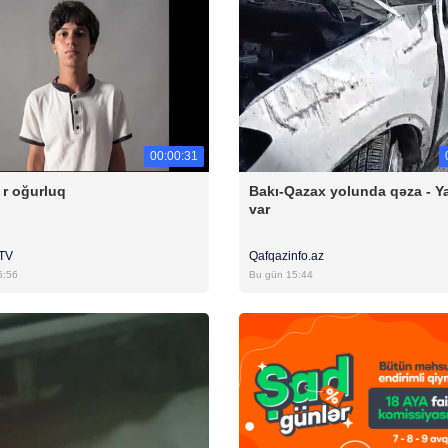
00:00:31
 r oğurluq
Bakı-Qazax yolunda qəza - Yar
var
rTV
Qafqazinfo.az
5:56
Bu gün 15:44