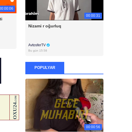
00:00:06
00:00:31
ti
Nizami r oğurluq
AvtosferTV
Bu gün 15:58
POPULYAR
00:00:56