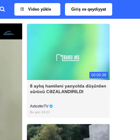
Video yüklə
Giriş və qeydiyyat
00:00:38
8 aylıq hamiləni yarıyolda düşürdən
sürücü CƏZALANDIRILDI
AvtosferTV
Bu gün 18:21