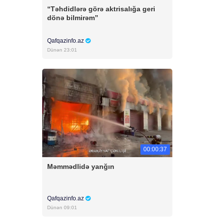
“Təhdidlərə görə aktrisalığa geri
dönə bilmirəm”
Qafqazinfo.az
Dünən 23:01
00:00:37
Məmmədlidə yanğın
Qafqazinfo.az
Dünən 09:01