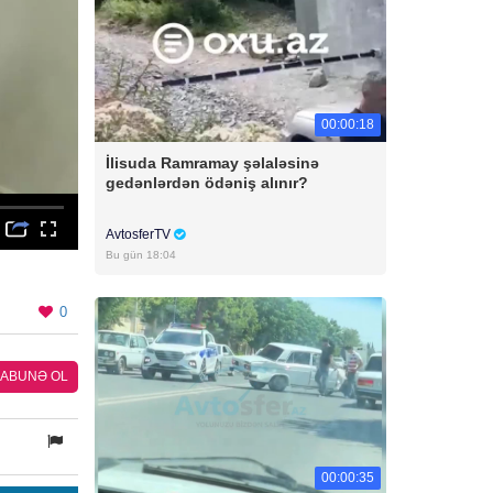
00:00:18
İlisuda Ramramay şəlaləsinə
gedənlərdən ödəniş alınır?
AvtosferTV
Bu gün 18:04
0
ABUNƏ OL
00:00:35