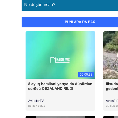
Nə düşünürsən?
BUNLARA DA BAX
00:00:38
8 aylıq hamiləni yarıyolda düşürdən
İlisud
sürücü CƏZALANDIRILDI
gedənl
AvtosferTV
Avtosfe
Bu gün 18:21
Bu gün 1