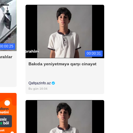
00:00:25
00:00:31
alılar
Bakıda yeniyetməyə qarşı cinayət
Qafqazinfo.az
Bu gün 16:04