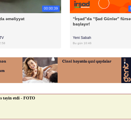
00:00:39
da əməliyyat
“İrşad”da “Şad Günlər” fürsə
başlayır!
rTV
Yeni Sabah
2:58
Bu gün 10:46