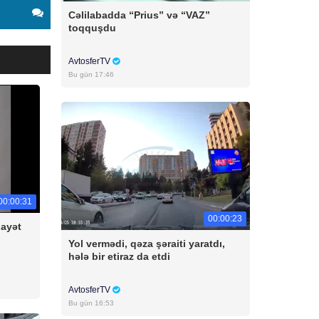
Cəlilabadda “Prius” və “VAZ”
toqquşdu
AvtosferTV
Bu gün 17:46
00:00:31
00:00:23
nayət
Yol vermədi, qəza şəraiti yaratdı,
hələ bir etiraz da etdi
AvtosferTV
Bu gün 16:53