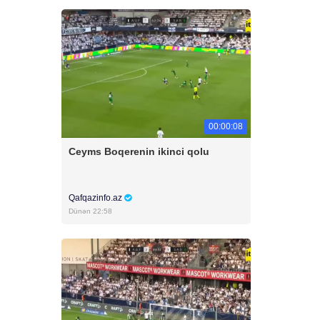
00:00:08
Ceyms Boqerenin ikinci qolu
Qafqazinfo.az
Dünən 22:58