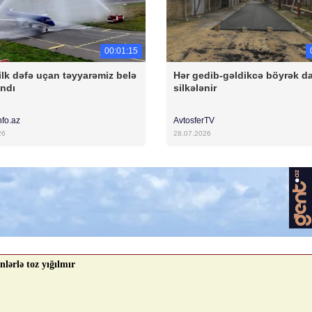
00:01:15
ilk dəfə uçan təyyarəmiz belə
Hər gedib-gəldikcə böyrək d
andı
silkələnir
nfo.az
AvtosferTV
26
28.07.2026