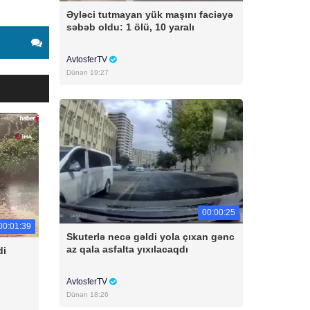
Əyləci tutmayan yük maşını faciəyə
səbəb oldu: 1 ölü, 10 yaralı
AvtosferTV
Dünən 19:27
00:00:25
00:01:39
Skuterlə necə gəldi yola çıxan gənc
az qala asfalta yıxılacaqdı
di
AvtosferTV
Dünən 18:26