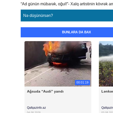
“Ad günün mübarək, oğul!”- Xalq artistinin kövrək an
Nə düşünürsən?
BUNLARA DA BAX
00:01:19
Ağsuda “Audi” yandı
Lənkər
Qafqazinfo.az
Qafqazi
04.08.2026
03.08.20