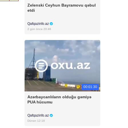
Zelenski Ceyhun Bayramovu qəbul
etdi
Qafqazinfo.az
2 gün öncə 20:46
00:01:30
Azərbaycanlıların olduğu gəmiyə
PUA hücumu
Qafqazinfo.az
Dünən 12:18