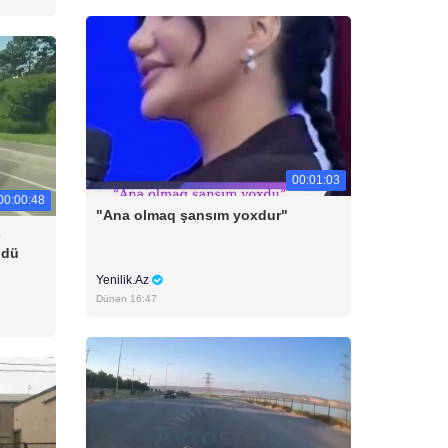
00:01:03
00:00:48
"Ana olmaq şansım yoxdur"
-
ldü
Yenilik.Az
Dünən 16:47