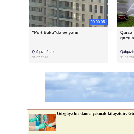
00:00:05
"Port Baku"da ev yanır
Qarsa 
qarşıl
Qafqazinfo.az
Qafqazi
31.07.2026
31.07.20