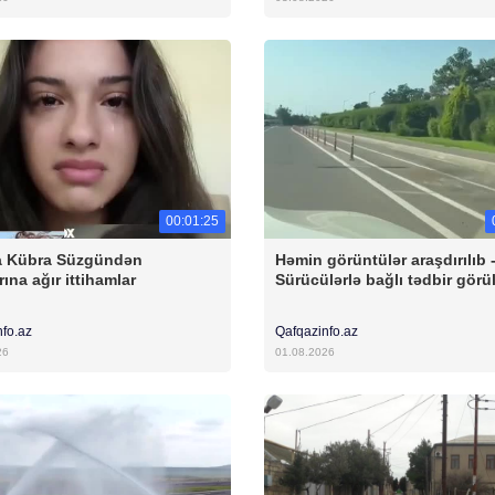
00:01:25
a Kübra Süzgündən
Həmin görüntülər araşdırılıb 
ına ağır ittihamlar
Sürücülərlə bağlı tədbir görü
nfo.az
Qafqazinfo.az
26
01.08.2026