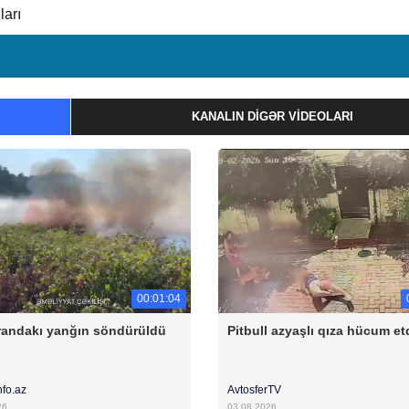
ları
KANALIN DIGƏR VIDEOLARI
00:01:04
andakı yanğın söndürüldü
Pitbull azyaşlı qıza hücum et
nfo.az
AvtosferTV
26
03.08.2026