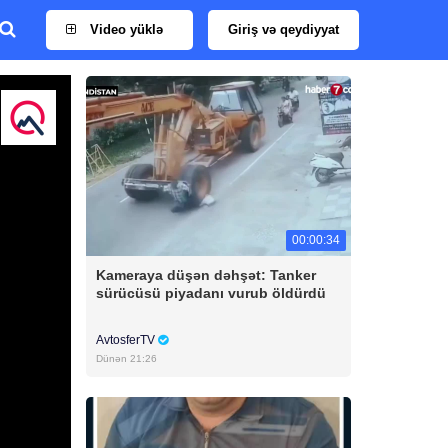
Video yüklə
Giriş və qeydiyyat
00:00:34
Kameraya düşən dəhşət: Tanker
sürücüsü piyadanı vurub öldürdü
AvtosferTV
Dünən 21:26