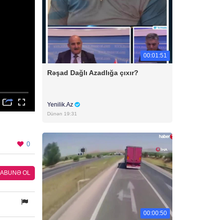
00:01:51
Rəşad Dağlı Azadlığa çıxır?
Yenilik.Az
Dünən 19:31
0
ABUNƏ OL
00:00:50