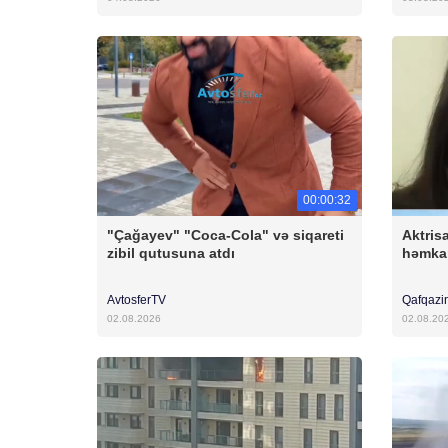
00:00:32
"Çağayev" "Coca-Cola" və siqareti
Aktris
zibil qutusuna atdı
həmkar
AvtosferTV
Qafqazi
02.08.2026
02.08.20