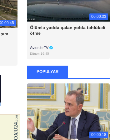
00:00:33
00:00:45
Ölümlə yadda qalan yolda təhlükəli
ötmə
aşım
AvtosferTV
Dünən 16:45
POPULYAR
00:00:18