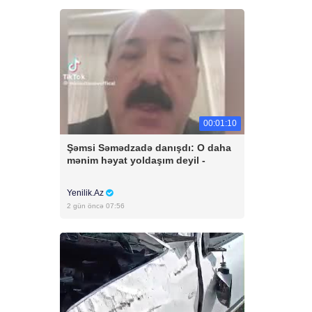
00:01:10
Şəmsi Səmədzadə danışdı: O daha
mənim həyat yoldaşım deyil -
Yenilik.Az
2 gün öncə 07:56