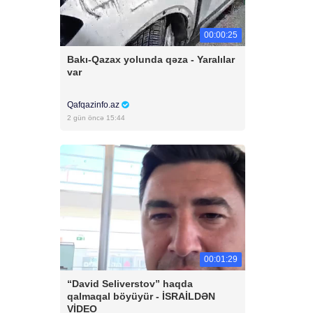
00:00:25
Bakı-Qazax yolunda qəza - Yaralılar
var
Qafqazinfo.az
2 gün öncə 15:44
00:01:29
“David Seliverstov” haqda
qalmaqal böyüyür - İSRAİLDƏN
VİDEO