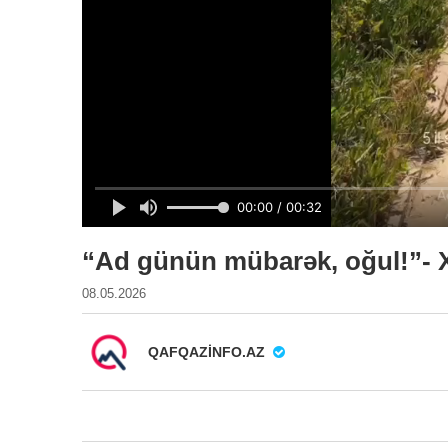
“Ad günün mübarək, oğul!”- Xa
08.05.2026
QAFQAZINFO.AZ