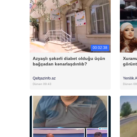
00:02:38
Azyaşlı şəkərli diabet olduğu üçün
Xuram
bağçadan kənarlaşdırılıb?
görünt
Qafqazinfo.az
Yenilik.
Dünən 09:43
Dünən 08