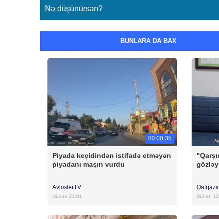
Nə düşünürsən?
BUNLARA DA BAX
00:00:35
Piyada keçidindən istifadə etməyən
"Qarşı
piyadanı maşın vurdu
gözləy
AvtosferTV
Qafqazi
Dünən 21:01
Dünən 12