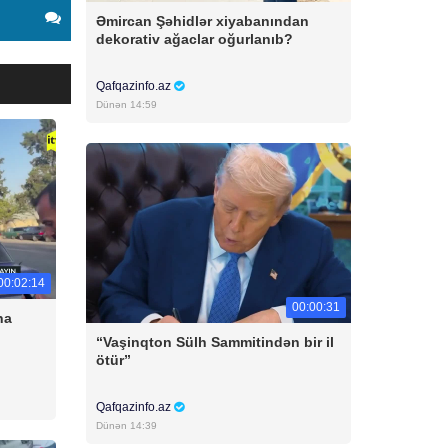
Əmircan Şəhidlər xiyabanından
dekorativ ağaclar oğurlanıb?
Qafqazinfo.az
Dünən 14:59
00:02:14
00:00:31
na
“Vaşinqton Sülh Sammitindən bir il
ötür”
Qafqazinfo.az
Dünən 14:39