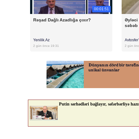
00:01:51
Rəşad Dağlı Azadlığa çıxır?
Əyləci
səbəb 
Yenilik.Az
Avtosfe
2 gün öncə 19:31
2 gün ön