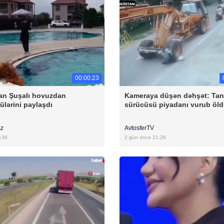
00:00:23
an Şuşalı hovuzdan
Kameraya düşən dəhşət: Tan
ülərini paylaşdı
sürücüsü piyadanı vurub öl
Az
AvtosferTV
:36
2 gün öncə 21:26