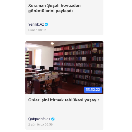
Xuraman Şuşalı hovuzdan
görüntülərini paylaşdı
Yenilik.Az
Dünən 08:36
00:02:22
Onlar işini itirmək təhlükəsi yaşayır
Qafqazinfo.az
2 gün öncə 09:59