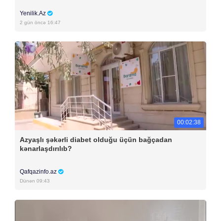
Yenilik.Az
2 gün öncə 16:47
00:02:38
Azyaşlı şəkərli diabet olduğu üçün bağçadan
kənarlaşdırılıb?
Qafqazinfo.az
Dünən 09:43