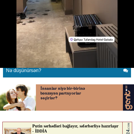
Sevda Yəhyayeva Bakını tərk etdi
08.05.2026
0
YENI SABAH
ABUNƏ OL
Sevda Yəhyayeva Bakını tərk etdi
Nə düşünürsən?