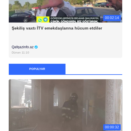
00:02:14
Şəkiliş vaxtı İTV əməkdaşlarına hücum etdilər
Qafqazinfo.az
Dünən 11:10
POPULYAR
00:00:32