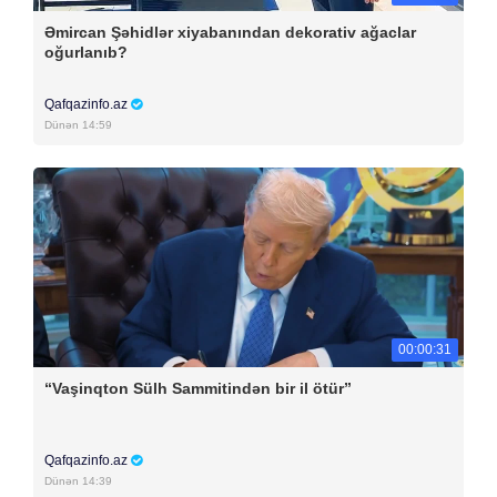
Əmircan Şəhidlər xiyabanından dekorativ ağaclar
oğurlanıb?
Qafqazinfo.az
Dünən 14:59
00:00:31
“Vaşinqton Sülh Sammitindən bir il ötür”
Qafqazinfo.az
Dünən 14:39