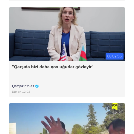
00:02:55
"Qarşıda bizi daha çox uğurlar gözləyir"
Qafqazinfo.az
Dünən 12:02