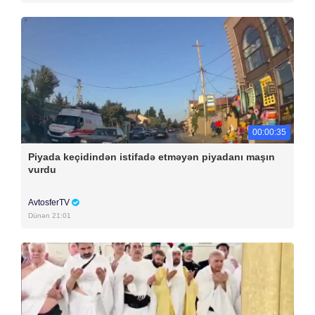
00:00:35
Piyada keçidindən istifadə etməyən piyadanı maşın
vurdu
AvtosferTV
Dünən 21:01