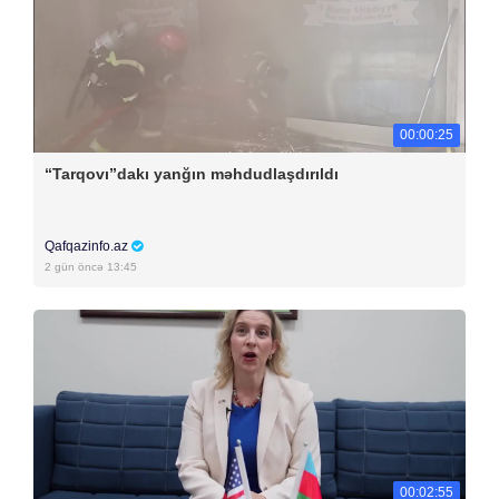
00:00:25
“Tarqovı”dakı yanğın məhdudlaşdırıldı
Qafqazinfo.az
2 gün öncə 13:45
00:02:55