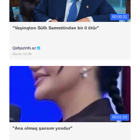
00:00:31
“Vaşinqton Sülh Sammitindən bir il ötür”
Qafqazinfo.az
Dünən 14:39
00:01:03
"Ana olmaq şansım yoxdur"