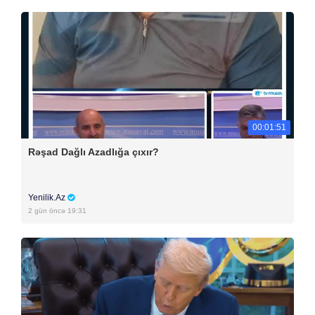
00:01:51
Rəşad Dağlı Azadlığa çıxır?
Yenilik.Az
2 gün öncə 19:31