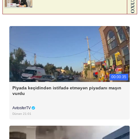
00:00:35
Piyada keçidindən istifadə etməyən piyadanı maşın
vurdu
AvtosferTV
Dünən 21:01