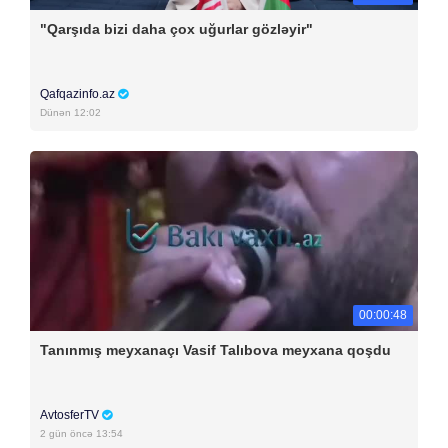
"Qarşıda bizi daha çox uğurlar gözləyir"
Qafqazinfo.az
Dünən 12:02
00:00:48
Tanınmış meyxanaçı Vasif Talıbova meyxana qoşdu
AvtosferTV
2 gün öncə 13:54