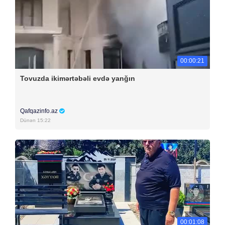
00:00:21
Tovuzda ikimərtəbəli evdə yanğın
Qafqazinfo.az
Dünən 15:22
00:01:08