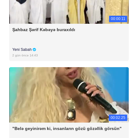
00:00:11
Şahbaz Şərif Kəbəyə buraxıldı
Yeni Sabah
2 gün öncə 14:43
00:02:25
"Belə geyinirəm ki, insanların gözü gözəllik görsün"