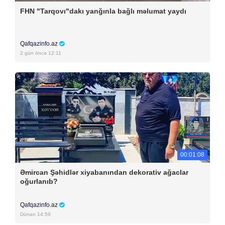
FHN "Tarqovı"dakı yanğınla bağlı məlumat yaydı
Qafqazinfo.az
2 gün öncə 12:11
00:01:08
Əmircan Şəhidlər xiyabanından dekorativ ağaclar
oğurlanıb?
Qafqazinfo.az
Dünən 14:59