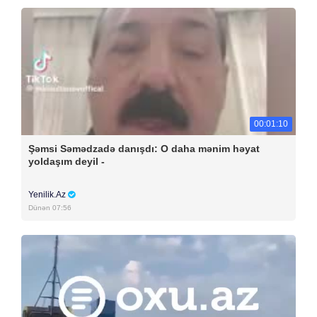
00:01:10
Şəmsi Səmədzadə danışdı: O daha mənim həyat
yoldaşım deyil -
Yenilik.Az
Dünən 07:56