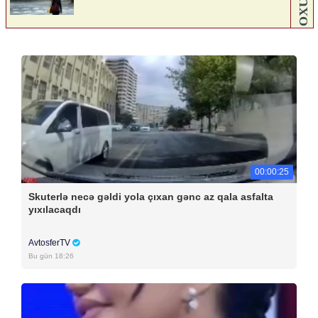
00:00:25
Skuterlə necə gəldi yola çıxan gənc az qala asfalta
yıxılacaqdı
AvtosferTV
Bu gün 18:26