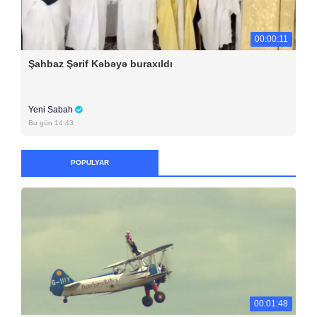
00:00:11
Şahbaz Şərif Kəbəyə buraxıldı
Yeni Sabah
Bu gün 14:43
POPULYAR
00:01:48