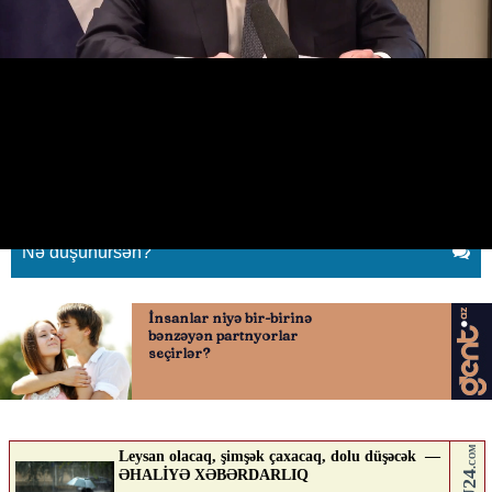
Jurnalistin zaldan çıxarılmasını
istədi
15.05.2026
0
QAFQAZINFO.AZ
ABUNƏ OL
Nə düşünürsən?