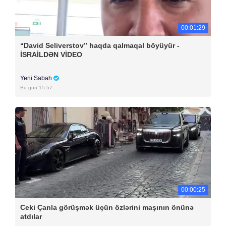
00:01:29
“David Seliverstov” haqda qalmaqal böyüyür -
İSRAİLDƏN VİDEO
Yeni Sabah
Bu gün 15:57
00:00:25
Ceki Çanla görüşmək üçün özlərini maşının önünə
atdılar