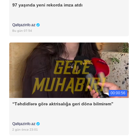
97 yaşında yeni rekorda imza atdı
Qafqazinfo.az
Bu gün 07:54
00:00:56
“Təhdidlərə görə aktrisalığa geri dönə bilmirəm”
Qafqazinfo.az
2 gün öncə 23:01