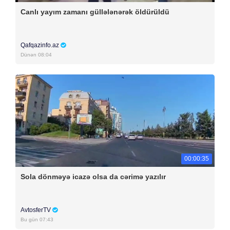
Canlı yayım zamanı güllələnərək öldürüldü
Qafqazinfo.az
Dünən 08:04
00:00:35
Sola dönməyə icazə olsa da cərimə yazılır
AvtosferTV
Bu gün 07:43