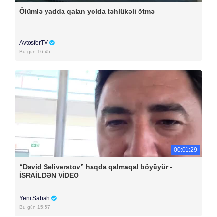
Ölümlə yadda qalan yolda təhlükəli ötmə
AvtosferTV
Bu gün 16:45
00:01:29
“David Seliverstov” haqda qalmaqal böyüyür -
İSRAİLDƏN VİDEO
Yeni Sabah
Bu gün 15:57