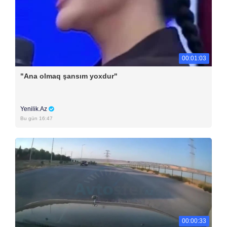
00:01:03
"Ana olmaq şansım yoxdur"
Yenilik.Az
Bu gün 16:47
00:00:33