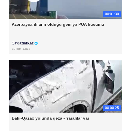
00:01:30
Azərbaycanlıların olduğu gəmiyə PUA hücumu
Qafqazinfo.az
Bu gün 12:18
00:00:25
Bakı-Qazax yolunda qəza - Yaralılar var