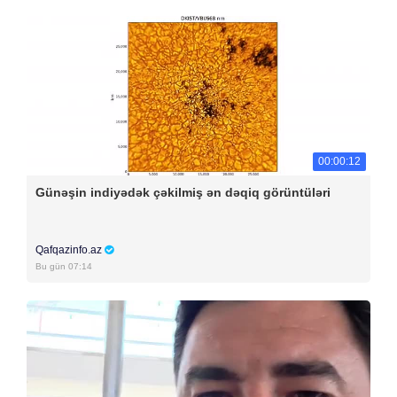
00:00:12
Günəşin indiyədək çəkilmiş ən dəqiq görüntüləri
Qafqazinfo.az
Bu gün 07:14