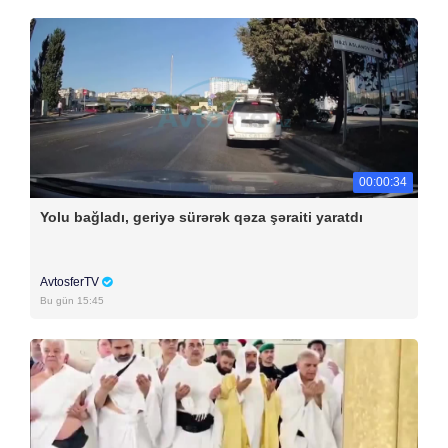
00:00:34
Yolu bağladı, geriyə sürərək qəza şəraiti yaratdı
AvtosferTV
Bu gün 15:45