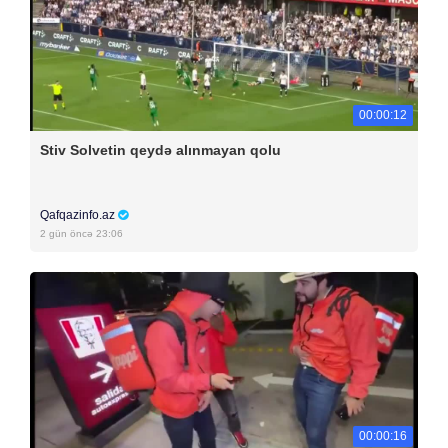
00:00:12
Stiv Solvetin qeydə alınmayan qolu
Qafqazinfo.az
2 gün öncə 23:06
00:00:16