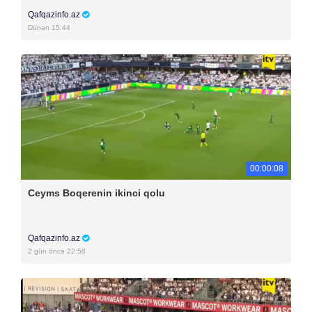
Qafqazinfo.az
Dünən 15:44
00:00:08
Ceyms Boqerenin ikinci qolu
Qafqazinfo.az
2 gün öncə 22:58