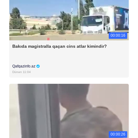
00:00:16
Bakıda magistralla qaçan cins atlar kimindir?
Qafqazinfo.az
Dünən 11:04
00:00:26