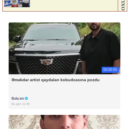
00:00:55
Əməkdar artist qaydaları kobudcasına pozdu
Buta.ws
Bu gün 11:39