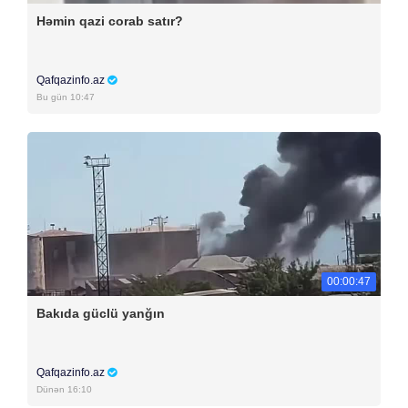
Həmin qazi corab satır?
Qafqazinfo.az
Bu gün 10:47
00:00:47
Bakıda güclü yanğın
Qafqazinfo.az
Dünən 16:10