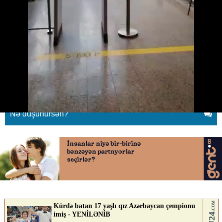
“Həmin görüntülər həqiqəti əks
etdirmir"
17.05.2026
0
QAFQAZINFO.AZ
ABUNƏ OL
Nə düşünürsən?