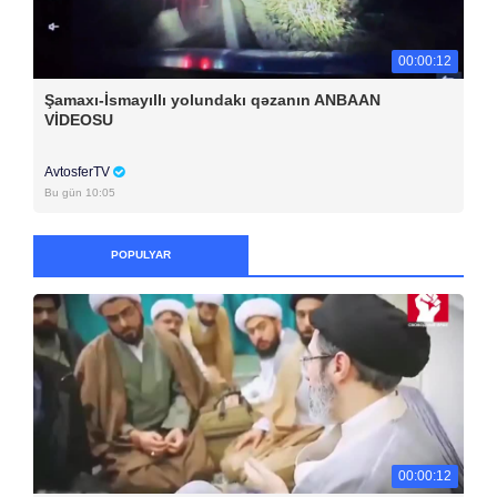
00:00:12
Şamaxı-İsmayıllı yolundakı qəzanın ANBAAN
VİDEOSU
AvtosferTV
Bu gün 10:05
POPULYAR
00:00:12