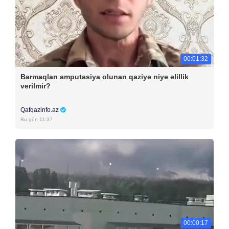
00:01:32
Barmaqları amputasiya olunan qaziyə niyə əlillik
verilmir?
Qafqazinfo.az
Bu gün 11:37
00:00:17