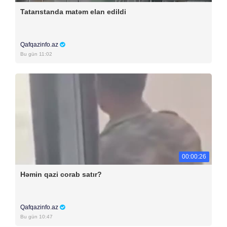
Tatarıstanda matəm elan edildi
Qafqazinfo.az
Bu gün 11:02
00:00:26
Həmin qazi corab satır?
Qafqazinfo.az
Bu gün 10:47