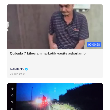
00:00:58
Qubada 7 kiloqram narkotik vasitə aşkarlanıb
AvtosferTV
Bu gün 10:34