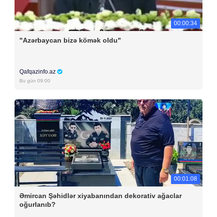
00:00:34
"Azərbaycan bizə kömək oldu"
Qafqazinfo.az
Bu gün 09:00
00:01:08
Əmircan Şəhidlər xiyabanından dekorativ ağaclar
oğurlanıb?