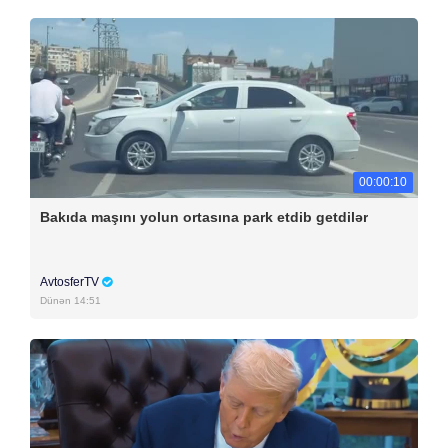
00:00:10
Bakıda maşını yolun ortasına park etdib getdilər
AvtosferTV
Dünən 14:51