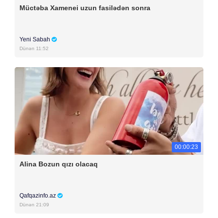
Müctəba Xamenei uzun fasilədən sonra
Yeni Sabah
Dünən 11:52
00:00:23
Alina Bozun qızı olacaq
Qafqazinfo.az
Dünən 21:09