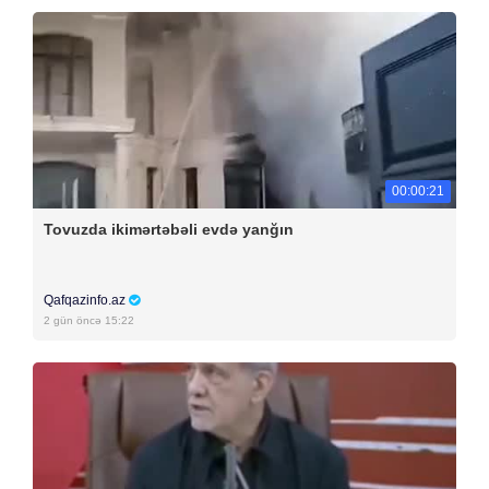
00:00:21
Tovuzda ikimərtəbəli evdə yanğın
Qafqazinfo.az
2 gün öncə 15:22