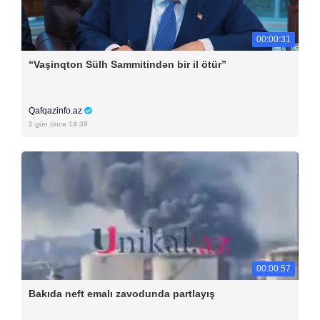
00:00:31
“Vaşinqton Sülh Sammitindən bir il ötür”
Qafqazinfo.az
2 gün öncə 14:39
00:00:57
Bakıda neft emalı zavodunda partlayış