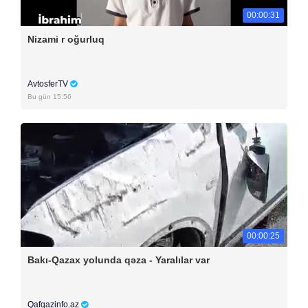
00:00:31
Nizami r oğurluq
AvtosferTV
Bu gün 15:56
00:00:25
Bakı-Qazax yolunda qəza - Yaralılar var
Qafqazinfo.az