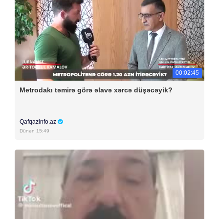
00:02:45
Metrodakı təmirə görə əlavə xərcə düşəcəyik?
Qafqazinfo.az
Dünən 15:49