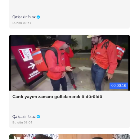
Qafqazinfo.az
Dünən 09:51
00:00:16
Canlı yayım zamanı güllələnərək öldürüldü
Qafqazinfo.az
Bu gün 08:04