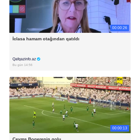
00:00:26
İclasa hamam otağından qatıldı
Qafqazinfo.az
Bu gün 14:56
00:00:13
Ceyms Boqerenin qolu