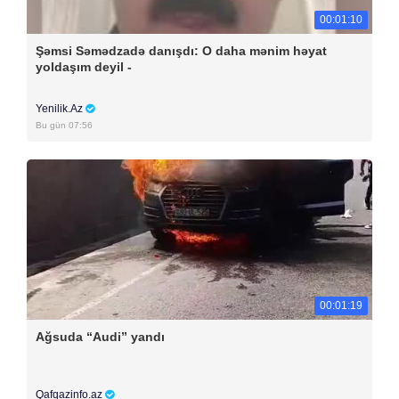
00:01:10
Şəmsi Səmədzadə danışdı: O daha mənim həyat
yoldaşım deyil -
Yenilik.Az
Bu gün 07:56
00:01:19
Ağsuda “Audi” yandı
Qafqazinfo.az