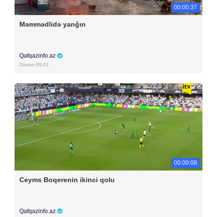
00:00:37
Məmmədlidə yanğın
Qafqazinfo.az
Dünən 09:01
00:00:08
Ceyms Boqerenin ikinci qolu
Qafqazinfo.az