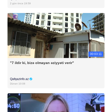
2 gün öncə 19:59
00:03:11
"7 ildir ki, bizə olmayan əziyyəti verir"
Qafqazinfo.az
Dünən 10:08