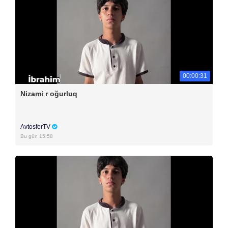
00:00:31
Nizami r oğurluq
AvtosferTV
Bu gün 15:58