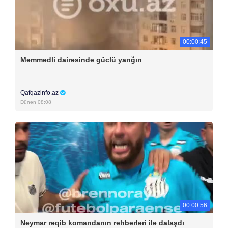
00:00:45
Məmmədli dairəsində güclü yanğın
Qafqazinfo.az
Dünən 08:08
00:00:56
Neymar rəqib komandanın rəhbərləri ilə dalaşdı