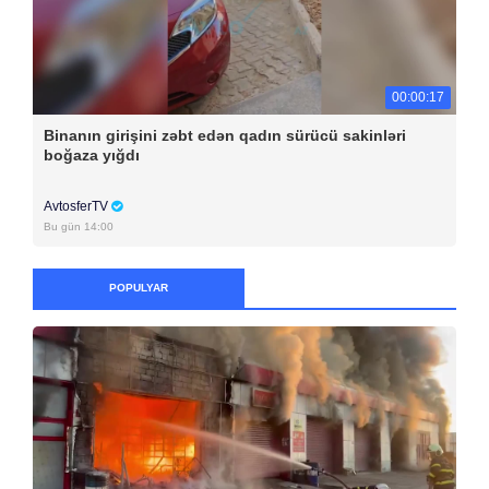
00:00:17
Binanın girişini zəbt edən qadın sürücü sakinləri
boğaza yığdı
AvtosferTV
Bu gün 14:00
POPULYAR