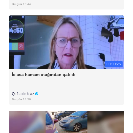
Bu gün 15:44
00:00:26
İclasa hamam otağından qatıldı
Qafqazinfo.az
Bu gün 14:56