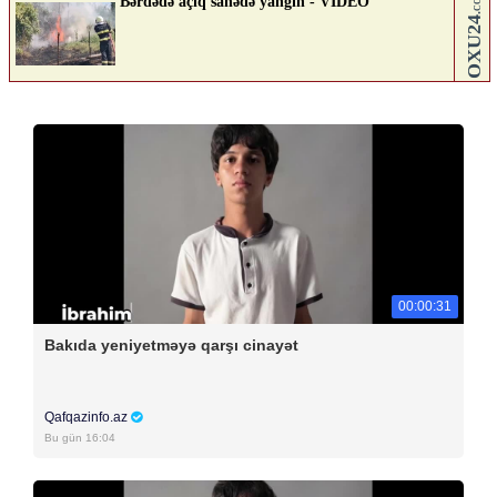
00:00:31
Bakıda yeniyetməyə qarşı cinayət
Qafqazinfo.az
Bu gün 16:04