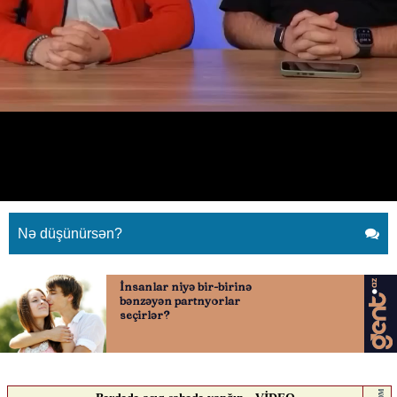
“Hamı məndən soruşur ki, niyə
susuram?”
09.05.2026
0
YENI SABAH
ABUNƏ OL
“Hamı məndən soruşur ki, niyə susuram?”
Nə düşünürsən?