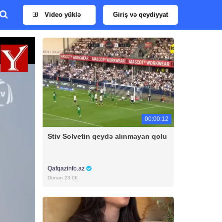
Video yüklə
Giriş və qeydiyyat
00:00:12
Stiv Solvetin qeydə alınmayan qolu
Qafqazinfo.az
Dünən 23:06