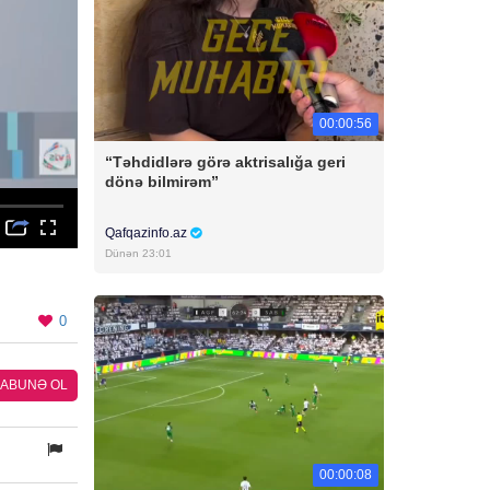
00:00:56
“Təhdidlərə görə aktrisalığa geri
dönə bilmirəm”
Qafqazinfo.az
Dünən 23:01
0
ABUNƏ OL
00:00:08