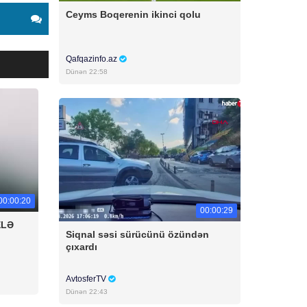
Ceyms Boqerenin ikinci qolu
Qafqazinfo.az
Dünən 22:58
00:00:20
00:00:29
ELƏ
Siqnal səsi sürücünü özündən
çıxardı
AvtosferTV
Dünən 22:43