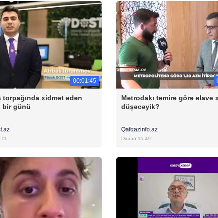
00:01:45
 torpağında xidmət edən
Metrodakı təmirə görə əlavə 
 bir günü
düşəcəyik?
t.az
Qafqazinfo.az
:11
Dünən 15:49