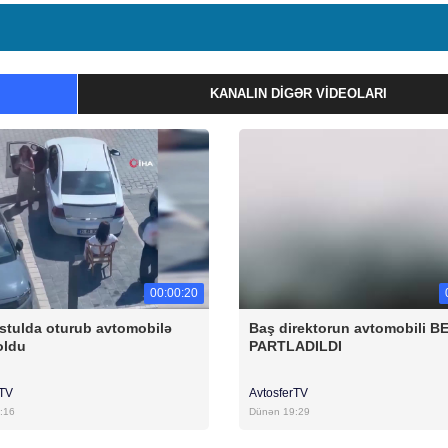
KANALIN DIGƏR VIDEOLARI
00:00:20
stulda oturub avtomobilə
Baş direktorun avtomobili B
oldu
PARTLADILDI
rTV
AvtosferTV
:16
Dünən 19:29