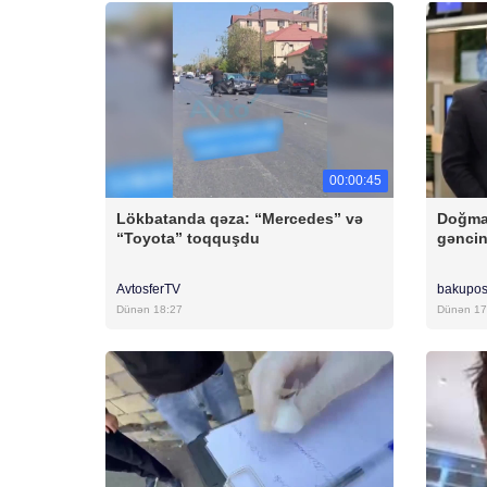
00:00:45
Lökbatanda qəza: “Mercedes” və
Doğma
“Toyota” toqquşdu
gəncin
AvtosferTV
bakupos
Dünən 18:27
Dünən 17