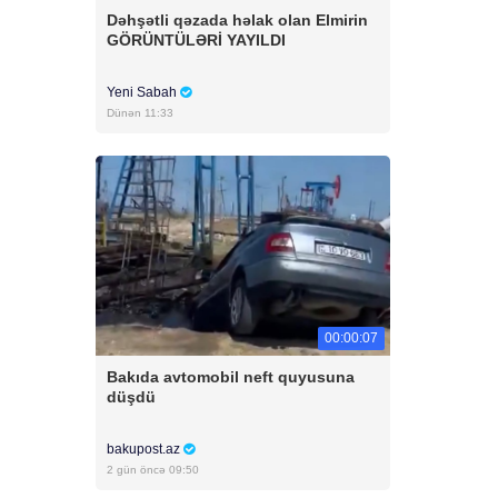
Dəhşətli qəzada həlak olan Elmirin
GÖRÜNTÜLƏRİ YAYILDI
Yeni Sabah
Dünən 11:33
00:00:07
Bakıda avtomobil neft quyusuna
düşdü
bakupost.az
2 gün öncə 09:50