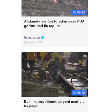
00:00:33
Ağdamda yanğın törədən şəxs PUA
görüntüləri ilə tapıldı
bakupost.az
2 gün öncə 10:01
00:08:06
Bakı metropolitenində yeni mərhələ
başlayır