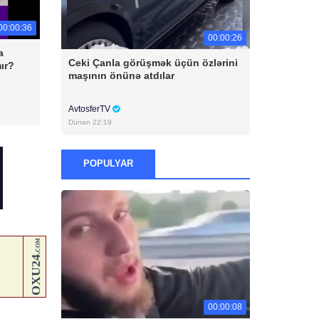
00:00:36
00:00:26
a
Ceki Çanla görüşmək üçün özlərini
ır?
maşının önünə atdılar
AvtosferTV
Dünən 22:19
POPULYAR
00:00:08