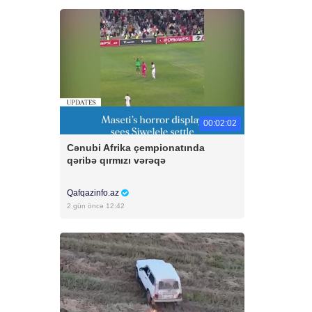
00:02:02
Cənubi Afrika çempionatında
qəribə qırmızı vərəqə
Qafqazinfo.az
2 gün öncə 12:42