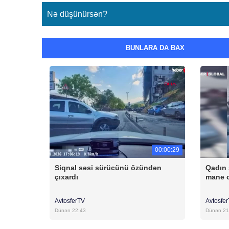
Nə düşünürsən?
BUNLARA DA BAX
00:00:29
Siqnal səsi sürücünü özündən
Qadın 
çıxardı
mane 
AvtosferTV
Avtosfe
Dünən 22:43
Dünən 21