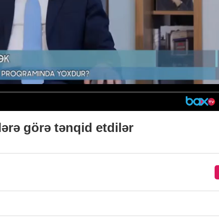
ərə görə tənqid etdilər