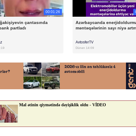
00:01:26
ğakişiyevin çantasında
Azərbaycanda enerjidoldurm
ank partladı
məntəqələrinin sayı niyə artm
Az
AvtosferTV
:19
Dünən 14:09