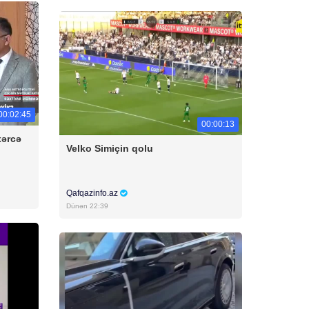
00:02:45
00:00:13
xərcə
Velko Simiçin qolu
Qafqazinfo.az
Dünən 22:39