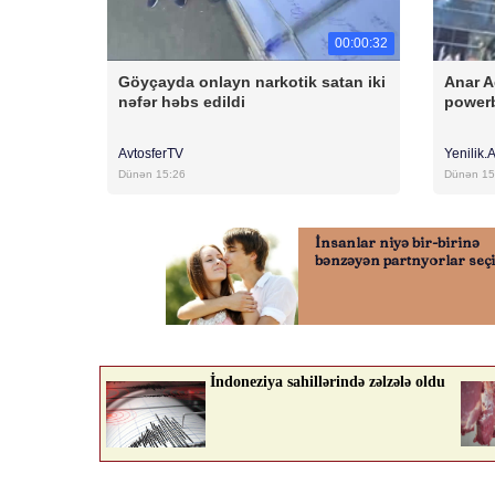
00:00:32
Göyçayda onlayn narkotik satan iki
Anar A
nəfər həbs edildi
powerb
AvtosferTV
Yenilik.
Dünən 15:26
Dünən 15