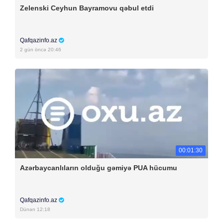
Zelenski Ceyhun Bayramovu qəbul etdi
Qafqazinfo.az
2 gün öncə 20:46
00:01:30
Azərbaycanlıların olduğu gəmiyə PUA hücumu
Qafqazinfo.az
Dünən 12:18