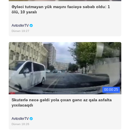
Əyləci tutmayan yük maşını faciəyə səbəb oldu: 1
ölü, 10 yaralı
AvtosferTV
Dünən 19:27
00:00:25
Skuterlə necə gəldi yola çıxan gənc az qala asfalta
yıxılacaqdı
AvtosferTV
Dünən 18:26