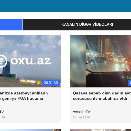
KANALIN DIGƏR VIDEOLARI
00:01:30
ənizdə azərbaycanlıların
Qəzaya səbəb olan qadın av
u gəmiyə PUA hücumu
sürücüsü ilə mübahisə etdi
rTV
AvtosferTV
1:59
Dünən 19:01