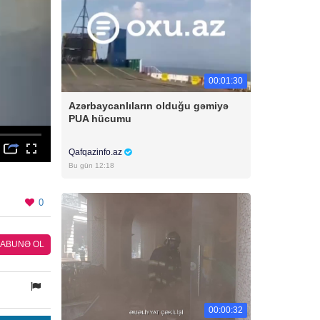
00:01:30
Azərbaycanlıların olduğu gəmiyə
PUA hücumu
Qafqazinfo.az
Bu gün 12:18
0
ABUNƏ OL
00:00:32