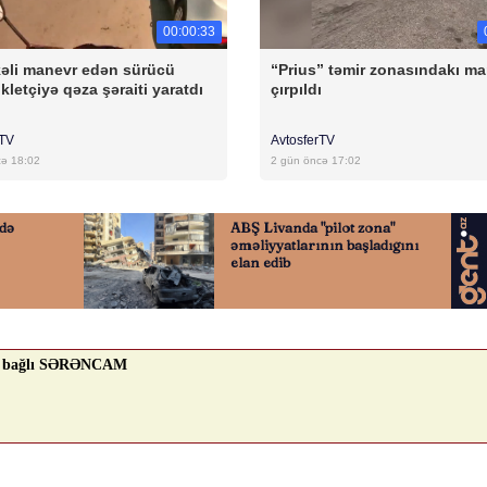
00:00:33
əli manevr edən sürücü
“Prius” təmir zonasındakı m
kletçiyə qəza şəraiti yaratdı
çırpıldı
rTV
AvtosferTV
cə 18:02
2 gün öncə 17:02