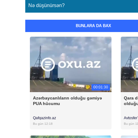
Nə düşünürsən?
BUNLARA DA BAX
00:01:30
Azərbaycanlıların olduğu gəmiyə
Qara d
PUA hücumu
olduğ
Qafqazinfo.az
Avtosfe
Bu gün 12:18
Bu gün 1