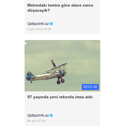
Metrodakı təmirə görə əlavə xərcə
düşəcəyik?
Qafqazinfo.az
2 gün öncə 15:49
00:01:48
97 yaşında yeni rekorda imza atdı
Qafqazinfo.az
Bu gün 07:54