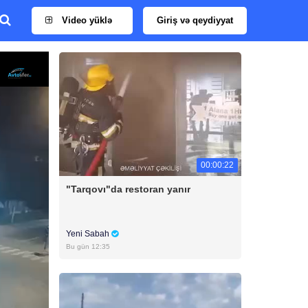
Video yüklə
Giriş və qeydiyyat
00:00:22
"Tarqovı"da restoran yanır
Yeni Sabah
Bu gün 12:35