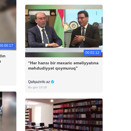
00:00:17
00:02:12
dın
ı
“Hər hansı bir məxaric əməliyyatına
məhdudiyyət qoymuruq”
Qafqazinfo.az
Bu gün 10:18