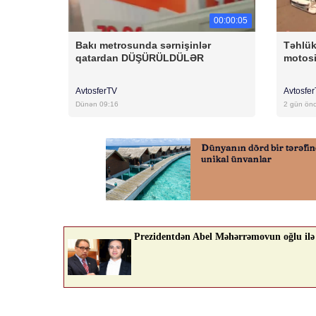
00:00:05
Bakı metrosunda sərnişinlər
Təhlük
qatardan DÜŞÜRÜLDÜLƏR
motosi
AvtosferTV
Avtosfe
Dünən 09:16
2 gün ön