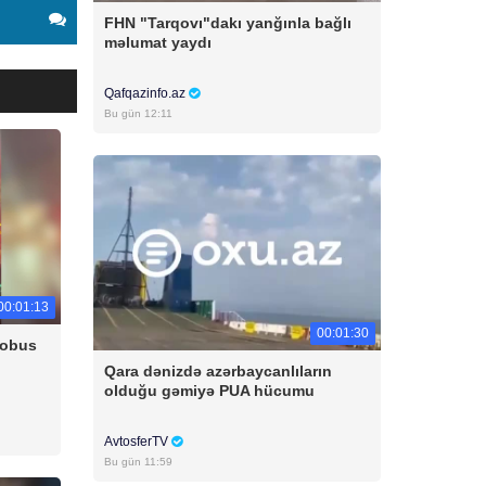
FHN "Tarqovı"dakı yanğınla bağlı
məlumat yaydı
Qafqazinfo.az
Bu gün 12:11
00:01:13
00:01:30
tobus
Qara dənizdə azərbaycanlıların
olduğu gəmiyə PUA hücumu
AvtosferTV
Bu gün 11:59