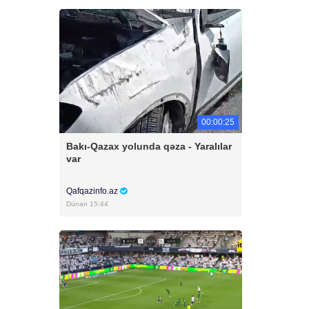
00:00:25
Bakı-Qazax yolunda qəza - Yaralılar
var
Qafqazinfo.az
Dünən 15:44