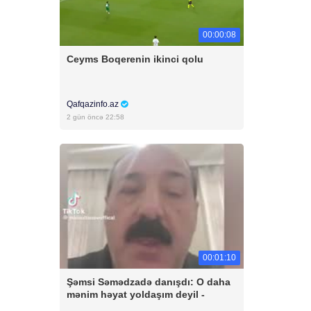
00:00:08
Ceyms Boqerenin ikinci qolu
Qafqazinfo.az
2 gün öncə 22:58
00:01:10
Şəmsi Səmədzadə danışdı: O daha
mənim həyat yoldaşım deyil -