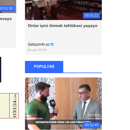
00:01:00
00:02:22
aneəyə
Onlar işini itirmək təhlükəsi yaşayır
Qafqazinfo.az
Bu gün 09:59
POPULYAR
00:02:45