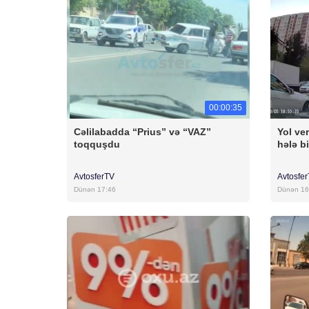
00:00:35
Cəlilabadda “Prius” və “VAZ”
Yol ver
toqquşdu
hələ bi
AvtosferTV
Avtosfe
Dünən 17:46
Dünən 16