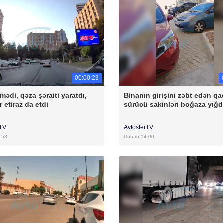
00:00:23
mədi, qəza şəraiti yaratdı,
Binanın girişini zəbt edən qa
r etiraz da etdi
sürücü sakinləri boğaza yığd
rTV
AvtosferTV
:53
Dünən 14:00