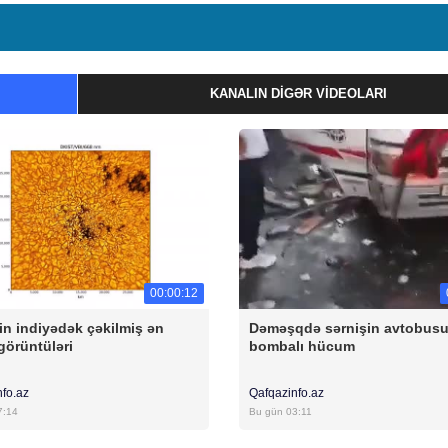
KANALIN DIGƏR VIDEOLARI
00:00:12
n indiyədək çəkilmiş ən
Dəməşqdə sərnişin avtobus
görüntüləri
bombalı hücum
nfo.az
Qafqazinfo.az
7:14
Bu gün 03:11