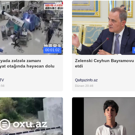
00:01:02
yada zəlzələ zamanı
Zelenski Ceyhun Bayramovu
yat otağında həyəcan dolu
etdi
rTV
Qafqazinfo.az
:56
Dünən 20:46