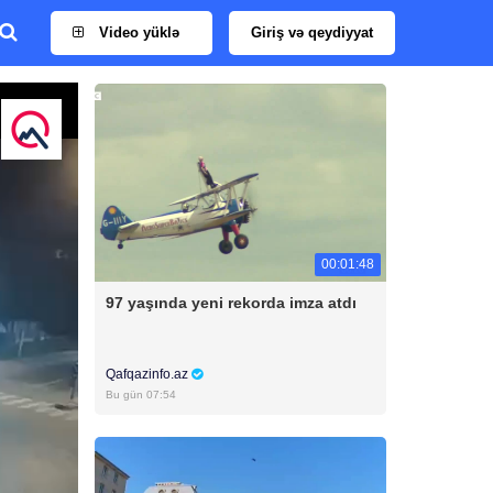
Video yüklə
Giriş və qeydiyyat
00:01:48
97 yaşında yeni rekorda imza atdı
Qafqazinfo.az
Bu gün 07:54