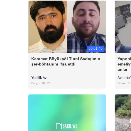
00:01:40
Kəramət Böyükçöl Tural Sadıqlının
Yaponi
şər-böhtanını ifşa etdi
əməliy
anlar
Yenilik.Az
Avtosfe
Bu gün 02:22
Dünən 21