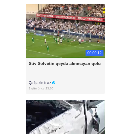
00:00:12
Stiv Solvetin qeydə alınmayan qolu
Qafqazinfo.az
2 gün öncə 23:06