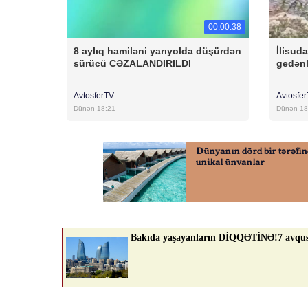
00:00:38
8 aylıq hamiləni yarıyolda düşürdən
İlisud
sürücü CƏZALANDIRILDI
gedənl
AvtosferTV
Avtosfe
Dünən 18:21
Dünən 18