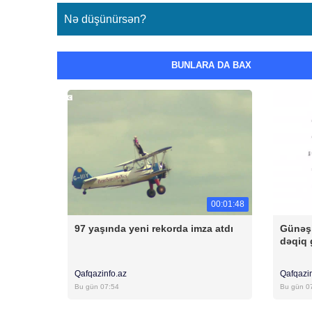
Nə düşünürsən?
BUNLARA DA BAX
00:01:48
97 yaşında yeni rekorda imza atdı
Günəşi
dəqiq 
Qafqazinfo.az
Qafqazi
Bu gün 07:54
Bu gün 0