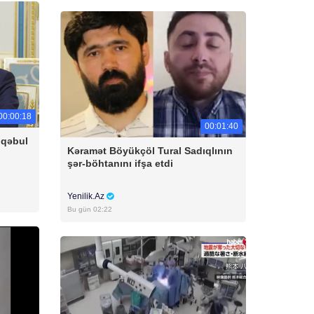
00:00:18
00:01:40
 qəbul
Kəramət Böyükçöl Tural Sadıqlının
şər-böhtanını ifşa etdi
Yenilik.Az
Bu gün 02:22