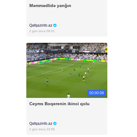
Məmmədlidə yanğın
Qafqazinfo.az
2 gün öncə 09:01
00:00:08
Ceyms Boqerenin ikinci qolu
Qafqazinfo.az
2 gün öncə 22:58