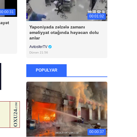
00:00:31
00:01:02
nayət
Yaponiyada zəlzələ zamanı
əməliyyat otağında həyəcan dolu
anlar
AvtosferTV
Dünən 21:56
POPULYAR
00:00:37