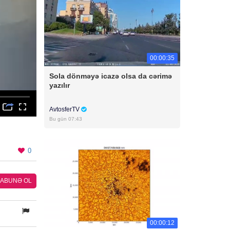
00:00:35
Sola dönməyə icazə olsa da cərimə
yazılır
AvtosferTV
Bu gün 07:43
0
ABUNƏ OL
00:00:12