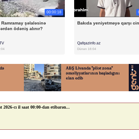
00:00:18
a Ramramay şəlaləsinə
Bakıda yeniyetməyə qarşı ci
ərdən ödəniş alınır?
rTV
Qafqazinfo.az
:04
Dünən 16:04