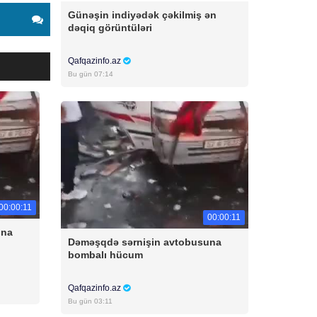
Günəşin indiyədək çəkilmiş ən
dəqiq görüntüləri
Qafqazinfo.az
Bu gün 07:14
00:00:11
00:00:11
una
Dəməşqdə sərnişin avtobusuna
bombalı hücum
Qafqazinfo.az
Bu gün 03:11