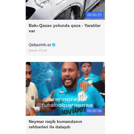
00:00:25
Bakı-Qazax yolunda qəza - Yaralılar
var
Qafqazinfo.az
Dünən 15:44
00:00:56
Neymar rəqib komandanın
rəhbərləri ilə dalaşdı