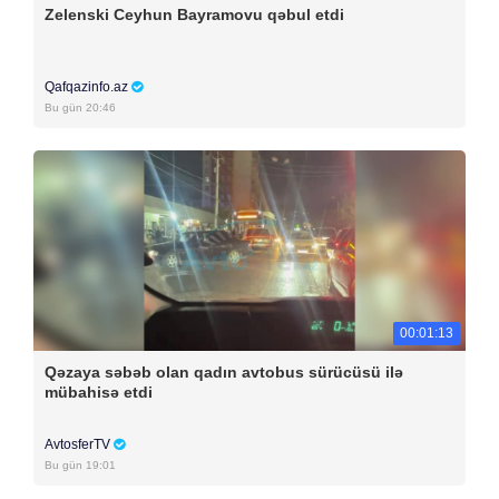
Zelenski Ceyhun Bayramovu qəbul etdi
Qafqazinfo.az
Bu gün 20:46
00:01:13
Qəzaya səbəb olan qadın avtobus sürücüsü ilə
mübahisə etdi
AvtosferTV
Bu gün 19:01