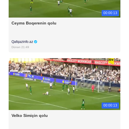
00:00:13
Ceyms Boqerenin qolu
Qafqazinfo.az
Dünən 21:49
00:00:13
Velko Simiçin qolu