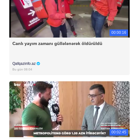
00:00:16
Canlı yayım zamanı güllələnərək öldürüldü
Qafqazinfo.az
Bu gün 08:04
00:02:45