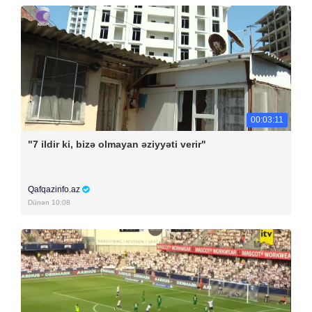
00:03:11
"7 ildir ki, bizə olmayan əziyyəti verir"
Qafqazinfo.az
Dünən 10:08