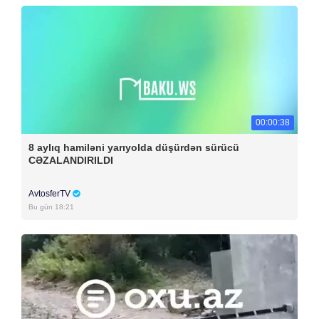
00:00:38
8 aylıq hamiləni yarıyolda düşürdən sürücü
CƏZALANDIRILDI
AvtosferTV
Bu gün 18:21