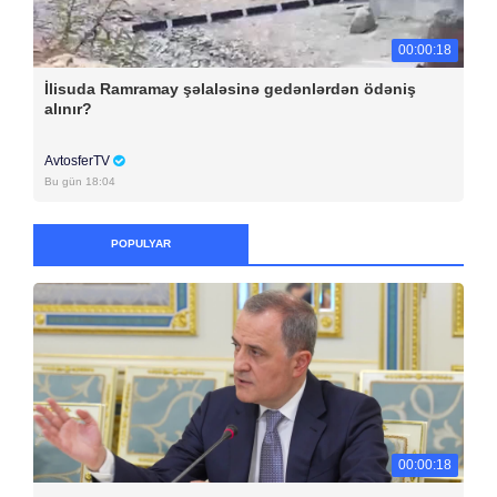
00:00:18
İlisuda Ramramay şəlaləsinə gedənlərdən ödəniş
alınır?
AvtosferTV
Bu gün 18:04
POPULYAR
00:00:18