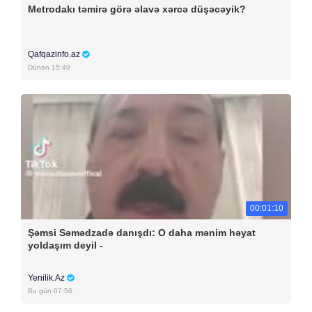
Metrodakı təmirə görə əlavə xərcə düşəcəyik?
Qafqazinfo.az
Dünən 15:49
00:01:10
Şəmsi Səmədzadə danışdı: O daha mənim həyat
yoldaşım deyil -
Yenilik.Az
Bu gün 07:56