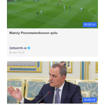
00:00:14
Matviy Ponomarenkonun qolu
Qafqazinfo.az
Bu gün 21:14
00:00:18