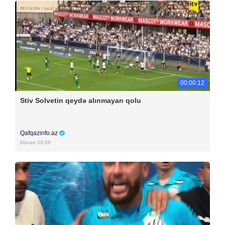
00:00:12
Stiv Solvetin qeydə alınmayan qolu
Qafqazinfo.az
Dünən 23:06