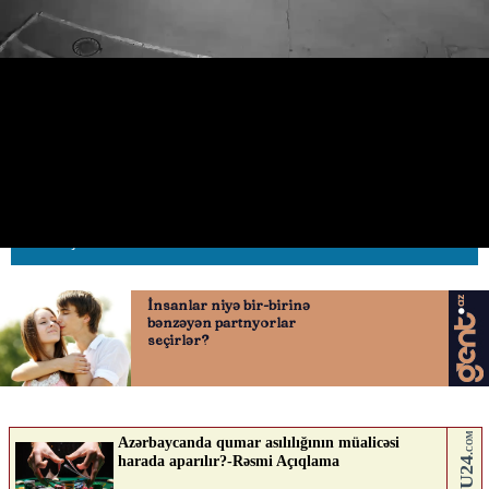
Yeniyetmələr onlara siqaret
verməyən kişini daşqalaq etdi
04.06.2026
0
AVTOSFERTV
ABUNƏ OL
Nə düşünürsən?