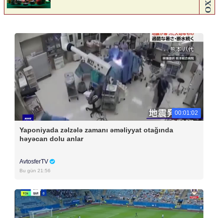
00:01:02
Yaponiyada zəlzələ zamanı əməliyyat otağında
həyəcan dolu anlar
AvtosferTV
Bu gün 21:56