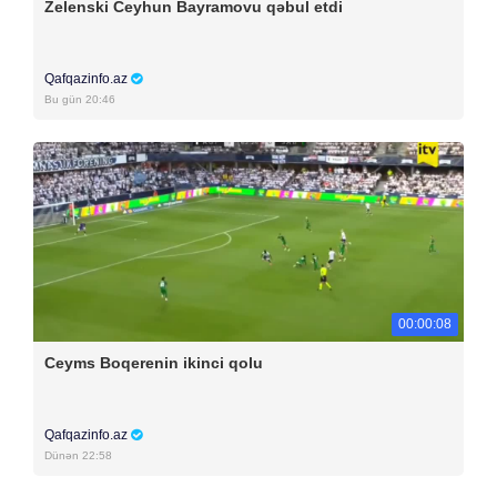
Zelenski Ceyhun Bayramovu qəbul etdi
Qafqazinfo.az
Bu gün 20:46
00:00:08
Ceyms Boqerenin ikinci qolu
Qafqazinfo.az
Dünən 22:58