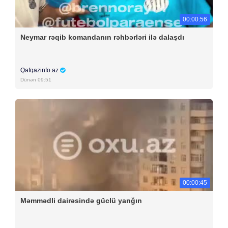
00:00:56
Neymar rəqib komandanın rəhbərləri ilə dalaşdı
Qafqazinfo.az
Dünən 09:51
00:00:45
Məmmədli dairəsində güclü yanğın