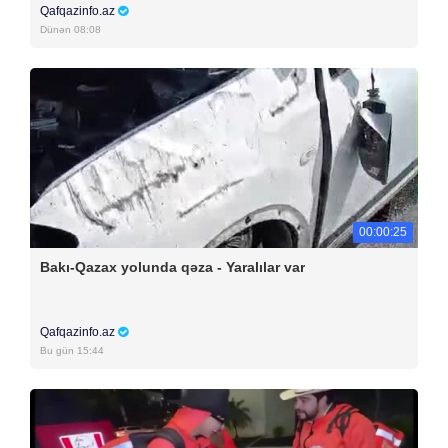
Qafqazinfo.az
Dünən 08:08
00:00:25
Bakı-Qazax yolunda qəza - Yaralılar var
Qafqazinfo.az
Bu gün 15:44