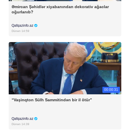
Əmircan Şəhidlər xiyabanından dekorativ ağaclar
oğurlanıb?
Qafqazinfo.az
Dünən 14:59
00:00:31
“Vaşinqton Sülh Sammitindən bir il ötür”
Qafqazinfo.az
Dünən 14:39