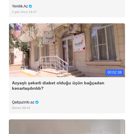
Yenilik.Az
2 gün öncə 16:47
00:02:38
Azyaşlı şəkərli diabet olduğu üçün bağçadan
kənarlaşdırılıb?
Qafqazinfo.az
Dünən 09:43