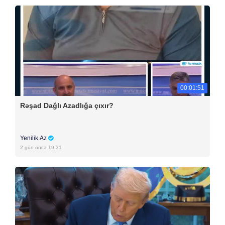
00:01:51
Rəşad Dağlı Azadlığa çıxır?
Yenilik.Az
2 gün öncə 19:31