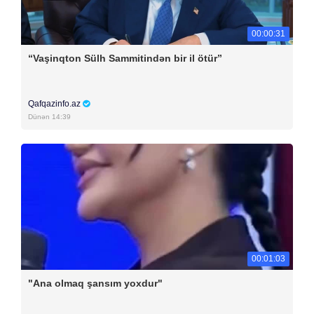
00:00:31
“Vaşinqton Sülh Sammitindən bir il ötür”
Qafqazinfo.az
Dünən 14:39
00:01:03
"Ana olmaq şansım yoxdur"