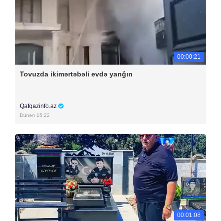
00:00:21
Tovuzda ikimərtəbəli evdə yanğın
Qafqazinfo.az
Dünən 15:22
00:01:08