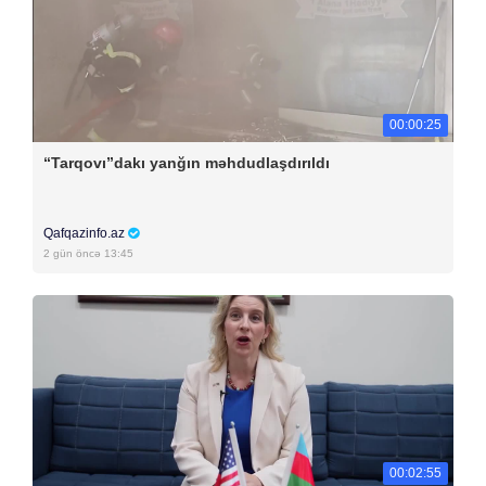
00:00:25
“Tarqovı”dakı yanğın məhdudlaşdırıldı
Qafqazinfo.az
2 gün öncə 13:45
00:02:55