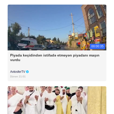
00:00:35
Piyada keçidindən istifadə etməyən piyadanı maşın
vurdu
AvtosferTV
Dünən 21:01