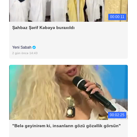
00:00:11
Şahbaz Şərif Kəbəyə buraxıldı
Yeni Sabah
2 gün öncə 14:43
00:02:25
"Belə geyinirəm ki, insanların gözü gözəllik görsün"