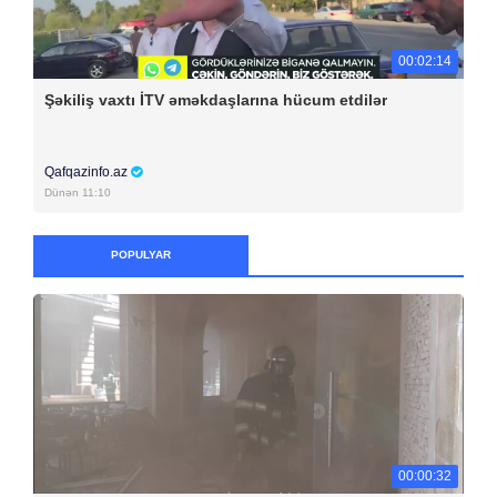
00:02:14
Şəkiliş vaxtı İTV əməkdaşlarına hücum etdilər
Qafqazinfo.az
Dünən 11:10
POPULYAR
00:00:32