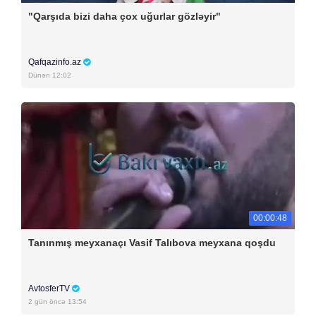
"Qarşıda bizi daha çox uğurlar gözləyir"
Qafqazinfo.az
Dünən 12:02
00:00:48
Tanınmış meyxanaçı Vasif Talıbova meyxana qoşdu
AvtosferTV
2 gün öncə 13:54