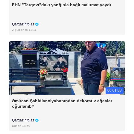
FHN "Tarqovı"dakı yanğınla bağlı məlumat yaydı
Qafqazinfo.az
2 gün öncə 12:11
00:01:08
Əmircan Şəhidlər xiyabanından dekorativ ağaclar
oğurlanıb?
Qafqazinfo.az
Dünən 14:59