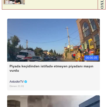
00:00:35
Piyada keçidindən istifadə etməyən piyadanı maşın
vurdu
AvtosferTV
Dünən 21:01