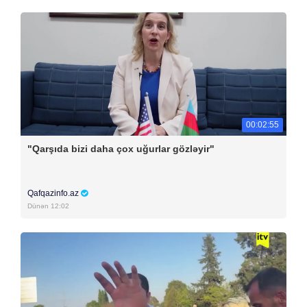
00:02:55
"Qarşıda bizi daha çox uğurlar gözləyir"
Qafqazinfo.az
Dünən 12:02