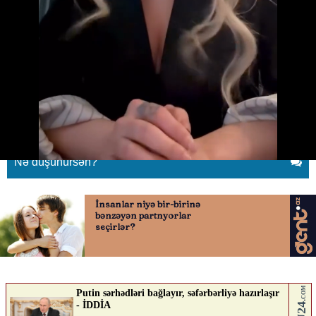
"Qurban bayramını qəbul
etmirəm, ət yemirəm"
03.06.2026
0
YENILIK.AZ
ABUNƏ OL
Nə düşünürsən?