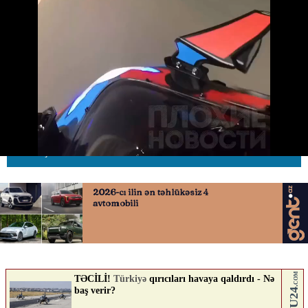
Yol polisi əməkdaşı ilə
motosikletçi arasında İNSİDENT
04.06.2026
0
AVTOSFERTV
ABUNƏ OL
Nə düşünürsən?