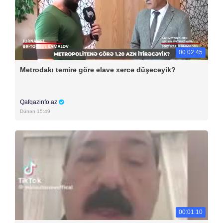
00:02:45
Metrodakı təmirə görə əlavə xərcə düşəcəyik?
Qafqazinfo.az
Dünən 15:49
00:01:10