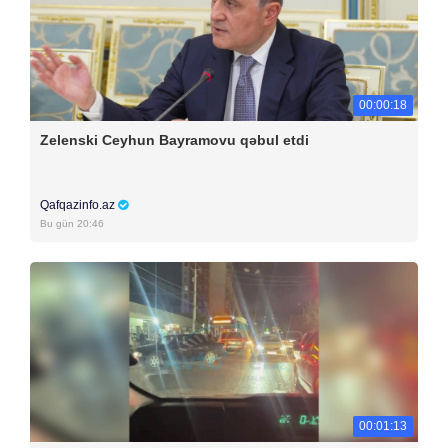
00:00:18
Zelenski Ceyhun Bayramovu qəbul etdi
Qafqazinfo.az
Bu gün 20:46
00:01:13