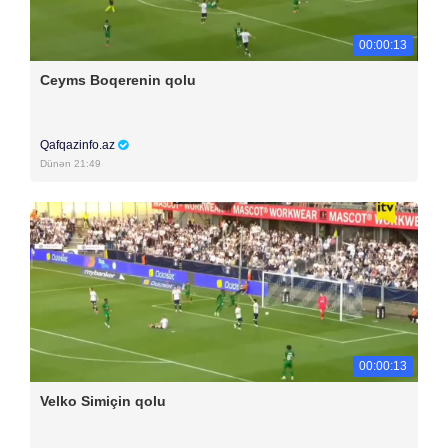
00:00:13
Ceyms Boqerenin qolu
Qafqazinfo.az
Dünən 21:49
00:00:13
Velko Simiçin qolu