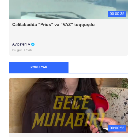
00:00:35
Cəlilabadda “Prius” və “VAZ” toqquşdu
AvtosferTV
Bu gün 17:46
POPULYAR
00:00:56