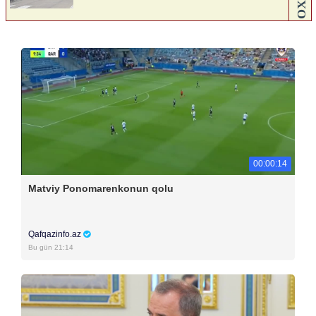
00:00:14
Matviy Ponomarenkonun qolu
Qafqazinfo.az
Bu gün 21:14