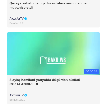
Qəzaya səbəb olan qadın avtobus sürücüsü ilə
mübahisə etdi
AvtosferTV
Bu gün 19:01
00:00:38
8 aylıq hamiləni yarıyolda düşürdən sürücü
CƏZALANDIRILDI
AvtosferTV
Bu gün 18:21