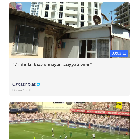
00:03:11
"7 ildir ki, bizə olmayan əziyyəti verir"
Qafqazinfo.az
Dünən 10:08