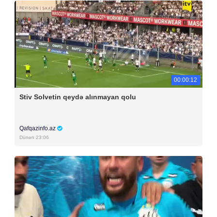
00:00:12
Stiv Solvetin qeydə alınmayan qolu
Qafqazinfo.az
Dünən 23:06