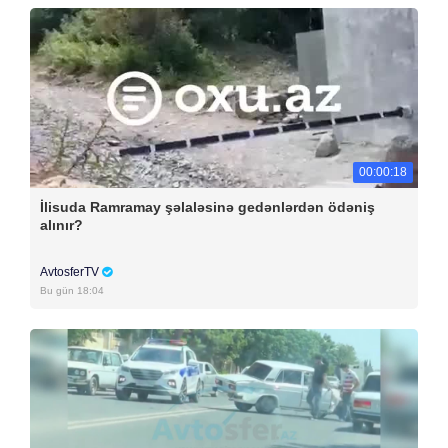
00:00:18
İlisuda Ramramay şəlaləsinə gedənlərdən ödəniş
alınır?
AvtosferTV
Bu gün 18:04