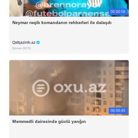
00:00:56
Neymar rəqib komandanın rəhbərləri ilə dalaşdı
Qafqazinfo.az
Dünən 09:51
00:00:45
Məmmədli dairəsində güclü yanğın