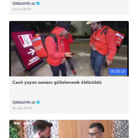
Qafqazinfo.az
Dünən 08:08
00:00:16
Canlı yayım zamanı güllələnərək öldürüldü
Qafqazinfo.az
Bu gün 08:04