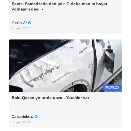
Şəmsi Səmədzadə danışdı: O daha mənim həyat
yoldaşım deyil -
Yenilik.Az
Bu gün 07:56
00:00:25
Bakı-Qazax yolunda qəza - Yaralılar var
Qafqazinfo.az
Bu gün 15:44