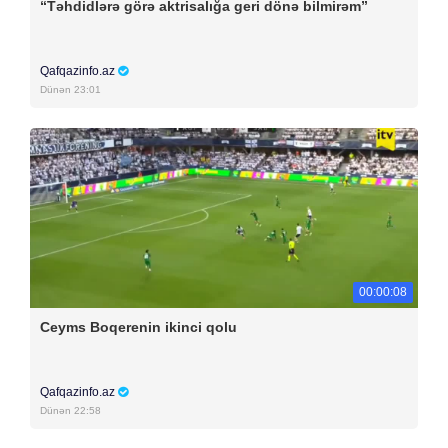
“Təhdidlərə görə aktrisalığa geri dönə bilmirəm”
Qafqazinfo.az
Dünən 23:01
00:00:08
Ceyms Boqerenin ikinci qolu
Qafqazinfo.az
Dünən 22:58