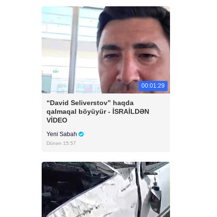
00:01:29
“David Seliverstov” haqda
qalmaqal böyüyür - İSRAİLDƏN
VİDEO
Yeni Sabah
Dünən 15:57