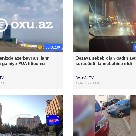
00:01:30
ənizdə azərbaycanlıların
Qəzaya səbəb olan qadın av
u gəmiyə PUA hücumu
sürücüsü ilə mübahisə etdi
rTV
AvtosferTV
:59
2 gün öncə 19:01