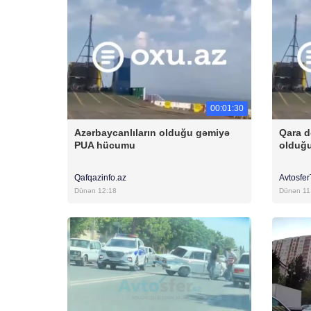
00:01:30
Azərbaycanlıların olduğu gəmiyə
Qara d
PUA hücumu
olduğ
Qafqazinfo.az
Avtosfe
Dünən 12:18
Dünən 11