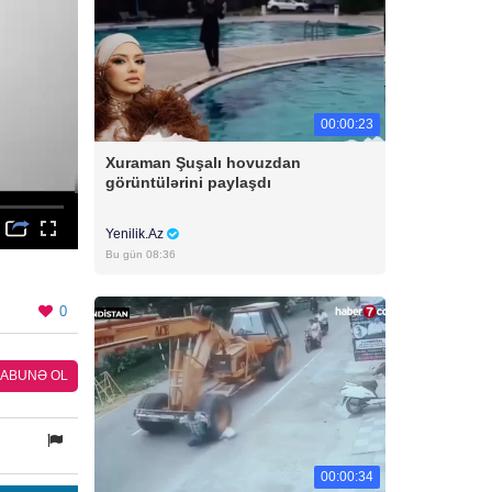
00:00:23
Xuraman Şuşalı hovuzdan
görüntülərini paylaşdı
Yenilik.Az
Bu gün 08:36
0
ABUNƏ OL
00:00:34