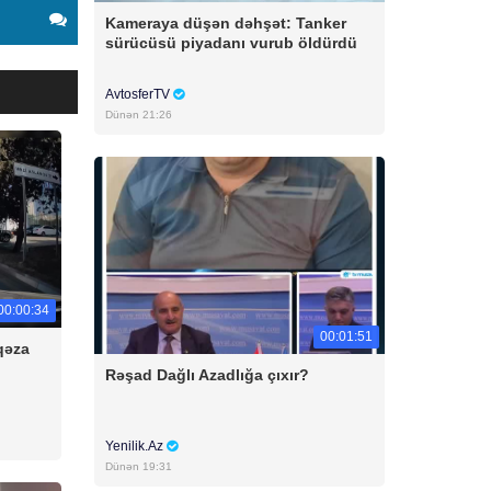
Kameraya düşən dəhşət: Tanker
sürücüsü piyadanı vurub öldürdü
AvtosferTV
Dünən 21:26
00:00:34
00:01:51
qəza
Rəşad Dağlı Azadlığa çıxır?
Yenilik.Az
Dünən 19:31