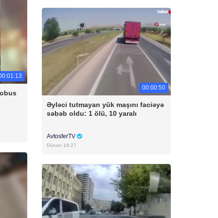
00:01:13
00:00:50
tobus
Əyləci tutmayan yük maşını faciəyə
səbəb oldu: 1 ölü, 10 yaralı
AvtosferTV
Dünən 19:27