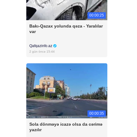
00:00:25
Bakı-Qazax yolunda qəza - Yaralılar
var
Qafqazinfo.az
2 gün öncə 15:44
00:00:35
Sola dönməyə icazə olsa da cərimə
yazılır