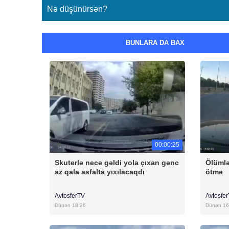
Nə düşünürsən?
BUNLARA DA BAX
00:00:25
Skuterlə necə gəldi yola çıxan gənc
Ölümlə
az qala asfalta yıxılacaqdı
ötmə
AvtosferTV
Avtosfe
Dünən 18:26
Dünən 16