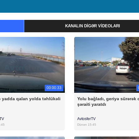
KANALIN DIGƏR VIDEOLARI
00:00:33
 yadda qalan yolda təhlükəli
Yolu bağladı, geriyə sürərək 
şəraiti yaratdı
rTV
AvtosferTV
:45
Dünən 15:45