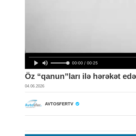
Öz “qanun”ları ilə hərəkət e
04.06.2026
AVTOSFERTV