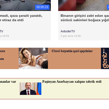
00:00:23
mədi, qəza şəraiti yaratdı,
Binanın girişini zəbt edən qa
r etiraz da etdi
sürücü sakinləri boğaza yığd
rTV
AvtosferTV
cə 16:53
2 gün öncə 14:00