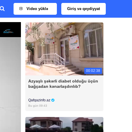
Video yüklə
Giriş və qeydiyyat
00:02:38
Azyaşlı şəkərli diabet olduğu üçün
bağçadan kənarlaşdırılıb?
Qafqazinfo.az
Bu gün 09:43