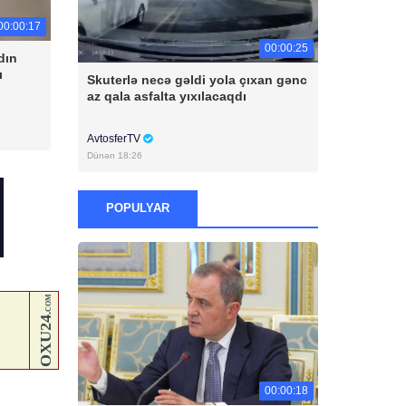
00:00:17
00:00:25
dın
ı
Skuterlə necə gəldi yola çıxan gənc
az qala asfalta yıxılacaqdı
AvtosferTV
Dünən 18:26
POPULYAR
00:00:18