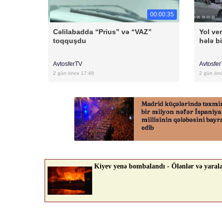
00:00:35
Cəlilabadda “Prius” və “VAZ”
Yol ver
toqquşdu
hələ bi
AvtosferTV
Avtosfe
2 gün öncə 17:46
2 gün ön