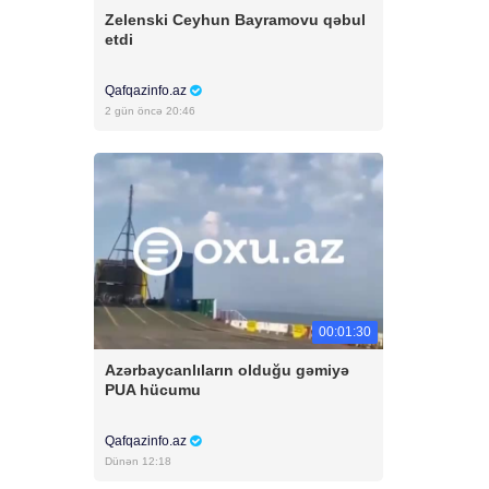
Zelenski Ceyhun Bayramovu qəbul
etdi
Qafqazinfo.az
2 gün öncə 20:46
00:01:30
Azərbaycanlıların olduğu gəmiyə
PUA hücumu
Qafqazinfo.az
Dünən 12:18