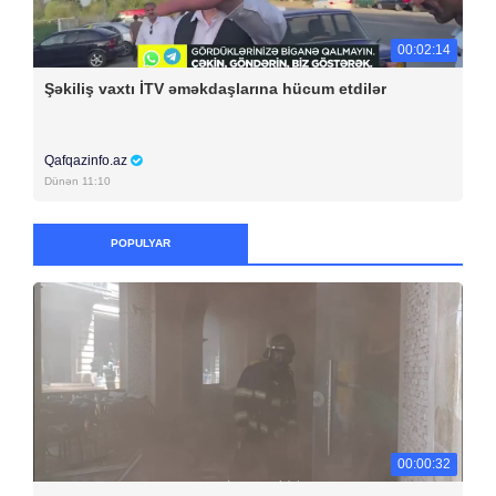
00:02:14
Şəkiliş vaxtı İTV əməkdaşlarına hücum etdilər
Qafqazinfo.az
Dünən 11:10
POPULYAR
00:00:32