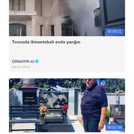
00:00:21
Tovuzda ikimərtəbəli evdə yanğın
Qafqazinfo.az
Dünən 15:22
00:01:08