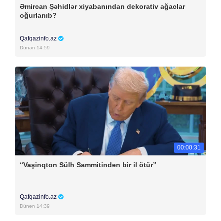
Əmircan Şəhidlər xiyabanından dekorativ ağaclar
oğurlanıb?
Qafqazinfo.az
Dünən 14:59
00:00:31
“Vaşinqton Sülh Sammitindən bir il ötür”
Qafqazinfo.az
Dünən 14:39