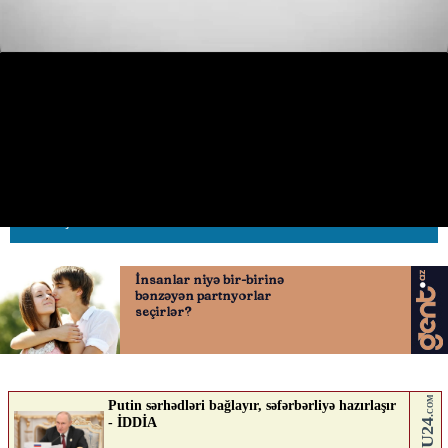
Gecə saatlarında “VAZ” sürücüləri
sürət yarışına çıxdı
11.06.2026
0
AVTOSFERTV
ABUNƏ OL
Nə düşünürsən?