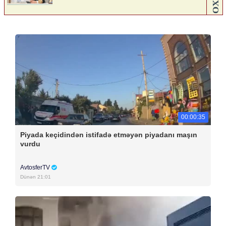
00:00:35
Piyada keçidindən istifadə etməyən piyadanı maşın
vurdu
AvtosferTV
Dünən 21:01