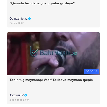
"Qarşıda bizi daha çox uğurlar gözləyir"
Qafqazinfo.az
Dünən 12:02
00:00:48
Tanınmış meyxanaçı Vasif Talıbova meyxana qoşdu
AvtosferTV
2 gün öncə 13:54