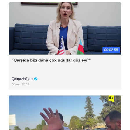
00:02:55
"Qarşıda bizi daha çox uğurlar gözləyir"
Qafqazinfo.az
Dünən 12:02