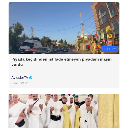
00:00:35
Piyada keçidindən istifadə etməyən piyadanı maşın
vurdu
AvtosferTV
Dünən 21:01