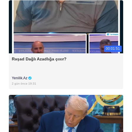
00:01:51
Rəşad Dağlı Azadlığa çıxır?
Yenilik.Az
2 gün öncə 19:31