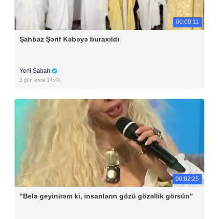
00:00:11
Şahbaz Şərif Kəbəyə buraxıldı
Yeni Sabah
2 gün öncə 14:43
00:02:25
"Belə geyinirəm ki, insanların gözü gözəllik görsün"