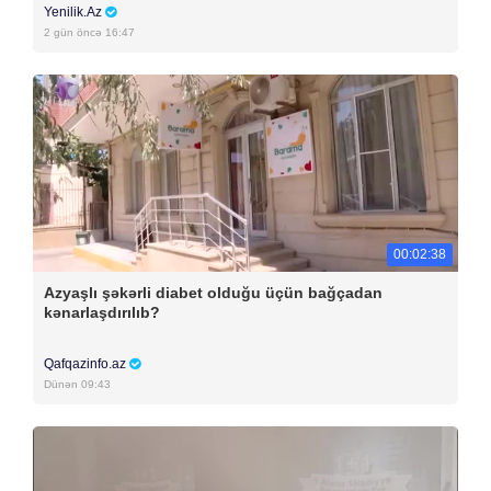
Yenilik.Az
2 gün öncə 16:47
00:02:38
Azyaşlı şəkərli diabet olduğu üçün bağçadan
kənarlaşdırılıb?
Qafqazinfo.az
Dünən 09:43