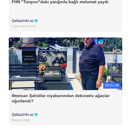
FHN "Tarqovı"dakı yanğınla bağlı məlumat yaydı
Qafqazinfo.az
2 gün öncə 12:11
00:01:08
Əmircan Şəhidlər xiyabanından dekorativ ağaclar
oğurlanıb?
Qafqazinfo.az
Dünən 14:59