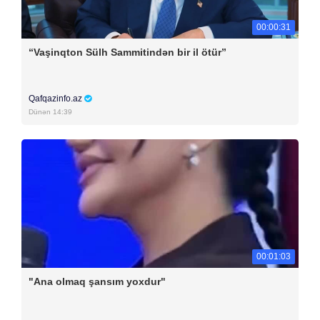
00:00:31
“Vaşinqton Sülh Sammitindən bir il ötür”
Qafqazinfo.az
Dünən 14:39
00:01:03
"Ana olmaq şansım yoxdur"