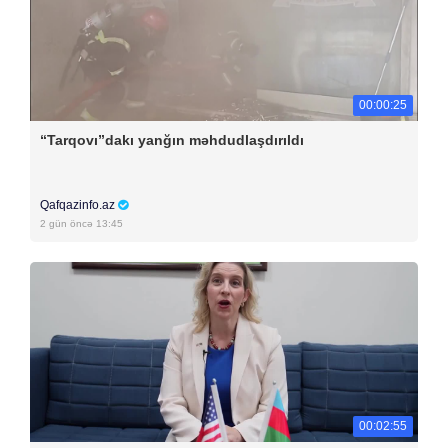
00:00:25
“Tarqovı”dakı yanğın məhdudlaşdırıldı
Qafqazinfo.az
2 gün öncə 13:45
00:02:55