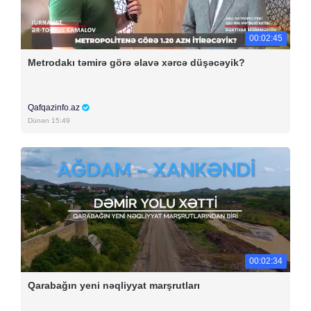
00:02:45
Metrodakı təmirə görə əlavə xərcə düşəcəyik?
Qafqazinfo.az
Dünən 15:49
00:02:34
Qarabağın yeni nəqliyyat marşrutları