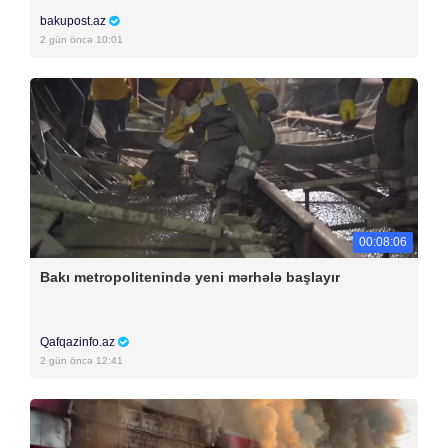
bakupost.az
2 gün öncə 10:01
00:08:06
Bakı metropolitenində yeni mərhələ başlayır
Qafqazinfo.az
2 gün öncə 12:41