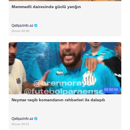
Məmmədli dairəsində güclü yanğın
Qafqazinfo.az
Dünən 08:08
00:00:56
Neymar rəqib komandanın rəhbərləri ilə dalaşdı
Qafqazinfo.az
Dünən 09:51