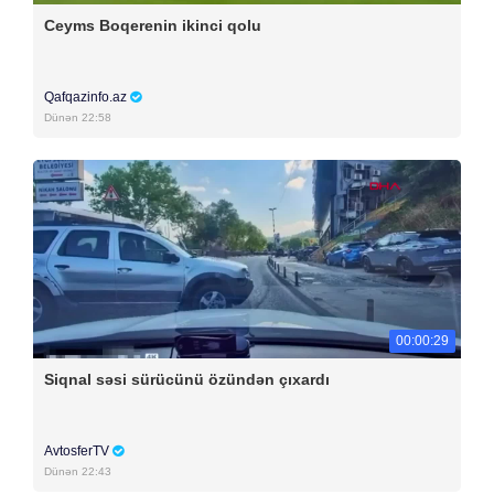
Ceyms Boqerenin ikinci qolu
Qafqazinfo.az
Dünən 22:58
00:00:29
Siqnal səsi sürücünü özündən çıxardı
AvtosferTV
Dünən 22:43