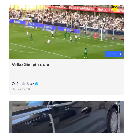
00:00:13
Velko Simiçin qolu
Qafqazinfo.az
Dünən 22:39