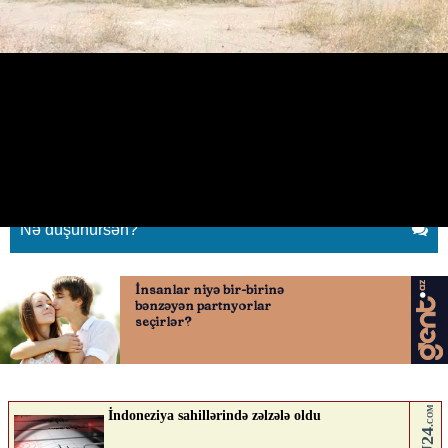
"Yol pulu və ya maşın ayıracağıq
demişdilər”
11.06.2026
0
QAFQAZINFO.AZ
ABUNƏ OL
Nə düşünürsən?