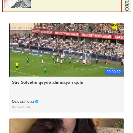
00:00:12
Stiv Solvetin qeydə alınmayan qolu
Qafqazinfo.az
Dünən 23:06