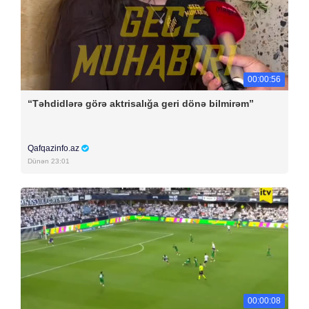
00:00:56
“Təhdidlərə görə aktrisalığa geri dönə bilmirəm”
Qafqazinfo.az
Dünən 23:01
00:00:08