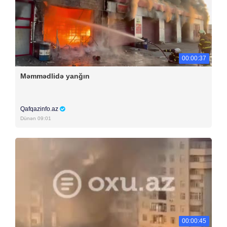
00:00:37
Məmmədlidə yanğın
Qafqazinfo.az
Dünən 09:01
00:00:45