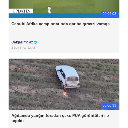
00:02:02
Cənubi Afrika çempionatında qəribə qırmızı vərəqə
Qafqazinfo.az
2 gün öncə 12:42
00:00:33
Ağdamda yanğın törədən şəxs PUA görüntüləri ilə
tapıldı