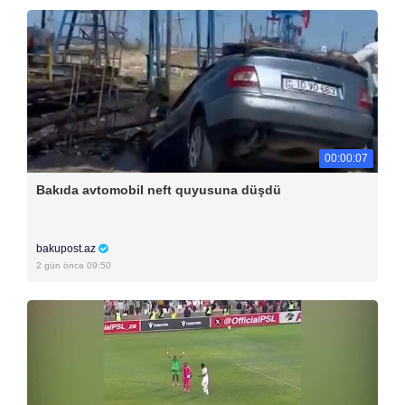
00:00:07
Bakıda avtomobil neft quyusuna düşdü
bakupost.az
2 gün öncə 09:50