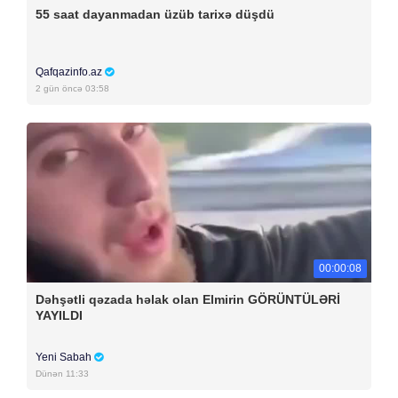
55 saat dayanmadan üzüb tarixə düşdü
Qafqazinfo.az
2 gün öncə 03:58
00:00:08
Dəhşətli qəzada həlak olan Elmirin GÖRÜNTÜLƏRİ
YAYILDI
Yeni Sabah
Dünən 11:33