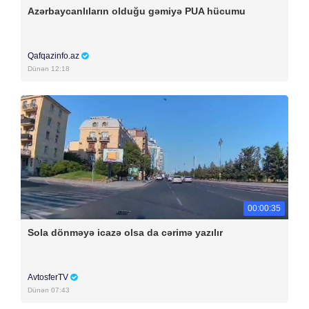
Azərbaycanlıların olduğu gəmiyə PUA hücumu
Qafqazinfo.az
Dünən 12:18
00:00:35
Sola dönməyə icazə olsa da cərimə yazılır
AvtosferTV
Dünən 07:43