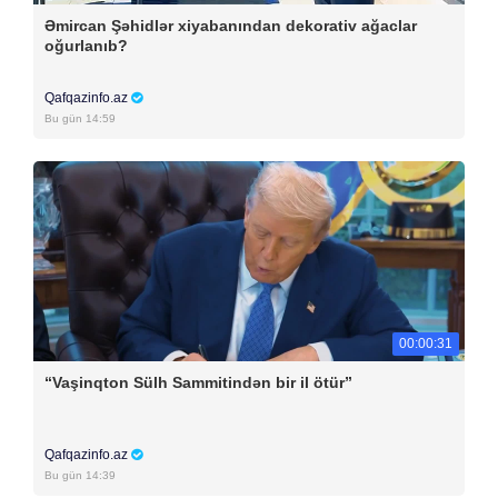
Əmircan Şəhidlər xiyabanından dekorativ ağaclar
oğurlanıb?
Qafqazinfo.az
Bu gün 14:59
00:00:31
“Vaşinqton Sülh Sammitindən bir il ötür”
Qafqazinfo.az
Bu gün 14:39