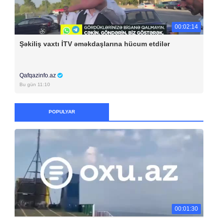
00:02:14
Şəkiliş vaxtı İTV əməkdaşlarına hücum etdilər
Qafqazinfo.az
Bu gün 11:10
POPULYAR
00:01:30