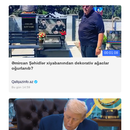
00:01:08
Əmircan Şəhidlər xiyabanından dekorativ ağaclar
oğurlanıb?
Qafqazinfo.az
Bu gün 14:59