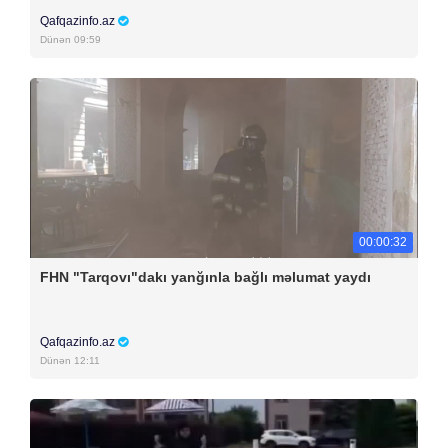
Qafqazinfo.az
Dünən 09:59
00:00:32
FHN "Tarqovı"dakı yanğınla bağlı məlumat yaydı
Qafqazinfo.az
Dünən 12:11