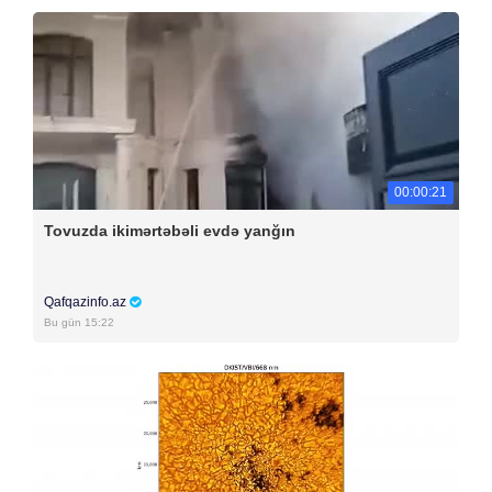
00:00:21
Tovuzda ikimərtəbəli evdə yanğın
Qafqazinfo.az
Bu gün 15:22