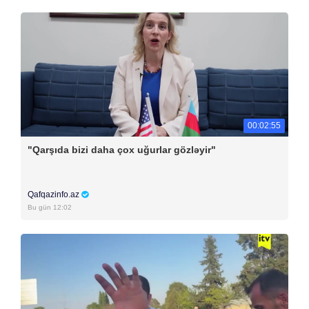
00:02:55
"Qarşıda bizi daha çox uğurlar gözləyir"
Qafqazinfo.az
Bu gün 12:02