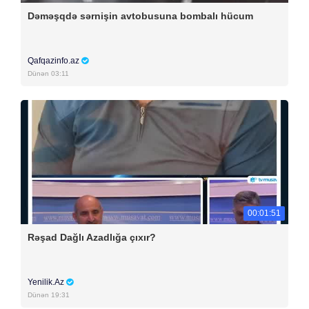
Dəməşqdə sərnişin avtobusuna bombalı hücum
Qafqazinfo.az
Dünən 03:11
00:01:51
Rəşad Dağlı Azadlığa çıxır?
Yenilik.Az
Dünən 19:31