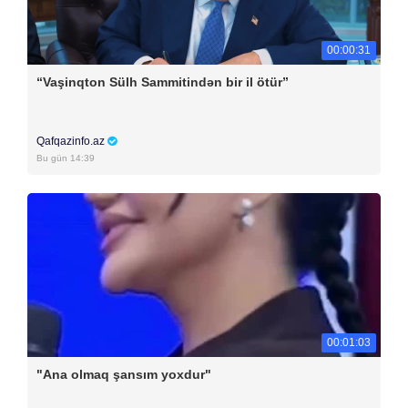
00:00:31
“Vaşinqton Sülh Sammitindən bir il ötür”
Qafqazinfo.az
Bu gün 14:39
00:01:03
"Ana olmaq şansım yoxdur"