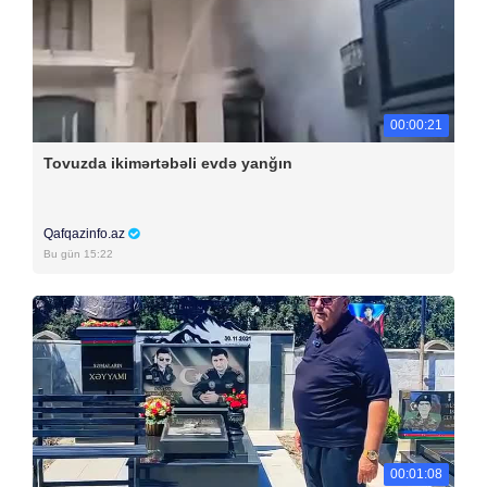
00:00:21
Tovuzda ikimərtəbəli evdə yanğın
Qafqazinfo.az
Bu gün 15:22
00:01:08