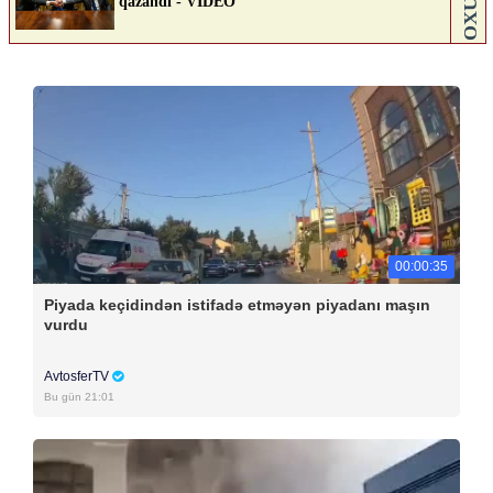
00:00:35
Piyada keçidindən istifadə etməyən piyadanı maşın
vurdu
AvtosferTV
Bu gün 21:01