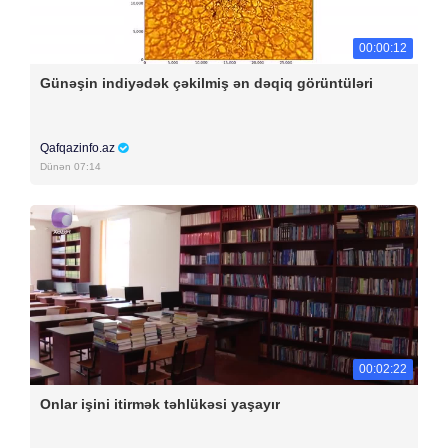
00:00:12
Günəşin indiyədək çəkilmiş ən dəqiq görüntüləri
Qafqazinfo.az
Dünən 07:14
00:02:22
Onlar işini itirmək təhlükəsi yaşayır