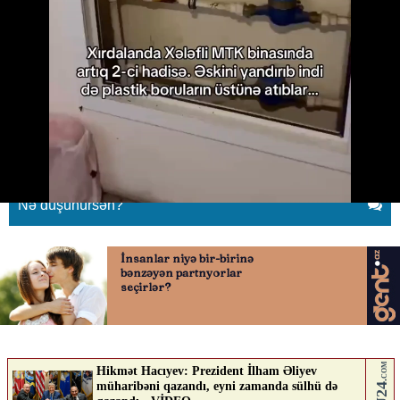
Xırdalanda dəhşət: Binaları belə
yandırırlar
11.06.2026
0
BAKUPOST.AZ
ABUNƏ OL
Nə düşünürsən?