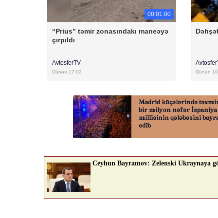
00:01:00
“Prius” təmir zonasındakı maneəyə
Dəhşət
çırpıldı
AvtosferTV
Avtosfe
Dünən 17:02
Dünən 10