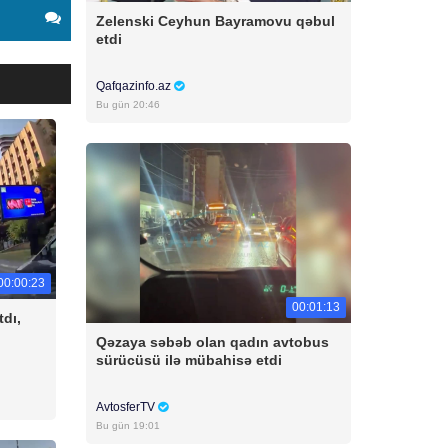
Zelenski Ceyhun Bayramovu qəbul
etdi
Qafqazinfo.az
Bu gün 20:46
00:00:23
00:01:13
tdı,
Qəzaya səbəb olan qadın avtobus
sürücüsü ilə mübahisə etdi
AvtosferTV
Bu gün 19:01