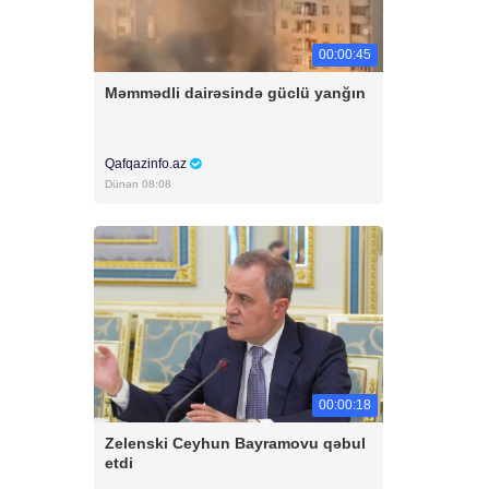
00:00:45
Məmmədli dairəsində güclü yanğın
Qafqazinfo.az
Dünən 08:08
00:00:18
Zelenski Ceyhun Bayramovu qəbul
etdi