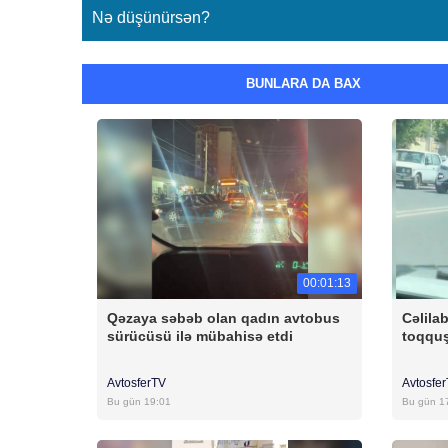
Nə düşünürsən?
BUNLARA DA BAX
00:01:13
Qəzaya səbəb olan qadın avtobus
Cəlila
sürücüsü ilə mübahisə etdi
toqqu
AvtosferTV
Avtosfe
Bu gün 19:01
Bu gün 1