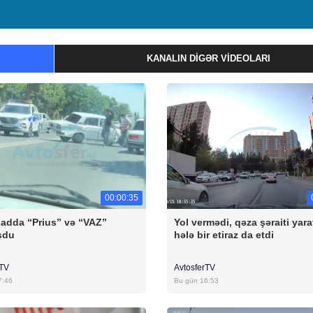
KANALIN DIGƏR VIDEOLARI
00:00:35
badda “Prius” və “VAZ”
Yol vermədi, qəza şəraiti yara
şdu
hələ bir etiraz da etdi
rTV
AvtosferTV
7:46
Bu gün 16:53