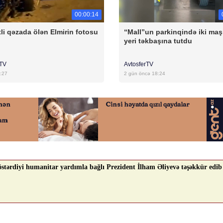
00:00:14
li qəzada ölən Elmirin fotosu
“Mall”un parkinqində iki maş
yeri təkbaşına tutdu
rTV
AvtosferTV
:27
2 gün öncə 18:24