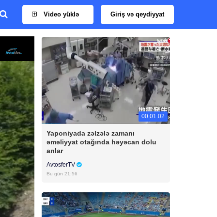
Video yüklə
Giriş və qeydiyyat
00:01:02
Yaponiyada zəlzələ zamanı
əməliyyat otağında həyəcan dolu
anlar
AvtosferTV
Bu gün 21:56