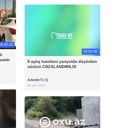
00:00:33
00:00:38
cü
aratdı
8 aylıq hamiləni yarıyolda düşürdən
sürücü CƏZALANDIRILDI
AvtosferTV
Bu gün 18:21