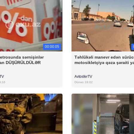
00:00:05
etrosunda sərnişinlər
Təhlükəli manevr edən sürü
dan DÜŞÜRÜLDÜLƏR
motosikletçiyə qəza şəraiti y
rTV
AvtosferTV
9:16
Dünən 18:02