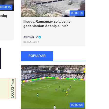
00:00:15
00:00:18
ınlıq
İlisuda Ramramay şəlaləsinə
gedənlərdən ödəniş alınır?
AvtosferTV
Bu gün 18:04
POPULYAR
00:00:08