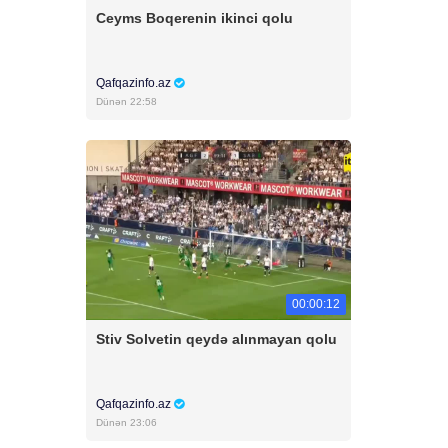
Ceyms Boqerenin ikinci qolu
Qafqazinfo.az
Dünən 22:58
00:00:12
Stiv Solvetin qeydə alınmayan qolu
Qafqazinfo.az
Dünən 23:06