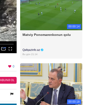
00:00:14
Matviy Ponomarenkonun qolu
Qafqazinfo.az
Bu gün 21:14
0
ABUNƏ OL
00:00:18