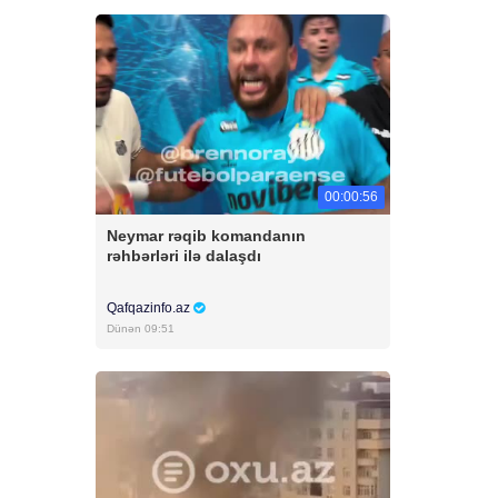
00:00:56
Neymar rəqib komandanın
rəhbərləri ilə dalaşdı
Qafqazinfo.az
Dünən 09:51