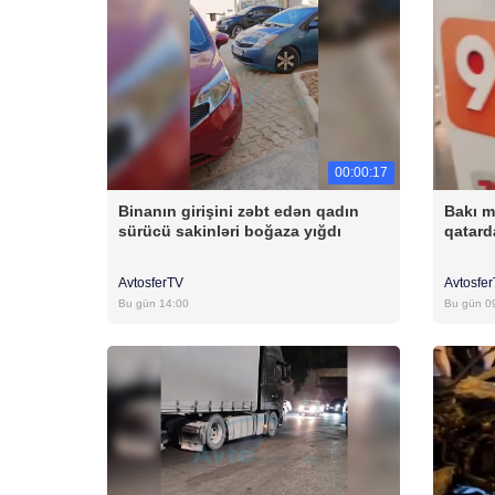
00:00:17
Binanın girişini zəbt edən qadın
Bakı m
sürücü sakinləri boğaza yığdı
qatar
AvtosferTV
Avtosfe
Bu gün 14:00
Bu gün 0