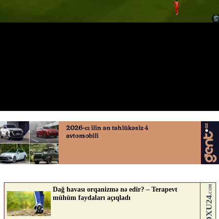
Renat Dadaşovun qolu
09.06.2026
0
QAFQAZINFO.AZ
ABUNƏ OL
Nə düşünürsən?