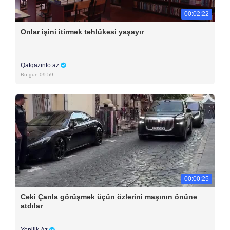
00:02:22
Onlar işini itirmək təhlükəsi yaşayır
Qafqazinfo.az
Bu gün 09:59
00:00:25
Ceki Çanla görüşmək üçün özlərini maşının önünə
atdılar