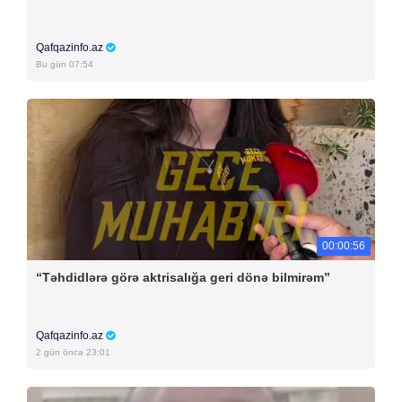
Qafqazinfo.az
Bu gün 07:54
00:00:56
“Təhdidlərə görə aktrisalığa geri dönə bilmirəm”
Qafqazinfo.az
2 gün öncə 23:01