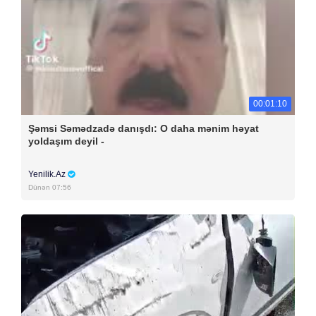
00:01:10
Şəmsi Səmədzadə danışdı: O daha mənim həyat
yoldaşım deyil -
Yenilik.Az
Dünən 07:56