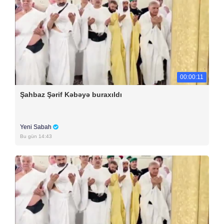
00:00:11
Şahbaz Şərif Kəbəyə buraxıldı
Yeni Sabah
Bu gün 14:43