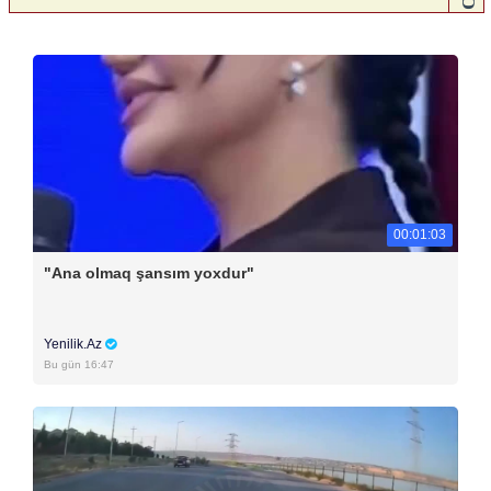
00:01:03
"Ana olmaq şansım yoxdur"
Yenilik.Az
Bu gün 16:47