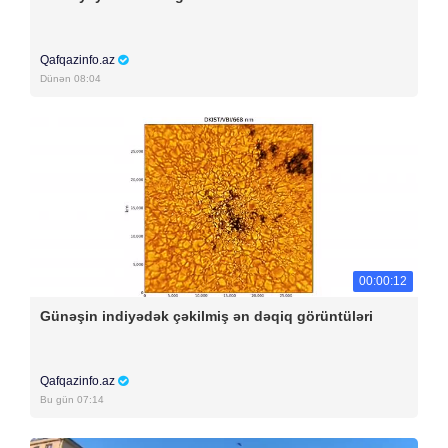
Qafqazinfo.az
Dünən 08:04
00:00:12
Günəşin indiyədək çəkilmiş ən dəqiq görüntüləri
Qafqazinfo.az
Bu gün 07:14