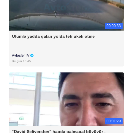
00:00:33
Ölümlə yadda qalan yolda təhlükəli ötmə
AvtosferTV
Bu gün 16:45
00:01:29
“David Seliverstov” haqda qalmaqal böyüyür -