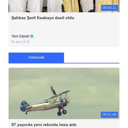
00:00:11
Şahbaz Şərif Kəəbəyə daxil oldu
Yeni Sabah
Bu gün 14:38
POPULYAR
00:01:48
97 yaşında yeni rekorda imza atdı