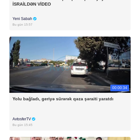
İSRAİLDƏN VİDEO
Yeni Sabah
Bu gün 15:57
00:00:34
Yolu bağladı, geriyə sürərək qəza şəraiti yaratdı
AvtosferTV
Bu gün 15:45