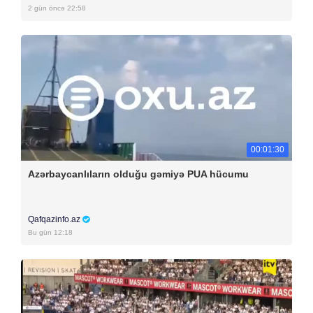
2 gün öncə 22:58
00:01:30
Azərbaycanlıların olduğu gəmiyə PUA hücumu
Qafqazinfo.az
Bu gün 12:18