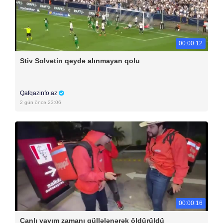
00:00:12
Stiv Solvetin qeydə alınmayan qolu
Qafqazinfo.az
2 gün öncə 23:06
00:00:16
Canlı yayım zamanı güllələnərək öldürüldü