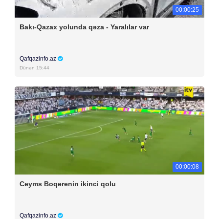
00:00:25
Bakı-Qazax yolunda qəza - Yaralılar var
Qafqazinfo.az
Dünən 15:44
00:00:08
Ceyms Boqerenin ikinci qolu
Qafqazinfo.az