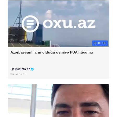
00:01:30
Azərbaycanlıların olduğu gəmiyə PUA hücumu
Qafqazinfo.az
Dünən 12:18