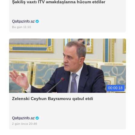
Şəkiliş vaxtı İTV əməkdaşlarına hücum etdilər
Qafqazinfo.az
Bu gün 11:10
00:00:18
Zelenski Ceyhun Bayramovu qəbul etdi
Qafqazinfo.az
2 gün öncə 20:46