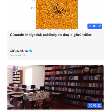
00:00:12
Günəşin indiyədək çəkilmiş ən dəqiq görüntüləri
Qafqazinfo.az
Dünən 07:14
00:02:22