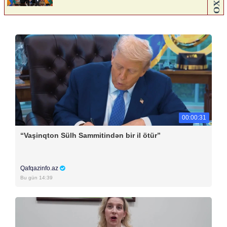
00:00:31
“Vaşinqton Sülh Sammitindən bir il ötür”
Qafqazinfo.az
Bu gün 14:39