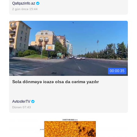
Qafqazinfo.az
2 gün öncə 15:44
00:00:35
Sola dönməyə icazə olsa da cərimə yazılır
AvtosferTV
Dünən 07:43