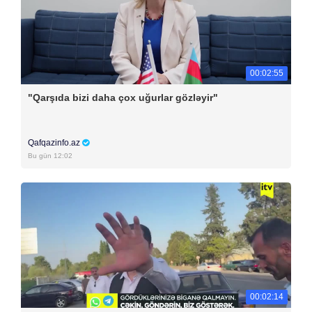
00:02:55
"Qarşıda bizi daha çox uğurlar gözləyir"
Qafqazinfo.az
Bu gün 12:02
00:02:14