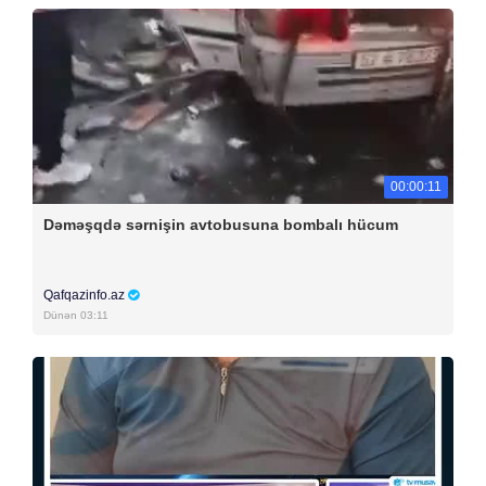
00:00:11
Dəməşqdə sərnişin avtobusuna bombalı hücum
Qafqazinfo.az
Dünən 03:11