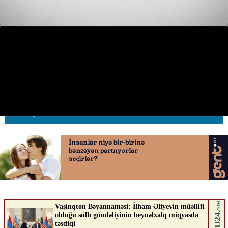
Bakıda təhlükəli anlar: Gənc qız
avtomobilin qarşısına qaçdı
18.05.2026
0
AVTOSFERTV
ABUNƏ OL
Nə düşünürsən?