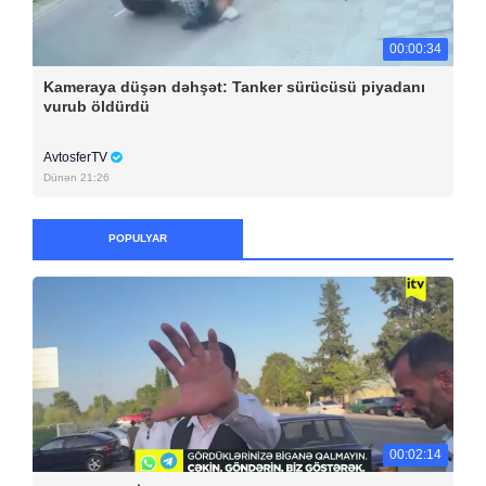
00:00:34
Kameraya düşən dəhşət: Tanker sürücüsü piyadanı
vurub öldürdü
AvtosferTV
Dünən 21:26
POPULYAR
00:02:14