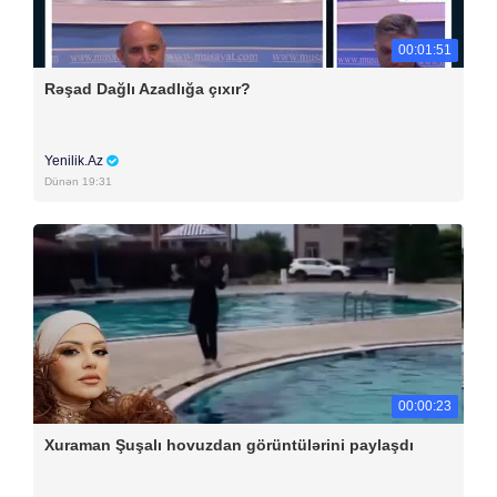
00:01:51
Rəşad Dağlı Azadlığa çıxır?
Yenilik.Az
Dünən 19:31
00:00:23
Xuraman Şuşalı hovuzdan görüntülərini paylaşdı