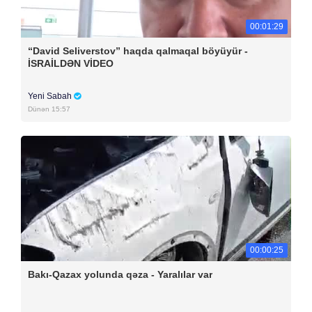
00:01:29
“David Seliverstov” haqda qalmaqal böyüyür -
İSRAİLDƏN VİDEO
Yeni Sabah
Dünən 15:57
00:00:25
Bakı-Qazax yolunda qəza - Yaralılar var