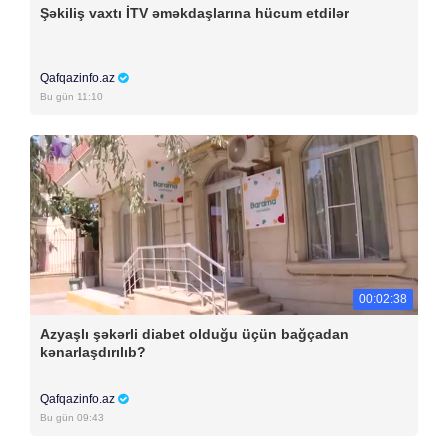
Şəkiliş vaxtı İTV əməkdaşlarına hücum etdilər
Qafqazinfo.az
Bu gün 11:10
00:02:38
Azyaşlı şəkərli diabet olduğu üçün bağçadan
kənarlaşdırılıb?
Qafqazinfo.az
Bu gün 09:43