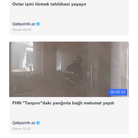
Onlar işini itirmək təhlükəsi yaşayır
Qafqazinfo.az
Dünən 09:59
00:00:32
FHN "Tarqovı"dakı yanğınla bağlı məlumat yaydı
Qafqazinfo.az
Dünən 12:11