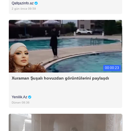
Qafqazinfo.az
2 gün öncə 09:59
00:00:23
Xuraman Şuşalı hovuzdan görüntülərini paylaşdı
Yenilik.Az
Dünən 08:36