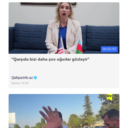
00:02:55
"Qarşıda bizi daha çox uğurlar gözləyir"
Qafqazinfo.az
Dünən 12:02