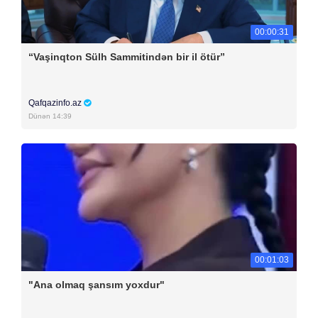
00:00:31
“Vaşinqton Sülh Sammitindən bir il ötür”
Qafqazinfo.az
Dünən 14:39
00:01:03
"Ana olmaq şansım yoxdur"