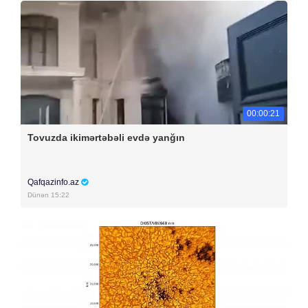
00:00:21
Tovuzda ikimərtəbəli evdə yanğın
Qafqazinfo.az
Dünən 15:22