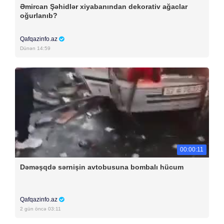
Əmircan Şəhidlər xiyabanından dekorativ ağaclar
oğurlanıb?
Qafqazinfo.az
Dünən 14:59
00:00:11
Dəməşqdə sərnişin avtobusuna bombalı hücum
Qafqazinfo.az
2 gün öncə 03:11