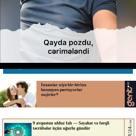
Müğənni Elvin Abdullayev yol
hərəkət qaydasını pozub
16.05.2026
0
AVTOSFERTV
ABUNƏ OL
Nə düşünürsən?