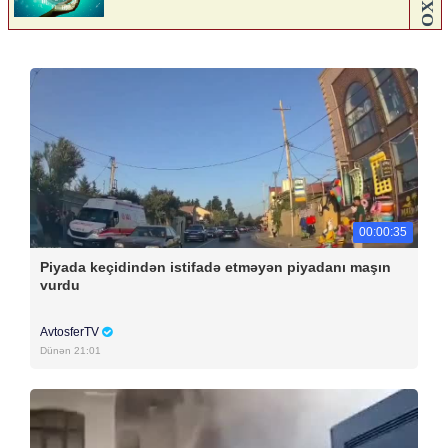
00:00:35
Piyada keçidindən istifadə etməyən piyadanı maşın
vurdu
AvtosferTV
Dünən 21:01