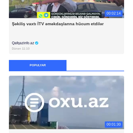
00:02:14
Şəkiliş vaxtı İTV əməkdaşlarına hücum etdilər
Qafqazinfo.az
Dünən 11:10
POPULYAR
00:01:30