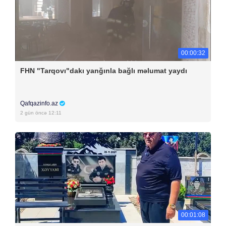
00:00:32
FHN "Tarqovı"dakı yanğınla bağlı məlumat yaydı
Qafqazinfo.az
2 gün öncə 12:11
00:01:08