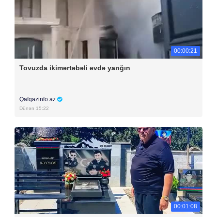
00:00:21
Tovuzda ikimərtəbəli evdə yanğın
Qafqazinfo.az
Dünən 15:22
00:01:08