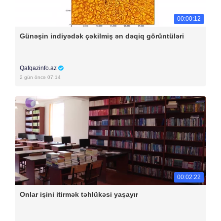
00:00:12
Günəşin indiyədək çəkilmiş ən dəqiq görüntüləri
Qafqazinfo.az
2 gün öncə 07:14
00:02:22
Onlar işini itirmək təhlükəsi yaşayır