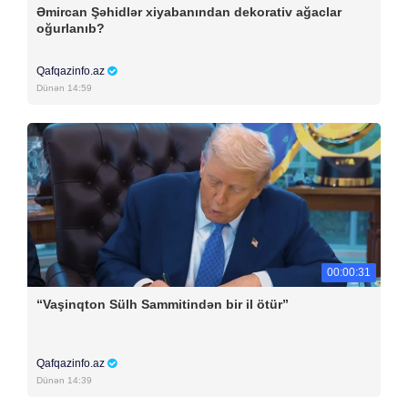
Əmircan Şəhidlər xiyabanından dekorativ ağaclar
oğurlanıb?
Qafqazinfo.az
Dünən 14:59
00:00:31
“Vaşinqton Sülh Sammitindən bir il ötür”
Qafqazinfo.az
Dünən 14:39