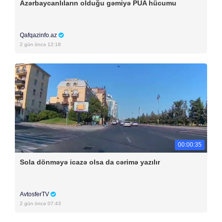
Azərbaycanlıların olduğu gəmiyə PUA hücumu
Qafqazinfo.az
2 gün öncə 12:18
00:00:35
Sola dönməyə icazə olsa da cərimə yazılır
AvtosferTV
2 gün öncə 07:43