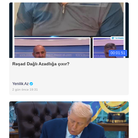
00:01:51
Rəşad Dağlı Azadlığa çıxır?
Yenilik.Az
2 gün öncə 19:31