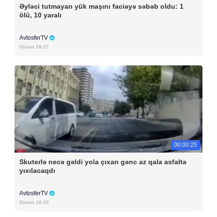
Əyləci tutmayan yük maşını faciəyə səbəb oldu: 1
ölü, 10 yaralı
AvtosferTV
Dünən 19:27
00:00:25
Skuterlə necə gəldi yola çıxan gənc az qala asfalta
yıxılacaqdı
AvtosferTV
Dünən 18:26