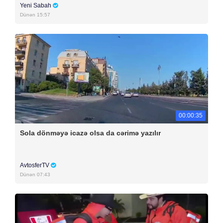
Yeni Sabah
Dünən 15:57
00:00:35
Sola dönməyə icazə olsa da cərimə yazılır
AvtosferTV
Dünən 07:43