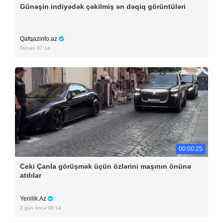
Günəşin indiyədək çəkilmiş ən dəqiq görüntüləri
Qafqazinfo.az
Dünən 07:14
00:00:25
Ceki Çanla görüşmək üçün özlərini maşının önünə
atdılar
Yenilik.Az
2 gün öncə 08:14