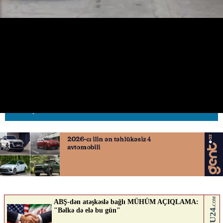
Sürücüsüz avtomobillər eyni
məhəllədə saatlarla dövrə vurdu
18.05.2026
0
AVTOSFERTV
ABUNƏ OL
Nə düşünürsən?