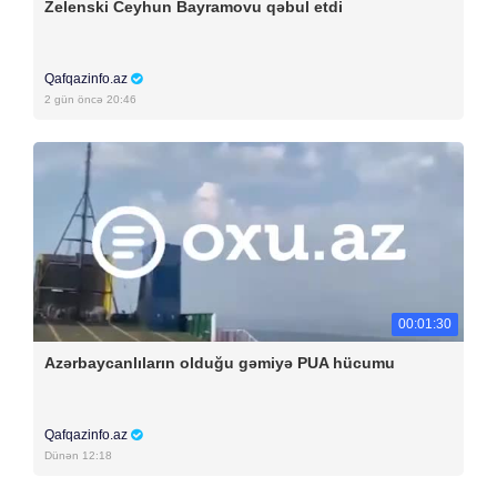
Zelenski Ceyhun Bayramovu qəbul etdi
Qafqazinfo.az
2 gün öncə 20:46
00:01:30
Azərbaycanlıların olduğu gəmiyə PUA hücumu
Qafqazinfo.az
Dünən 12:18