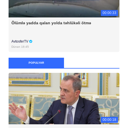
00:00:33
Ölümlə yadda qalan yolda təhlükəli ötmə
AvtosferTV
Dünən 16:45
POPULYAR
00:00:18