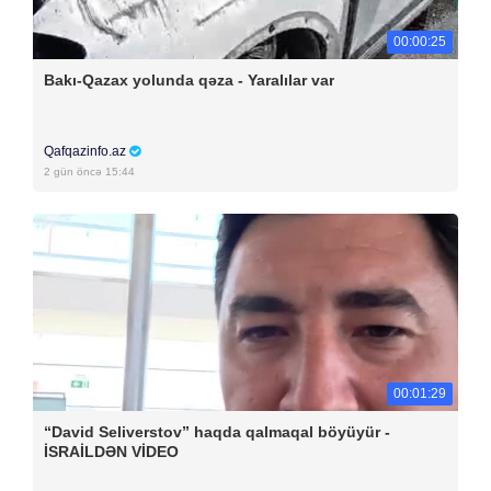
00:00:25
Bakı-Qazax yolunda qəza - Yaralılar var
Qafqazinfo.az
2 gün öncə 15:44
00:01:29
“David Seliverstov” haqda qalmaqal böyüyür -
İSRAİLDƏN VİDEO