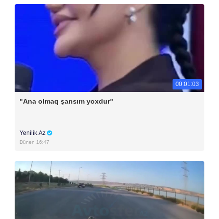
00:01:03
"Ana olmaq şansım yoxdur"
Yenilik.Az
Dünən 16:47