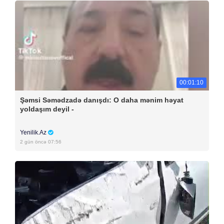
00:01:10
Şəmsi Səmədzadə danışdı: O daha mənim həyat
yoldaşım deyil -
Yenilik.Az
2 gün öncə 07:56