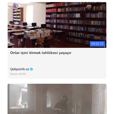
00:02:22
Onlar işini itirmək təhlükəsi yaşayır
Qafqazinfo.az
Dünən 09:59