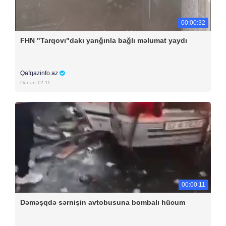
00:00:32
FHN "Tarqovı"dakı yanğınla bağlı məlumat yaydı
Qafqazinfo.az
Dünən 12:11
00:00:11
Dəməşqdə sərnişin avtobusuna bombalı hücum