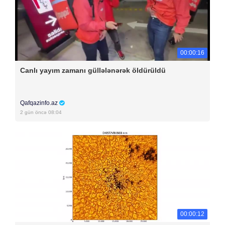
00:00:16
Canlı yayım zamanı güllələnərək öldürüldü
Qafqazinfo.az
2 gün öncə 08:04
00:00:12