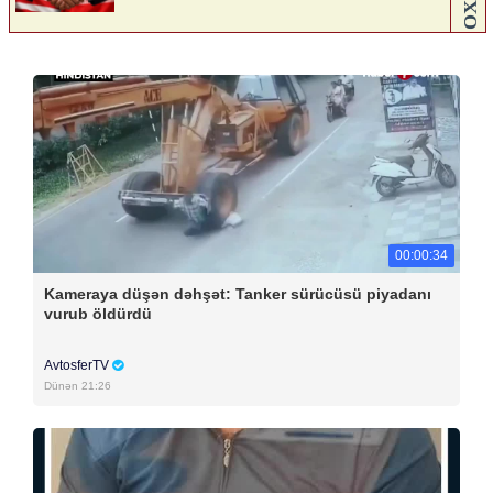
00:00:34
Kameraya düşən dəhşət: Tanker sürücüsü piyadanı
vurub öldürdü
AvtosferTV
Dünən 21:26