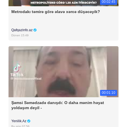
00:02:45
Metrodakı təmirə görə əlavə xərcə düşəcəyik?
Qafqazinfo.az
Dünən 15:49
00:01:10
Şəmsi Səmədzadə danışdı: O daha mənim həyat
yoldaşım deyil -
Yenilik.Az
Bu gün 07:56