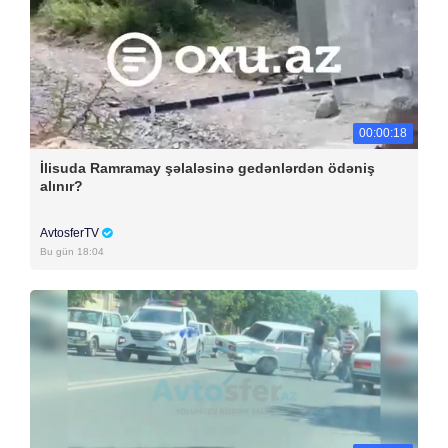
00:00:18
İlisuda Ramramay şəlaləsinə gedənlərdən ödəniş
alınır?
AvtosferTV
Bu gün 18:04