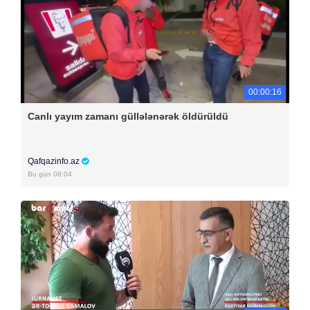
00:00:16
Canlı yayım zamanı güllələnərək öldürüldü
Qafqazinfo.az
Bu gün 08:04