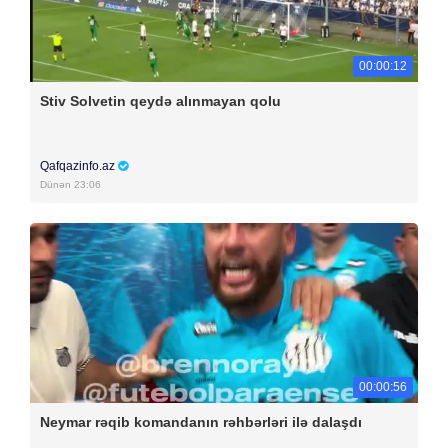
00:00:12
Stiv Solvetin qeydə alınmayan qolu
Qafqazinfo.az
Dünən 23:06
00:00:56
Neymar rəqib komandanın rəhbərləri ilə dalaşdı