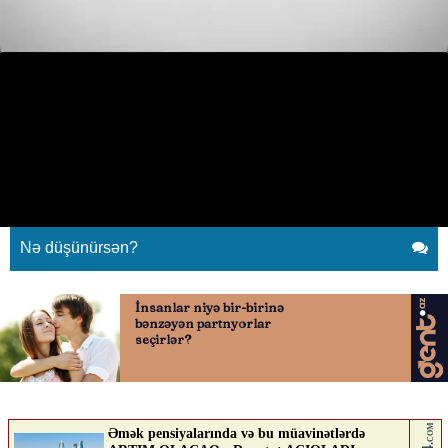
Moped sürən gənc yolun
ortasında rəqs edib “şou”
göstərdi
15.05.2026
0
AVTOSFERTV
ABUNƏ OL
Nə düşünürsən?