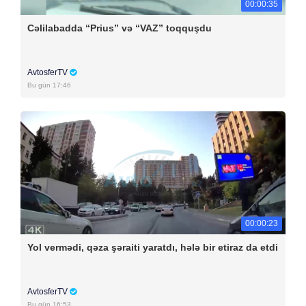
00:00:35
Cəlilabadda “Prius” və “VAZ” toqquşdu
AvtosferTV
Bu gün 17:46
00:00:23
Yol vermədi, qəza şəraiti yaratdı, hələ bir etiraz da etdi
AvtosferTV
Bu gün 16:53