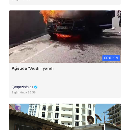
00:01:19
Ağsuda “Audi” yandı
Qafqazinfo.az
2 gün öncə 19:59