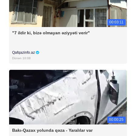
00:03:11
"7 ildir ki, bizə olmayan əziyyəti verir"
Qafqazinfo.az
Dünən 10:08
00:00:25
Bakı-Qazax yolunda qəza - Yaralılar var