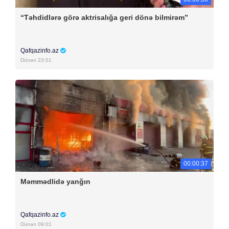
“Təhdidlərə görə aktrisalığa geri dönə bilmirəm”
Qafqazinfo.az
Dünən 23:01
00:00:37
Məmmədlidə yanğın
Qafqazinfo.az
Dünən 09:01