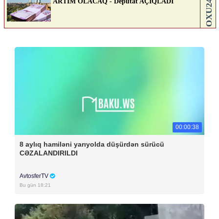
00:00:38
8 aylıq hamiləni yarıyolda düşürdən sürücü
CƏZALANDIRILDI
AvtosferTV
Bu gün 18:21