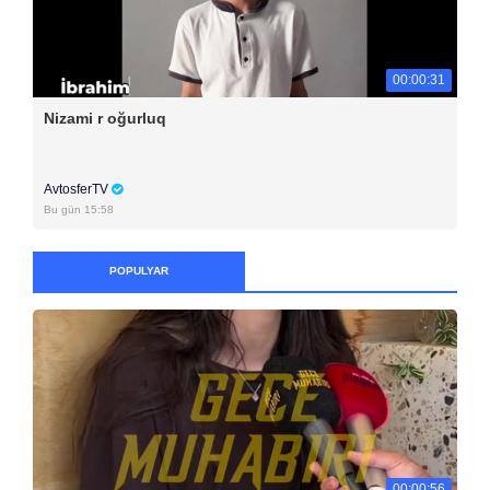
00:00:31
Nizami r oğurluq
AvtosferTV
Bu gün 15:58
POPULYAR
00:00:56