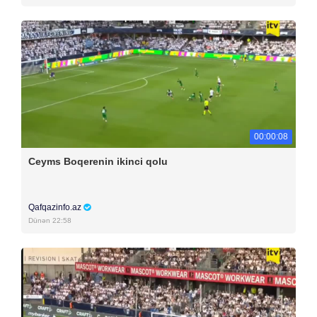
00:00:08
Ceyms Boqerenin ikinci qolu
Qafqazinfo.az
Dünən 22:58