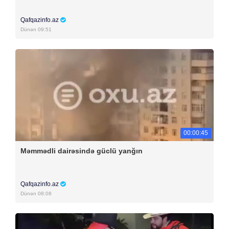
Qafqazinfo.az
Dünən 09:51
00:00:45
Məmmədli dairəsində güclü yanğın
Qafqazinfo.az
Dünən 08:08