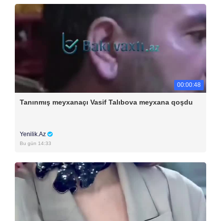
00:00:48
Tanınmış meyxanaçı Vasif Talıbova meyxana qoşdu
Yenilik.Az
Bu gün 14:33