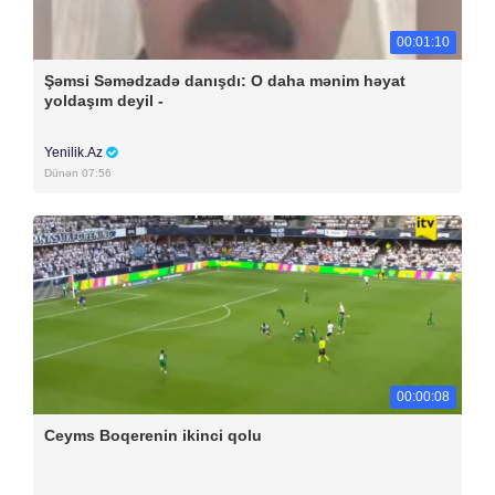
00:01:10
Şəmsi Səmədzadə danışdı: O daha mənim həyat
yoldaşım deyil -
Yenilik.Az
Dünən 07:56
00:00:08
Ceyms Boqerenin ikinci qolu