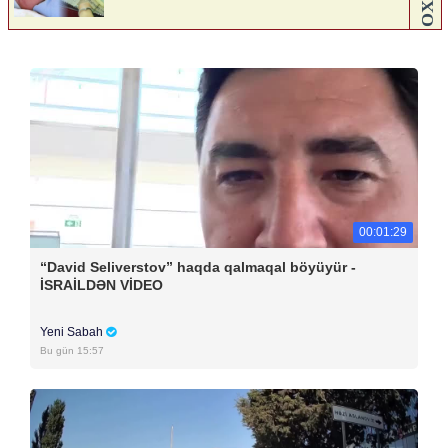
00:01:29
“David Seliverstov” haqda qalmaqal böyüyür -
İSRAİLDƏN VİDEO
Yeni Sabah
Bu gün 15:57