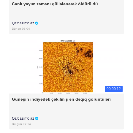
Canlı yayım zamanı güllələnərək öldürüldü
Qafqazinfo.az
Dünən 08:04
00:00:12
Günəşin indiyədək çəkilmiş ən dəqiq görüntüləri
Qafqazinfo.az
Bu gün 07:14