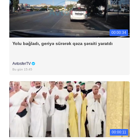
00:00:34
Yolu bağladı, geriyə sürərək qəza şəraiti yaratdı
AvtosferTV
Bu gün 15:45
00:00:11