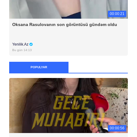
00:00:21
Oksana Rasulovanın son görüntüsü gündəm oldu
Yenilik.Az
Bu gün 14:13
POPULYAR
00:00:56