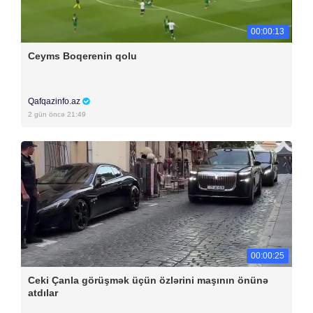
00:00:13
Ceyms Boqerenin qolu
Qafqazinfo.az
2 gün öncə 21:49
00:00:25
Ceki Çanla görüşmək üçün özlərini maşının önünə
atdılar