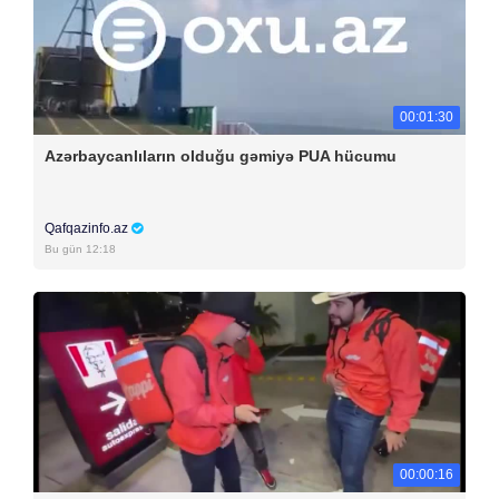
00:01:30
Azərbaycanlıların olduğu gəmiyə PUA hücumu
Qafqazinfo.az
Bu gün 12:18
00:00:16