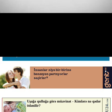
Xırdalanda qayda pozan piyadalar
təhlükəli vəziyyət yaratdı
19.05.2026
0
AVTOSFERTV
ABUNƏ OL
Nə düşünürsən?