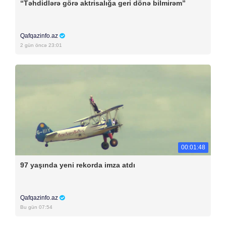
“Təhdidlərə görə aktrisalığa geri dönə bilmirəm”
Qafqazinfo.az
2 gün öncə 23:01
00:01:48
97 yaşında yeni rekorda imza atdı
Qafqazinfo.az
Bu gün 07:54