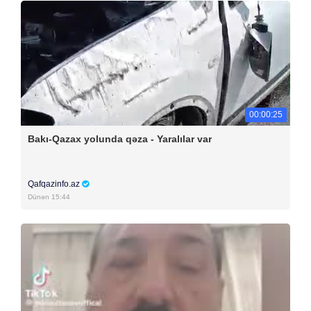
00:00:25
Bakı-Qazax yolunda qəza - Yaralılar var
Qafqazinfo.az
Dünən 15:44