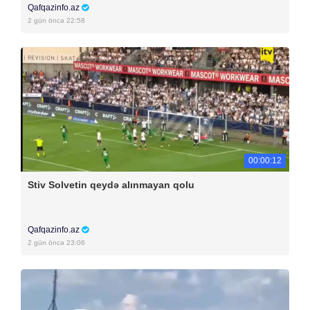
Qafqazinfo.az
2 gün öncə 22:58
00:00:12
Stiv Solvetin qeydə alınmayan qolu
Qafqazinfo.az
2 gün öncə 23:06