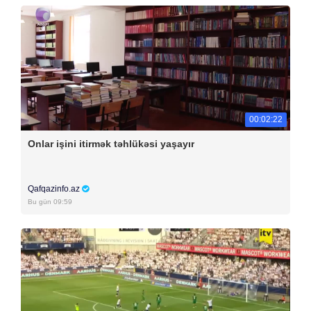
00:02:22
Onlar işini itirmək təhlükəsi yaşayır
Qafqazinfo.az
Bu gün 09:59